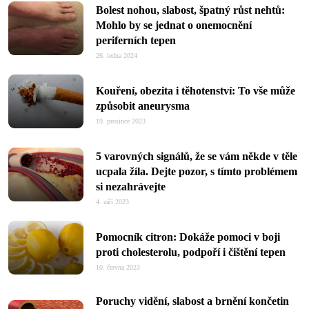
Bolest nohou, slabost, špatný růst nehtů:
Mohlo by se jednat o onemocnění
periferních tepen
26. ledna 2024
Kouření, obezita i těhotenství: To vše může
způsobit aneurysma
19. prosince 2023
5 varovných signálů, že se vám někde v těle
ucpala žíla. Dejte pozor, s tímto problémem
si nezahrávejte
4. září 2023
Pomocník citron: Dokáže pomoci v boji
proti cholesterolu, podpoří i čištění tepen
10. června 2023
Poruchy vidění, slabost a brnění končetin