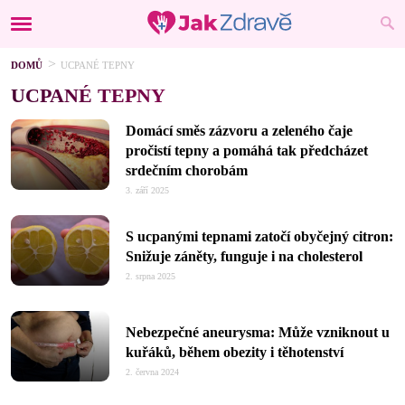
DOMŮ
UCPANÉ TEPNY
UCPANÉ TEPNY
Domácí směs zázvoru a zeleného čaje
pročistí tepny a pomáhá tak předcházet
srdečním chorobám
3. září 2025
S ucpanými tepnami zatočí obyčejný citron:
Snižuje záněty, funguje i na cholesterol
2. srpna 2025
Nebezpečné aneurysma: Může vzniknout u
kuřáků, během obezity i těhotenství
2. června 2024