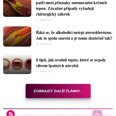
patří mezi příznaky onemocnění krčních
tepen. Závažné případy vyžadují
chirurgický zákrok
21. února 2023
Říká se, že alkoholici netrpí aterosklerózou.
Jak to spolu souvisí a je tomu skutečně tak?
29. srpna 2022
8 tipů, jak uvolnit tepny, které se ucpaly
vlivem špatných návyků
12. června 2022
ZOBRAZIT DALŠÍ ČLÁNKY