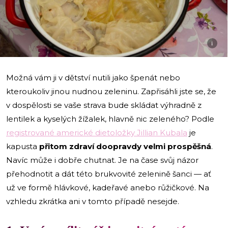
i
Možná vám ji v dětství nutili jako špenát nebo
kteroukoliv jinou nudnou zeleninu. Zapřisáhli jste se, že
v dospělosti se vaše strava bude skládat výhradně z
lentilek a kyselých žížalek, hlavně nic zeleného? Podle
registrované americké dietoložky Jillian Kubala
je
kapusta
přitom zdraví doopravdy velmi prospěšná
.
Navíc může i dobře chutnat. Je na čase svůj názor
přehodnotit a dát této brukvovité zelenině šanci — ať
už ve formě hlávkové, kadeřavé anebo růžičkové. Na
vzhledu zkrátka ani v tomto případě nesejde.