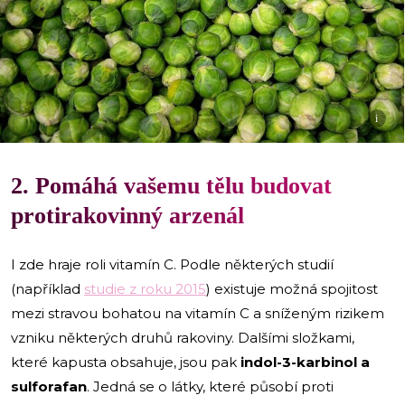
i
2. Pomáhá vašemu tělu budovat
protirakovinný arzenál
I zde hraje roli vitamín C. Podle některých studií
(například
studie z roku 2015
) existuje možná spojitost
mezi stravou bohatou na vitamín C a sníženým rizikem
vzniku některých druhů rakoviny. Dalšími složkami,
které kapusta obsahuje, jsou pak
indol-3-karbinol a
sulforafan
. Jedná se o látky, které působí proti