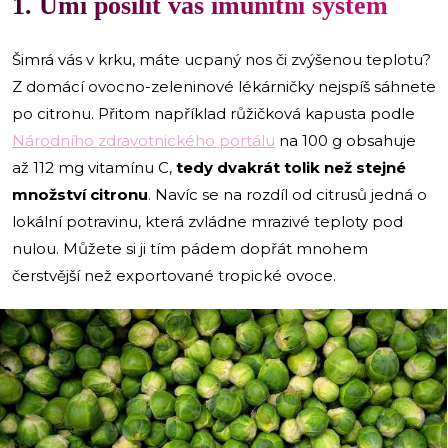
1. Umí posílit váš imunitní systém
Šimrá vás v krku, máte ucpaný nos či zvýšenou teplotu?
Z domácí ovocno-zeleninové lékárničky nejspíš sáhnete
po citronu. Přitom například růžičková kapusta podle
Národního zdravotnického portálu
na 100 g obsahuje
až 112 mg vitamínu C,
tedy dvakrát tolik než stejné
množství citronu
. Navíc se na rozdíl od citrusů jedná o
lokální potravinu, která zvládne mrazivé teploty pod
nulou. Můžete si ji tím pádem dopřát mnohem
čerstvější než exportované tropické ovoce.