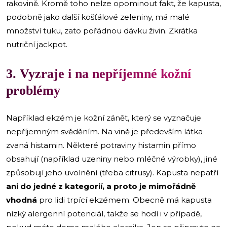
rakovině. Kromě toho nelze opominout fakt, že kapusta,
podobně jako další košťálové zeleniny, má malé
množství tuku, zato pořádnou dávku živin. Zkrátka
nutriční jackpot.
3. Vyzraje i na nepříjemné kožní
problémy
Například ekzém je kožní zánět, který se vyznačuje
nepříjemným svěděním. Na vině je především látka
zvaná histamin. Některé potraviny histamin přímo
obsahují (například uzeniny nebo mléčné výrobky), jiné
způsobují jeho uvolnění (třeba citrusy). Kapusta nepatří
ani do jedné z kategorií, a proto je
mimořádně
vhodná
pro lidi trpící ekzémem. Obecně má kapusta
nízký alergenní potenciál, takže se hodí i v případě,