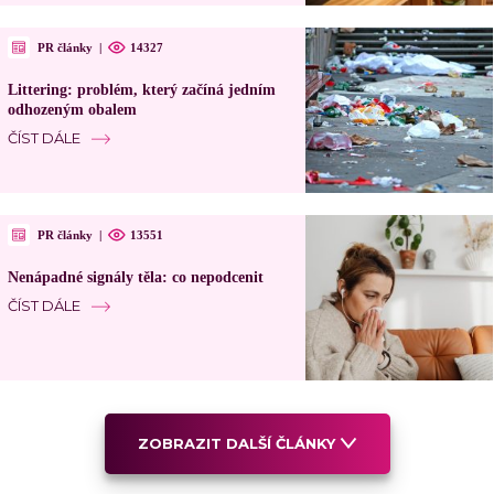
PR články
|
14327
Littering: problém, který začíná jedním
odhozeným obalem
ČÍST DÁLE
PR články
|
13551
Nenápadné signály těla: co nepodcenit
ČÍST DÁLE
ZOBRAZIT DALŠÍ ČLÁNKY