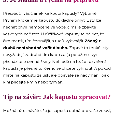
Přesvědčil vás článek ke koupi kapusty? Výborně.
Prvním krokem je kapustu důkladně omýt. Listy lze
nechat chvíli namočené ve vodě, čímž je zbavíte
veškerých nečistot. U růžičkové kapusty se dá říct, že
čím menší, tím čerstvější, a tudíž výživnější.
Žádný z
druhů není vhodné vařit dlouho.
Zaprvé to tenké listy
nevyžadují, zadruhé tím kapusta (a potažmo i vy)
přicházíte o cenné živiny. Nehledě na to, že rozvařená
kapusta je přesně to, čemu se chcete vyhnout. A pokud
máte na kapustu zálusk, ale obáváte se nadýmání, pak
k ní přidejte kmín nebo tymián.
Tip na závěr: Jak kapustu zpracovat?
Možná už uznáváte, že je kapusta dobrá pro vaše zdraví,