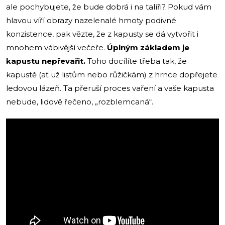
ale pochybujete, že bude dobrá i na talíři? Pokud vám
hlavou víří obrazy nazelenalé hmoty podivné
konzistence, pak vězte, že z kapusty se dá vytvořit i
mnohem vábivější večeře.
Úplným základem je
kapustu nepřevařit.
Toho docílíte třeba tak, že
kapustě (ať už listům nebo růžičkám) z hrnce dopřejete
ledovou lázeň. Ta přeruší proces vaření a vaše kapusta
nebude, lidově řečeno, „rozblemcaná“.