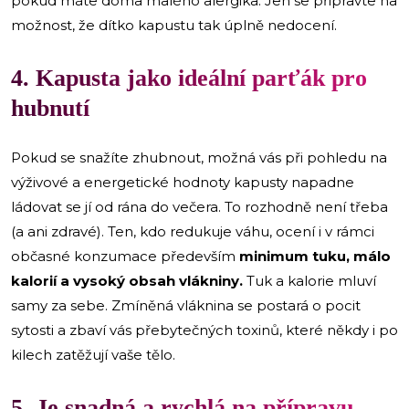
pokud máte doma malého alergika. Jen se připravte na
možnost, že dítko kapustu tak úplně nedocení.
4. Kapusta jako ideální parťák pro
hubnutí
Pokud se snažíte zhubnout, možná vás při pohledu na
výživové a energetické hodnoty kapusty napadne
ládovat se jí od rána do večera. To rozhodně není třeba
(a ani zdravé). Ten, kdo redukuje váhu, ocení i v rámci
občasné konzumace především
minimum tuku, málo
kalorií a vysoký obsah vlákniny.
Tuk a kalorie mluví
samy za sebe. Zmíněná vláknina se postará o pocit
sytosti a zbaví vás přebytečných toxinů, které někdy i po
kilech zatěžují vaše tělo.
5. Je snadná a rychlá na přípravu