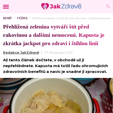
DOMŮ
VÝŽIVA
Přehlížená zelenina vytváří štít před rakovinou a dalšími nemocemi. Ka
Přehlížená zelenina vytváří štít před
rakovinou a dalšími nemocemi. Kapusta je
zkrátka jackpot pro zdraví i štíhlou linii
Redakce JakZdravě
27. listopadu 2022
Až tento článek dočtete, v obchodě už ji
nepřehlédnete. Kapusta má totiž řadu ohromujících
zdravotních benefitů a navíc je snadné ji zpracovat.