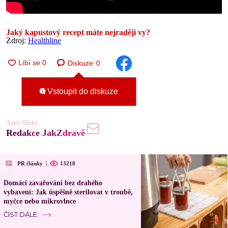
Jaký kapustový recept máte nejraději vy?
Zdroj:
Healthline
Diskuze
0
Vstoupit do diskuze
Autor článku
Redakce JakZdravě
PR články
|
13218
Domácí zavařování bez drahého
vybavení: Jak úspěšně sterilovat v troubě,
myčce nebo mikrovlnce
ČÍST DÁLE