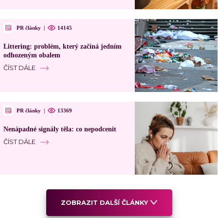
PR články
|
14145
Littering: problém, který začíná jedním
odhozeným obalem
ČÍST DÁLE
PR články
|
13369
Nenápadné signály těla: co nepodcenit
ČÍST DÁLE
ZOBRAZIT DALŠÍ ČLÁNKY