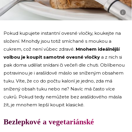
i
Pokud kupujete instantní ovesné vločky, koukejte na
složení. Mnohdy jsou totiž smíchané s moukou a
cukrem, což není vůbec zdravé.
Mnohem ideálnější
volbou je koupit samotné ovesné vločky
a z nich si
pak doma udělat snídani či večeři dle chuti. Oblíbenou
potravinou je i arašídové máslo se sníženým obsahem
tuku. Víte, že co do počtu kalorií je jedno, zda má
snížený obsah tuku nebo ne? Navíc má často více
cukrů. Pokud tedy nemůžete bez arašídového másla
žít, je mnohem lepší koupit klasické.
Bezlepkové a vegetariánské