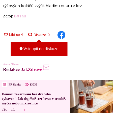
rýžových koláčů zvýšit hladinu cukru v krvi.
Zdroj:
EatThis
Diskuze
0
Vstoupit do diskuze
Autor článku
Redakce JakZdravě
PR články
|
13036
Domácí zavařování bez drahého
vybavení: Jak úspěšně sterilovat v troubě,
myčce nebo mikrovlnce
ČÍST DÁLE