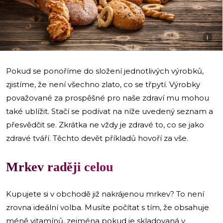
i
Pokud se ponoříme do složení jednotlivých výrobků,
zjistíme, že není všechno zlato, co se třpytí. Výrobky
považované za prospěšné pro naše zdraví mu mohou
také ublížit. Stačí se podívat na níže uvedený seznam a
přesvědčit se. Zkrátka ne vždy je zdravé to, co se jako
zdravé tváří. Těchto devět příkladů hovoří za vše.
Mrkev raději celou
Kupujete si v obchodě již nakrájenou mrkev? To není
zrovna ideální volba. Musíte počítat s tím, že obsahuje
méně vitamínů, zejména pokud je skladovaná v