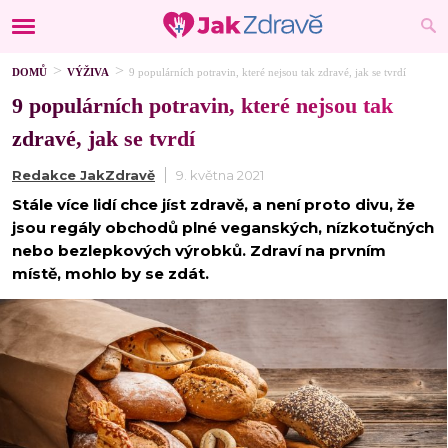
DOMŮ
VÝŽIVA
9 populárních potravin, které nejsou tak zdravé, jak se tvrdí
9 populárních potravin, které nejsou tak
zdravé, jak se tvrdí
Redakce JakZdravě
9. května 2021
Stále více lidí chce jíst zdravě, a není proto divu, že
jsou regály obchodů plné veganských, nízkotučných
nebo bezlepkových výrobků. Zdraví na prvním
místě, mohlo by se zdát.