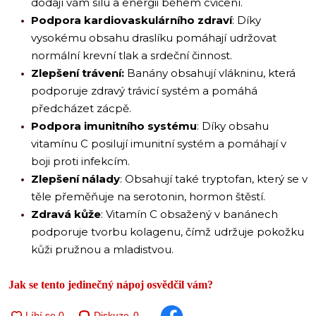
dodají vám sílu a energii během cvičení.
Podpora kardiovaskulárního zdraví
: Díky
vysokému obsahu draslíku pomáhají udržovat
normální krevní tlak a srdeční činnost.
Zlepšení trávení:
Banány obsahují vlákninu, která
podporuje zdravý trávicí systém a pomáhá
předcházet zácpě.
Podpora imunitního systému
: Díky obsahu
vitamínu C posilují imunitní systém a pomáhají v
boji proti infekcím.
Zlepšení nálady
: Obsahují také tryptofan, který se v
těle přeměňuje na serotonin, hormon štěstí.
Zdravá kůže
: Vitamín C obsažený v banánech
podporuje tvorbu kolagenu, čímž udržuje pokožku
kůži pružnou a mladistvou.
Jak se tento jedinečný nápoj osvědčil vám?
Diskuze
0