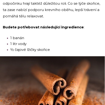
odpočinku hrají taktéž důležitou roli. Co se týče skořice,
ta zase nabízí podporu krevního oběhu, lepší trávení a
pomáhá tělu relaxovat.
Budete potřebovat následující ingredience
:
1 banán
1 litr vody
½ čajové lžičky skořice