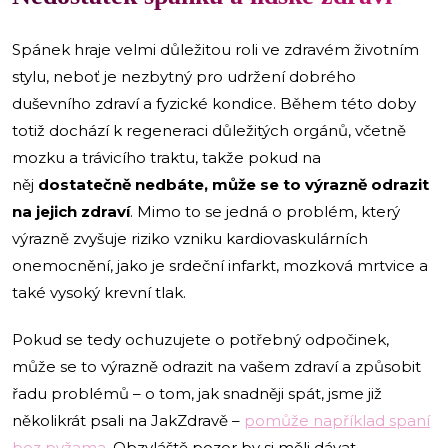
Spánek hraje velmi důležitou roli ve zdravém životním
stylu, neboť je nezbytný pro udržení dobrého
duševního zdraví a fyzické kondice. Během této doby
totiž dochází k regeneraci důležitých orgánů, včetně
mozku a trávicího traktu, takže pokud na
něj
dostatečně nedbáte, může se to výrazně odrazit
na jejich zdraví
. Mimo to se jedná o problém, který
výrazně zvyšuje riziko vzniku kardiovaskulárních
onemocnění, jako je srdeční infarkt, mozková mrtvice a
také vysoký krevní tlak.
Pokud se tedy ochuzujete o potřebný odpočinek,
může se to výrazně odrazit na vašem zdraví a způsobit
řadu problémů – o tom, jak snadněji spát, jsme již
několikrát psali na JakZdravě –
pomůže například spaní
bez pyžama
. Obzvláště pozor by si měli dávat