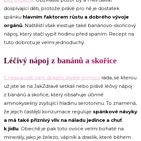
dospívající děti, protože právě pro ně je dostatek
spánku
hlavním faktorem růstu a dobrého vývoje
orgánů
. Naštěstí však existuje také banánovo-skořicový
nápoj, který stačí vypít hodinu před spaním. Recept na
tuto dobrotu je velmi jednoduchý.
Léčivý nápoj z banánů a skořice
S nespavostí vám dokáže skvěle pomoci
rada, se kterou
už jste se na JakZdravě setkali nebo právě léčivý nápoj
z banánů a skořice, který obsahuje účinné
aminokyseliny zvyšující hladinu serotoninu. To znamená,
že jejich častější konzumace reguluje
spánkové návyky
a má také příznivý vliv na náladu jedince a chuť
k jídlu
. Obecně je pak toto ovoce velmi bohaté na
minerály, jako je železo, vápník a draslík, které během