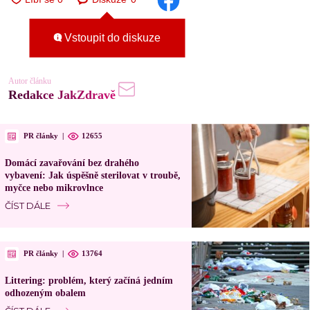
Vstoupit do diskuze
Autor článku
Redakce JakZdravě
PR články
|
12655
Domácí zavařování bez drahého
vybavení: Jak úspěšně sterilovat v troubě,
myčce nebo mikrovlnce
ČÍST DÁLE
PR články
|
13764
Littering: problém, který začíná jedním
odhozeným obalem