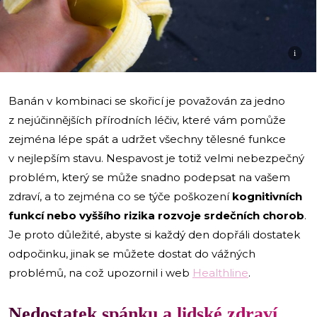
i
Banán v kombinaci se skořicí je považován za jedno
z nejúčinnějších přírodních léčiv, které vám pomůže
zejména lépe spát a udržet všechny tělesné funkce
v nejlepším stavu. Nespavost je totiž velmi nebezpečný
problém, který se může snadno podepsat na vašem
zdraví, a to zejména co se týče poškození
kognitivních
funkcí nebo vyššího rizika rozvoje srdečních chorob
.
Je proto důležité, abyste si každý den dopřáli dostatek
odpočinku, jinak se můžete dostat do vážných
problémů, na což upozornil i web
Healthline
.
Nedostatek spánku a lidské zdraví