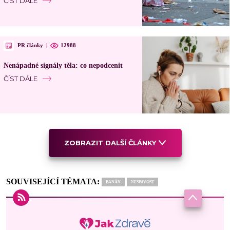
ČÍST DÁLE
PR články
|
12988
Nenápadné signály těla: co nepodcenit
ČÍST DÁLE
ZOBRAZIT DALŠÍ ČLÁNKY
SOUVISEJÍCÍ TÉMATA:
BANÁN
NESPAVOST