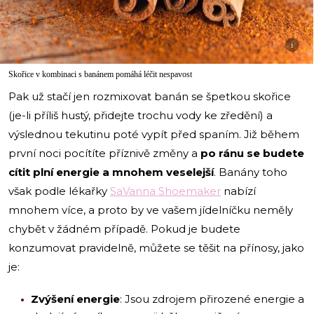
i
Skořice v kombinaci s banánem pomáhá léčit nespavost
Pak už stačí jen rozmixovat banán se špetkou skořice
(je-li příliš hustý, přidejte trochu vody ke zředění) a
výslednou tekutinu poté vypít před spaním. Již během
první noci pocítíte příznivě změny a
po ránu se budete
cítit plní energie a mnohem veselejší
. Banány toho
však podle lékařky
SaVanna Shoemaker
nabízí
mnohem více, a proto by ve vašem jídelníčku neměly
chybět v žádném případě. Pokud je budete
konzumovat pravidelně, můžete se těšit na přínosy, jako
je:
Zvýšení energie
: Jsou zdrojem přirozené energie a