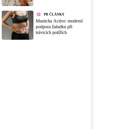
PR ČLÁNKY
Masticha Active: moderní
podpora žaludku při
trávicích potížích