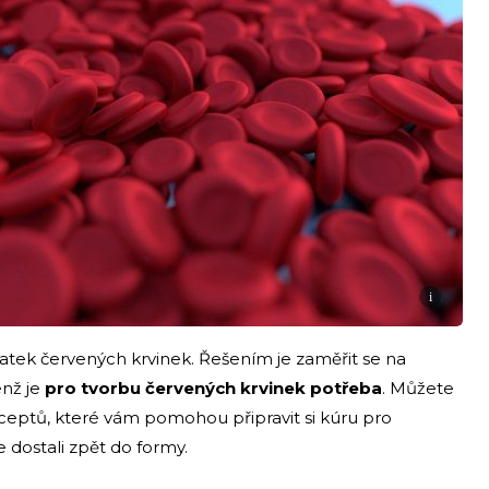
i
tek červených krvinek. Řešením je zaměřit se na
enž je
pro tvorbu červených krvinek potřeba
. Můžete
ceptů, které vám pomohou připravit si kúru pro
 dostali zpět do formy.