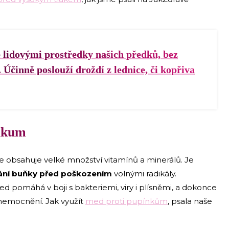
 lidovými prostředky našich předků, bez
 Účinně poslouží droždí z lednice, či kopřiva
tikum
e obsahuje velké množství vitamínů a minerálů. Je
ání buňky před poškozením
volnými radikály.
d pomáhá v boji s bakteriemi, viry i plísněmi, a dokonce
nemocnění. Jak využít
med proti pupínkům
, psala naše