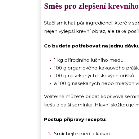
Směs pro zlepšení krevníh
Stačí smíchat pár ingrediencí, které v s
nejen vylepší krevní obraz, ale také posíl
Co budete potřebovat na jednu dávk
1 kg přírodního lučního medu,
100 g organického kakaového prášk
100 g nasekaných lískových oříšků
a 100 g nasekaných nebo mletých v
Volitelně můžete přidat kopřivová semí
kešu a další semínka. Hlavní složkou je 
Postup přípravy receptu:
Smíchejte med a kakao.