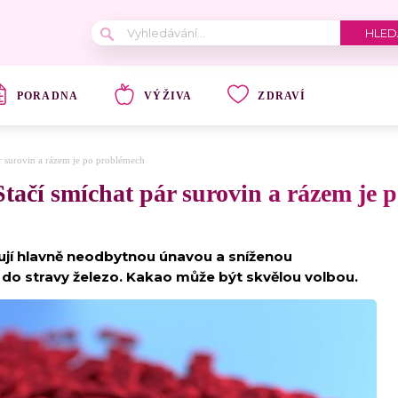
PORADNA
VÝŽIVA
ZDRAVÍ
ár surovin a rázem je po problémech
Stačí smíchat pár surovin a rázem je
ují hlavně neodbytnou únavou a sníženou
e do stravy železo. Kakao může být skvělou volbou.