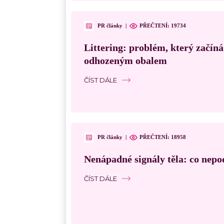
PR články
|
PŘEČTENÍ:
19734
Littering: problém, který začín
odhozeným obalem
ČÍST DÁLE
PR články
|
PŘEČTENÍ:
18958
Nenápadné signály těla: co nepo
ČÍST DÁLE