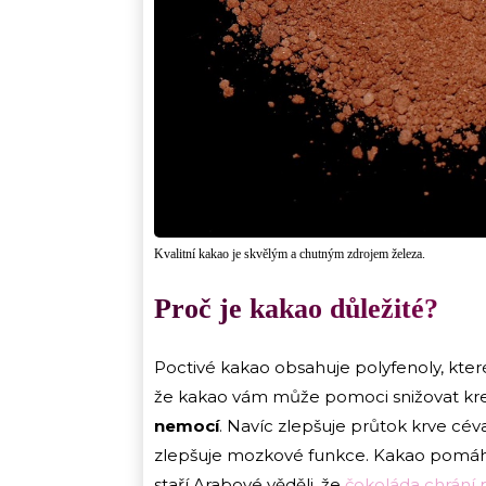
Kvalitní kakao je skvělým a chutným zdrojem železa.
Proč je kakao důležité?
Poctivé kakao obsahuje polyfenoly, které
že kakao vám může pomoci snižovat kre
nemocí
. Navíc zlepšuje průtok krve cév
zlepšuje mozkové funkce. Kakao pomáhá 
staří Arabové věděli, že
čokoláda chrání