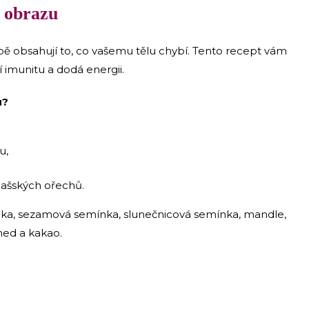
o obrazu
obě obsahují to, co vašemu tělu chybí. Tento recept vám
í imunitu a dodá energii.
u?
u,
lašských ořechů.
nka, sezamová semínka, slunečnicová semínka, mandle,
med a kakao.