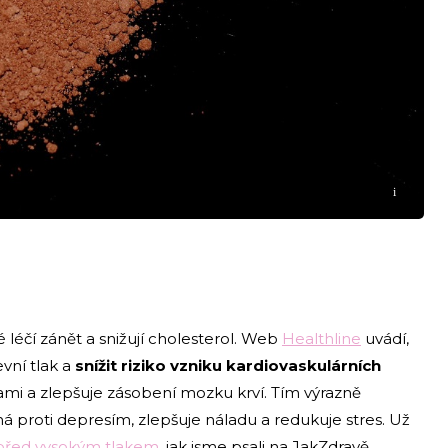
i
 léčí zánět a snižují cholesterol. Web
Healthline
uvádí,
vní tlak a
snížit riziko vzniku kardiovaskulárních
ami a zlepšuje zásobení mozku krví. Tím výrazně
proti depresím, zlepšuje náladu a redukuje stres. Už
 před vysokým tlakem
, jak jsme psali na JakZdravě