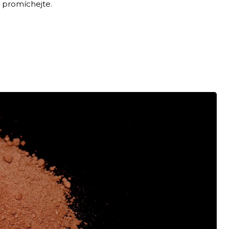
e promíchejte.
.