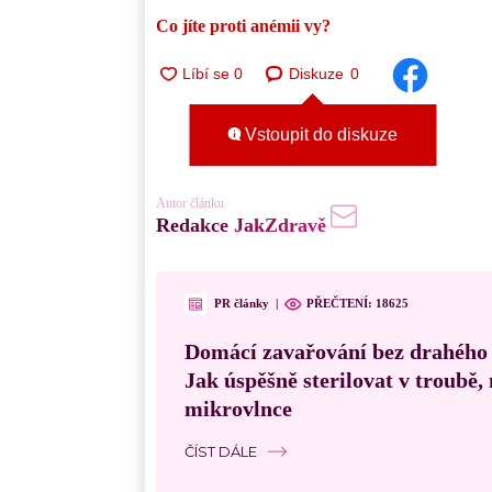
Co jíte proti anémii vy?
Diskuze
0
Vstoupit do diskuze
Autor článku
Redakce JakZdravě
PR články
|
PŘEČTENÍ:
18625
Domácí zavařování bez drahého
Jak úspěšně sterilovat v troubě
mikrovlnce
ČÍST DÁLE