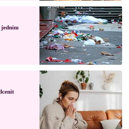
á jedním
dcenit