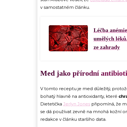
v samostatném článku.
Léčba anémie
umělých léků.
ze zahrady
Med jako přírodní antibio
V tomto receptu je med důležitý, protož
bohatý hlavně na antioxidanty, které
chr
Dietetička
Jerlyn Jones
připomíná, že me
se dá používat zevně na mnohá kožní o
redakce v článku staršího data.