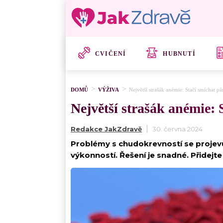
CVIČENÍ
HUBNUTÍ
DOMŮ
VÝŽIVA
Největší strašák anémie: Stačí smíchat p
Největší strašák anémie: 
Redakce JakZdravě
30. června 2024
Problémy s chudokrevností se projev
výkonností. Řešení je snadné. Přidejt