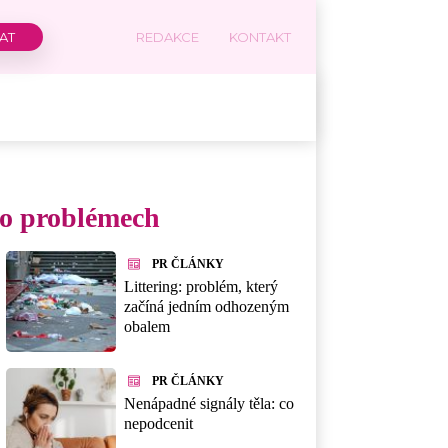
REDAKCE
KONTAKT
 po problémech
PR ČLÁNKY
Littering: problém, který
začíná jedním odhozeným
obalem
PR ČLÁNKY
Nenápadné signály těla: co
nepodcenit