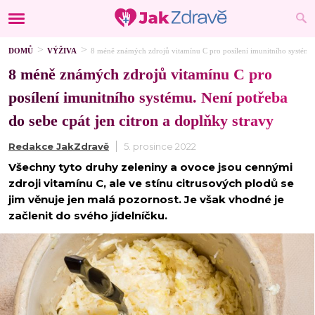
DOMŮ
VÝŽIVA
8 méně známých zdrojů vitamínu C pro posílení imunitního systému. 
8 méně známých zdrojů vitamínu C pro
posílení imunitního systému. Není potřeba
do sebe cpát jen citron a doplňky stravy
Redakce JakZdravě
5. prosince 2022
Všechny tyto druhy zeleniny a ovoce jsou cennými
zdroji vitamínu C, ale ve stínu citrusových plodů se
jim věnuje jen malá pozornost. Je však vhodné je
začlenit do svého jídelníčku.