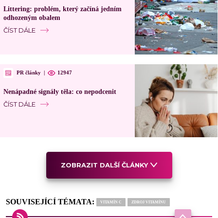
Littering: problém, který začíná jedním
odhozeným obalem
ČÍST DÁLE
PR články
|
12947
Nenápadné signály těla: co nepodcenit
ČÍST DÁLE
ZOBRAZIT DALŠÍ ČLÁNKY
SOUVISEJÍCÍ TÉMATA:
VITAMÍN C
ZDROJ VITAMÍNU