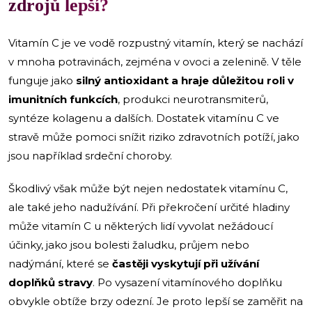
zdrojů lepší?
Vitamín C je ve vodě rozpustný vitamín, který se nachází
v mnoha potravinách, zejména v ovoci a zelenině. V těle
funguje jako
silný antioxidant a hraje důležitou roli v
imunitních funkcích
, produkci neurotransmiterů,
syntéze kolagenu a dalších. Dostatek vitamínu C ve
stravě může pomoci snížit riziko zdravotních potíží, jako
jsou například srdeční choroby.
Škodlivý však může být nejen nedostatek vitamínu C,
ale také jeho nadužívání. Při překročení určité hladiny
může vitamín C u některých lidí vyvolat nežádoucí
účinky, jako jsou bolesti žaludku, průjem nebo
nadýmání, které se
častěji vyskytují při užívání
doplňků stravy
. Po vysazení vitamínového doplňku
obvykle obtíže brzy odezní. Je proto lepší se zaměřit na