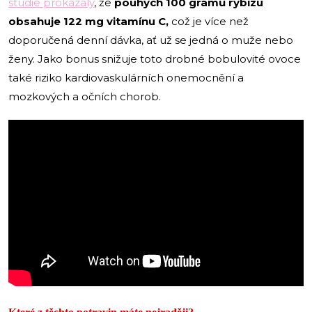
studie prokázaly
, že
pouhých 100 gramů rybízu
obsahuje 122 mg vitamínu C,
což je více než
doporučená denní dávka, ať už se jedná o muže nebo
ženy. Jako bonus snižuje toto drobné bobulovité ovoce
také riziko kardiovaskulárních onemocnění a
mozkových a očních chorob.