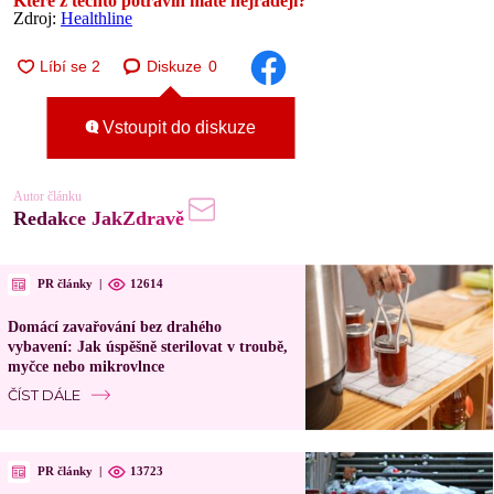
Které z těchto potravin máte nejraději?
Zdroj:
Healthline
Diskuze
0
Vstoupit do diskuze
Autor článku
Redakce JakZdravě
PR články
|
12614
Domácí zavařování bez drahého
vybavení: Jak úspěšně sterilovat v troubě,
myčce nebo mikrovlnce
ČÍST DÁLE
PR články
|
13723