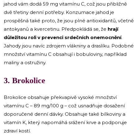
jahod vám dodá 59 mg vitamínu C, což jsou přibližně
dvě třetiny denní potřeby. Konzumace jahod je
prospěšná také proto, že jsou plné antioxidantů, včetně
antokyanů a kvercetinu. Předpokládá se, že
hrají
důležitou roli v prevenci srdečních onemocnění
.
Jahody jsou navíc zdrojem vlákniny a draslíku. Podobné
množství vitamínu C obsahují i bobuloviny, například
maliny a ostružiny.
3. Brokolice
Brokolice obsahuje překvapivě vysoké množství
vitamínu C – 89 mg/100 g – což usnadňuje dosažení
doporučené denní dávky. Obsahuje také bílkoviny a
vitamín K, který napomáhá srážení krve a podporuje
zdraví kostí.