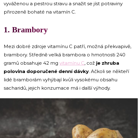
vyváženou a pestrou stravu a snažit se jíst potraviny
přirozeně bohaté na vitamín C.
1. Brambory
Mezi dobré zdroje vitamínu C patří, možná překvapivě,
brambory. Středně velká brambora o hmotnosti 240
gramů obsahuje 42 mg
vitamínu C
, což
je zhruba
polovina doporučené denní dávky
. Ačkoli se někteří
lidé bramborám vyhýbají kvůli vysokému obsahu
sacharidů, jejich konzumace má i další výhody.