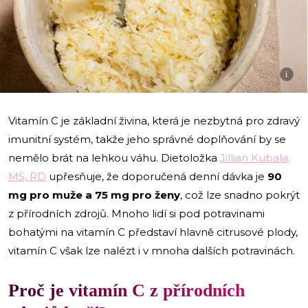
i
Vitamín C je základní živina, která je nezbytná pro zdravý
imunitní systém, takže jeho správné doplňování by se
nemělo brát na lehkou váhu. Dietoložka
Jillian Kubala,
MS, RD
upřesňuje, že doporučená denní dávka je
90
mg pro muže a 75 mg pro ženy
, což lze snadno pokrýt
z přírodních zdrojů. Mnoho lidí si pod potravinami
bohatými na vitamín C představí hlavně citrusové plody,
vitamín C však lze nalézt i v mnoha dalších potravinách.
Proč je vitamín C z přírodních