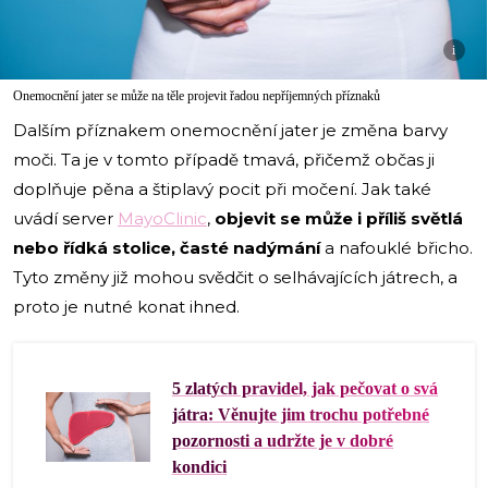
i
Onemocnění jater se může na těle projevit řadou nepříjemných příznaků
Dalším příznakem onemocnění jater je změna barvy
moči. Ta je v tomto případě tmavá, přičemž občas ji
doplňuje pěna a štiplavý pocit při močení. Jak také
uvádí server
MayoClinic
,
objevit se může i příliš světlá
nebo řídká stolice, časté nadýmání
a nafouklé břicho.
Tyto změny již mohou svědčit o selhávajících játrech, a
proto je nutné konat ihned.
5 zlatých pravidel, jak pečovat o svá
játra: Věnujte jim trochu potřebné
pozornosti a udržte je v dobré
kondici