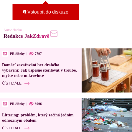
Vstoupit do diskuze
Autor článku
Redakce JakZdravě
PR články
|
7797
Domácí zavařování bez drahého
vybavení: Jak úspěšně sterilovat v troubě,
myčce nebo mikrovlnce
ČÍST DÁLE
PR články
|
8906
Littering: problém, který začíná jedním
odhozeným obalem
ČÍST DÁLE