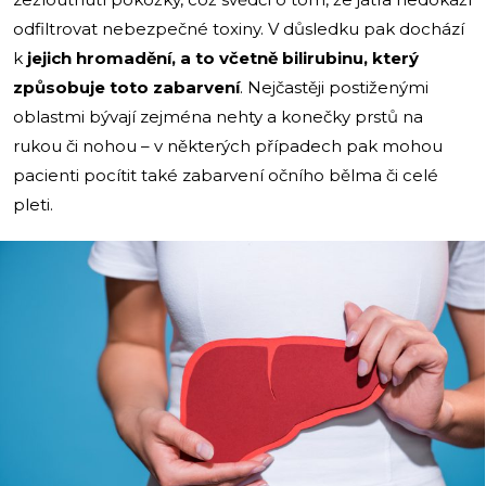
odfiltrovat nebezpečné toxiny. V důsledku pak dochází
k
jejich hromadění, a to včetně bilirubinu, který
způsobuje toto zabarvení
. Nejčastěji postiženými
oblastmi bývají zejména nehty a konečky prstů na
rukou či nohou – v některých případech pak mohou
pacienti pocítit také zabarvení očního bělma či celé
pleti.