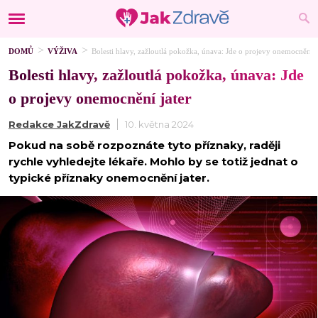
DOMŮ
VÝŽIVA
Bolesti hlavy, zažloutlá pokožka, únava: Jde o projevy onemocnění j
Bolesti hlavy, zažloutlá pokožka, únava: Jde
o projevy onemocnění jater
Redakce JakZdravě
10. května 2024
Pokud na sobě rozpoznáte tyto příznaky, raději
rychle vyhledejte lékaře. Mohlo by se totiž jednat o
typické příznaky onemocnění jater.