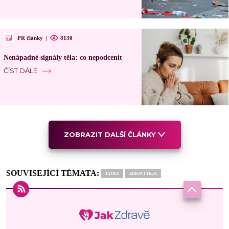
PR články
|
8130
Nenápadné signály těla: co nepodcenit
ČÍST DÁLE
ZOBRAZIT DALŠÍ ČLÁNKY
SOUVISEJÍCÍ TÉMATA:
JÁTRA
ZDRAVÍ TĚLA