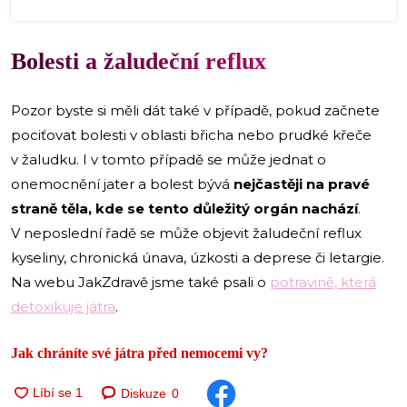
Bolesti a žaludeční reflux
Pozor byste si měli dát také v případě, pokud začnete
pociťovat bolesti v oblasti břicha nebo prudké křeče
v žaludku. I v tomto případě se může jednat o
onemocnění jater a bolest bývá
nejčastěji na pravé
straně těla, kde se tento důležitý orgán nachází
.
V neposlední řadě se může objevit žaludeční reflux
kyseliny, chronická únava, úzkosti a deprese či letargie.
Na webu JakZdravě jsme také psali o
potravině, která
detoxikuje játra
.
Jak chráníte své játra před nemocemi vy?
Diskuze
0