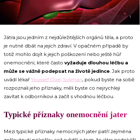
i
Játra jsou jedním z nejdůležitějších orgánů těla, a proto
je nutné dbát na jejich zdraví. V opačném případě by
totiž mohlo dojít k jejich poškození nebo ještě hůř
onemocnění, které často
vyžaduje dlouhou léčbu a
může se vážně podepsat na životě jedince
. Jak proto
uvádí lékař
Youssef (Joe) Soliman
, pokud byste na sobě
rozpoznali jeho příznaky, měli byste co nejrychleji
zavítat k odborníkovi a začít s vhodnou léčbou.
Typické příznaky onemocnění jater
Mezi typické příznaky nemocných jater patří zejména
zežloutnutí pokožky, což svědčí o tom, že játra nedokáží