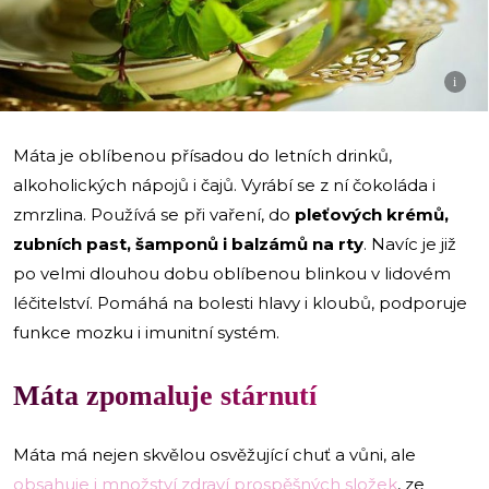
i
Máta je oblíbenou přísadou do letních drinků,
alkoholických nápojů i čajů. Vyrábí se z ní čokoláda i
zmrzlina. Používá se při vaření, do
pleťových krémů,
zubních past, šamponů i balzámů na rty
. Navíc je již
po velmi dlouhou dobu oblíbenou blinkou v lidovém
léčitelství. Pomáhá na bolesti hlavy i kloubů, podporuje
funkce mozku i imunitní systém.
Máta zpomaluje stárnutí
Máta má nejen skvělou osvěžující chuť a vůni, ale
obsahuje i množství zdraví prospěšných složek
, ze