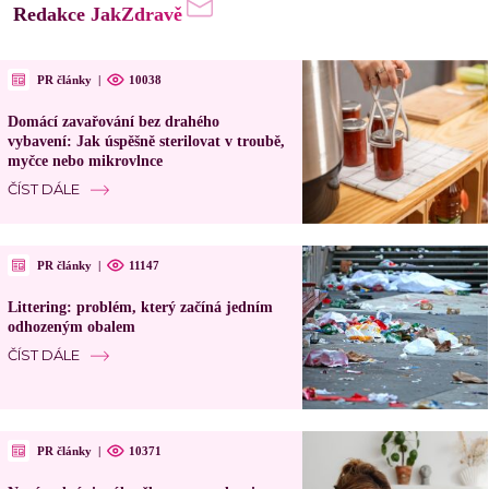
Redakce JakZdravě
PR články
|
10038
Domácí zavařování bez drahého
vybavení: Jak úspěšně sterilovat v troubě,
myčce nebo mikrovlnce
ČÍST DÁLE
PR články
|
11147
Littering: problém, který začíná jedním
odhozeným obalem
ČÍST DÁLE
PR články
|
10371