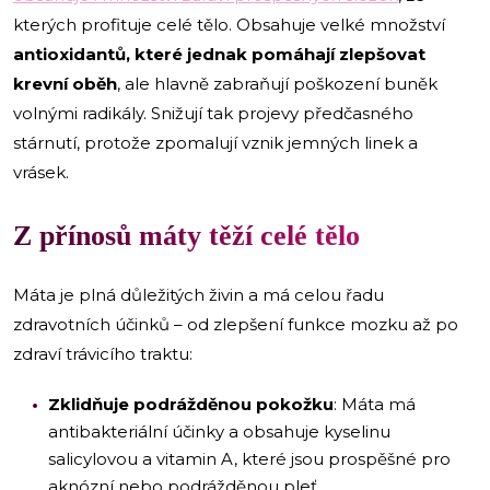
kterých profituje celé tělo. Obsahuje velké množství
antioxidantů, které jednak pomáhají zlepšovat
krevní oběh
, ale hlavně zabraňují poškození buněk
volnými radikály. Snižují tak projevy předčasného
stárnutí, protože zpomalují vznik jemných linek a
vrásek.
Z přínosů máty těží celé tělo
Máta je plná důležitých živin a má celou řadu
zdravotních účinků – od zlepšení funkce mozku až po
zdraví trávicího traktu:
Zklidňuje podrážděnou pokožku
: Máta má
antibakteriální účinky a obsahuje kyselinu
salicylovou a vitamin A, které jsou prospěšné pro
aknózní nebo podrážděnou pleť.