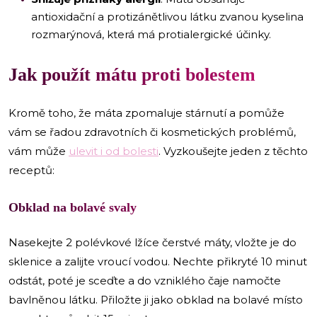
antioxidační a protizánětlivou látku zvanou kyselina
rozmarýnová, která má protialergické účinky.
Jak použít mátu proti bolestem
Kromě toho, že máta zpomaluje stárnutí a pomůže
vám se řadou zdravotních či kosmetických problémů,
vám může
ulevit i od bolesti
. Vyzkoušejte jeden z těchto
receptů:
Obklad na bolavé svaly
Nasekejte 2 polévkové lžíce čerstvé máty, vložte je do
sklenice a zalijte vroucí vodou. Nechte přikryté 10 minut
odstát, poté je sceďte a do vzniklého čaje namočte
bavlněnou látku. Přiložte ji jako obklad na bolavé místo