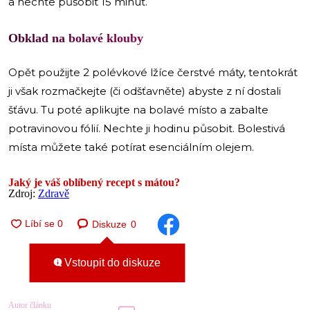
a nechte působit 15 minut.
Obklad na bolavé klouby
Opět použijte 2 polévkové lžíce čerstvé máty, tentokrát
ji však rozmačkejte (či odšťavněte) abyste z ní dostali
šťávu. Tu poté aplikujte na bolavé místo a zabalte
potravinovou fólií. Nechte ji hodinu působit. Bolestivá
místa můžete také potírat esenciálním olejem.
Jaký je váš oblíbený recept s mátou?
Zdroj:
Zdravě
Diskuze
0
Vstoupit do diskuze
Autor článku