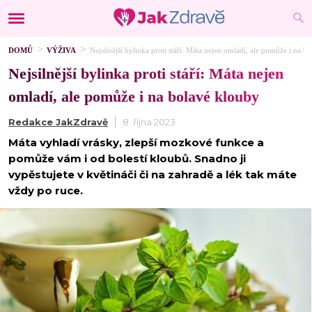
DOMŮ
VÝŽIVA
Nejsilnější bylinka proti stáří: Máta nejen omladí, ale pomůže i na b
Nejsilnější bylinka proti stáří: Máta nejen
omladí, ale pomůže i na bolavé klouby
Redakce JakZdravě
8. října 2023
Máta vyhladí vrásky, zlepší mozkové funkce a
pomůže vám i od bolestí kloubů. Snadno ji
vypěstujete v květináči či na zahradě a lék tak máte
vždy po ruce.