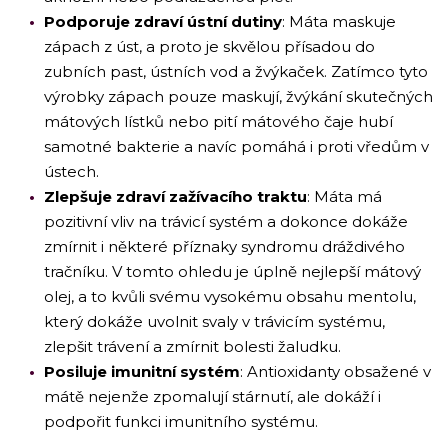
Podporuje zdraví ústní dutiny
: Máta maskuje
zápach z úst, a proto je skvělou přísadou do
zubních past, ústních vod a žvýkaček. Zatímco tyto
výrobky zápach pouze maskují, žvýkání skutečných
mátových lístků nebo pití mátového čaje hubí
samotné bakterie a navíc pomáhá i proti vředům v
ústech.
Zlepšuje zdraví zažívacího traktu
: Máta má
pozitivní vliv na trávicí systém a dokonce dokáže
zmírnit i některé příznaky syndromu dráždivého
tračníku. V tomto ohledu je úplně nejlepší mátový
olej, a to kvůli svému vysokému obsahu mentolu,
který dokáže uvolnit svaly v trávicím systému,
zlepšit trávení a zmírnit bolesti žaludku.
Posiluje imunitní systém
: Antioxidanty obsažené v
mátě nejenže zpomalují stárnutí, ale dokáží i
podpořit funkci imunitního systému.