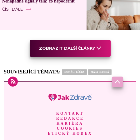
Nenápadné signály těla: co nepodcenit
ČÍST DÁLE
ZOBRAZIT DALŠÍ ČLÁNKY
SOUVISEJÍCÍ TÉMATA:
DOMÁCÍ LÉČBA
MÁTA PEPRNÁ
KONTAKT
REDAKCE
KARIÉRA
COOKIES
ETICKÝ KODEX