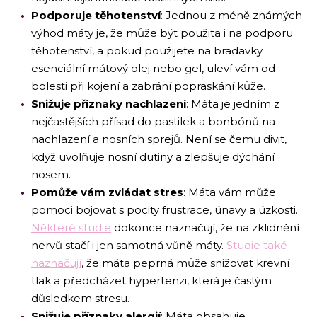
Podporuje těhotenství
: Jednou z méně známých
výhod máty je, že může být použita i na podporu
těhotenství, a pokud použijete na bradavky
esenciální mátový olej nebo gel, uleví vám od
bolesti při kojení a zabrání popraskání kůže.
Snižuje příznaky nachlazení
: Máta je jedním z
nejčastějších přísad do pastilek a bonbónů na
nachlazení a nosních sprejů. Není se čemu divit,
když uvolňuje nosní dutiny a zlepšuje dýchání
nosem.
Pomůže vám zvládat stres
: Máta vám může
pomoci bojovat s pocity frustrace, únavy a úzkosti.
Některé studie
dokonce naznačují, že na zklidnění
nervů stačí i jen samotná vůně máty.
Studie také
naznačují
, že máta peprná může snižovat krevní
tlak a předcházet hypertenzi, která je častým
důsledkem stresu.
Snižuje příznaky alergií
: Máta obsahuje