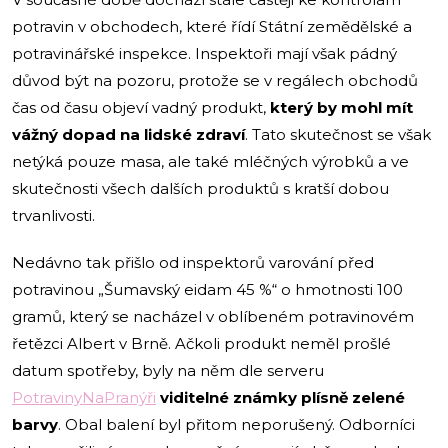
potravin v obchodech, které řídí Státní zemědělské a
potravinářské inspekce. Inspektoři mají však pádný
důvod být na pozoru, protože se v regálech obchodů
čas od času objeví vadný produkt,
který by mohl mít
vážný dopad na lidské zdraví
. Tato skutečnost se však
netýká pouze masa, ale také mléčných výrobků a ve
skutečnosti všech dalších produktů s kratší dobou
trvanlivosti.
Nedávno tak přišlo od inspektorů varování před
potravinou „Šumavský eidam 45 %“ o hmotnosti 100
gramů, který se nacházel v oblíbeném potravinovém
řetězci Albert v Brně. Ačkoli produkt neměl prošlé
datum spotřeby, byly na něm dle serveru
PotravinyNaPranýři
viditelné známky plísně zelené
barvy
. Obal balení byl přitom neporušený. Odborníci