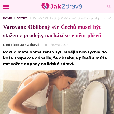
DOMŮ
VÝŽIVA
Varování: Oblíbený sýr Čechů musel být stažen z prodeje, nachází se
Varování: Oblíbený sýr Čechů musel být
stažen z prodeje, nachází se v něm plíseň
Redakce JakZdravě
11. března 2024
Pokud máte doma tento sýr, raději s ním rychle do
koše. Inspekce odhalila, že obsahuje plíseň a může
mít vážné dopady na lidské zdraví.