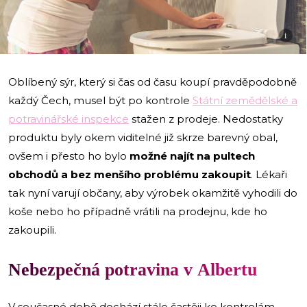
i
Oblíbený sýr, který si čas od času koupí pravděpodobně
každý Čech, musel být po kontrole
Státní zemědělské a
potravinářské inspekce
stažen z prodeje. Nedostatky
produktu byly okem viditelné již skrze barevný obal,
ovšem i přesto ho bylo
možné najít na pultech
obchodů a bez menšího problému zakoupit
. Lékaři
tak nyní varují občany, aby výrobek okamžitě vyhodili do
koše nebo ho případně vrátili na prodejnu, kde ho
zakoupili.
Nebezpečná potravina v Albertu
V současné době dochází stále častěji ke kontrolám