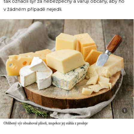
tak označili sýr za nebezpečný a varují občany, aby ho
v žádném případě nejedli.
i
Oblíbený sýr obsahoval plíseň, inspekce jej stáhla z prodeje