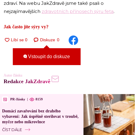
zdraví. Na webu JakZdravě jsme také psali o
nejzajímavějších
zdravotních přínosech sýru feta
.
Jak často jíte sýry vy?
Diskuze
0
Vstoupit do diskuze
Autor článku
Redakce JakZdravě
PR články
|
8159
Domácí zavařování bez drahého
vybavení: Jak úspěšně sterilovat v troubě,
myčce nebo mikrovlnce
ČÍST DÁLE