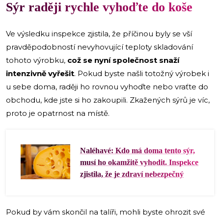
Sýr raději rychle vyhoďte do koše
Ve výsledku inspekce zjistila, že příčinou byly se vší
pravděpodobností nevyhovující teploty skladování
tohoto výrobku,
což se nyní společnost snaží
intenzivně vyřešit
. Pokud byste našli totožný výrobek i
u sebe doma, raději ho rovnou vyhoďte nebo vraťte do
obchodu, kde jste si ho zakoupili. Zkažených sýrů je víc,
proto je opatrnost na místě.
Naléhavé: Kdo má doma tento sýr,
musí ho okamžitě vyhodit. Inspekce
zjistila, že je zdraví nebezpečný
Pokud by vám skončil na talíři, mohli byste ohrozit své