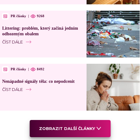
PR články
|
9268
Littering: problém, který začíná jedním
odhozeným obalem
ČÍST DÁLE
PR články
|
8492
Nenápadné signály těla: co nepodcenit
ČÍST DÁLE
ZOBRAZIT DALŠÍ ČLÁNKY