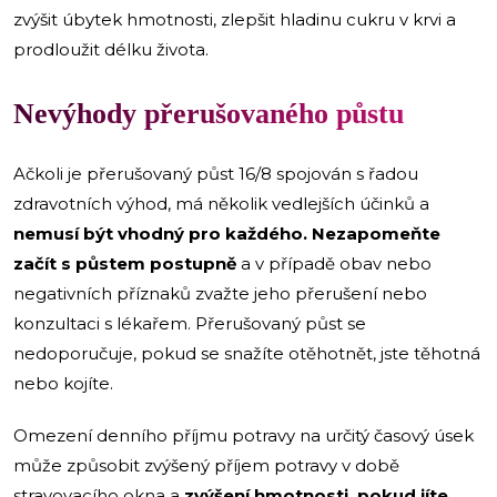
zvýšit úbytek hmotnosti, zlepšit hladinu cukru v krvi a
prodloužit délku života.
Nevýhody přerušovaného půstu
Ačkoli je přerušovaný půst 16/8 spojován s řadou
zdravotních výhod, má několik vedlejších účinků a
nemusí být vhodný pro každého. Nezapomeňte
začít s půstem postupně
a v případě obav nebo
negativních příznaků zvažte jeho přerušení nebo
konzultaci s lékařem. Přerušovaný půst se
nedoporučuje, pokud se snažíte otěhotnět, jste těhotná
nebo kojíte.
Omezení denního příjmu potravy na určitý časový úsek
může způsobit zvýšený příjem potravy v době
stravovacího okna a
zvýšení hmotnosti, pokud jíte