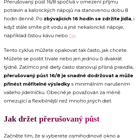
Přerušovaný půst 16/8 spočívá v omezení příjmu
potravin a kalorických nápojů na stanovenou dobu 8
hodin denně. Po
zbývajících 16 hodin se zdržíte jídla
, i
když stále smíte pít vodu a jiné nekalorické nápoje,
například čistou kávu nebo
čaj
.
Tento cyklus můžete opakovat tak často, jak chcete.
Můžete se postit trvale nebo jen jednou či dvakrát
týdně. Zatímco jiné diety často stanovují přísná pravidla,
přerušovaný půst 16/8 je snadné dodržovat a může
přinést měřitelné výsledky
s minimálním narušením
vašeho jídelníčku. Obecně je považován za méně
omezující a flexibilnější než mnoho jiných diet.
Jak držet přerušovaný půst
Začněte tím, že si vyberete osmihodinové okno a