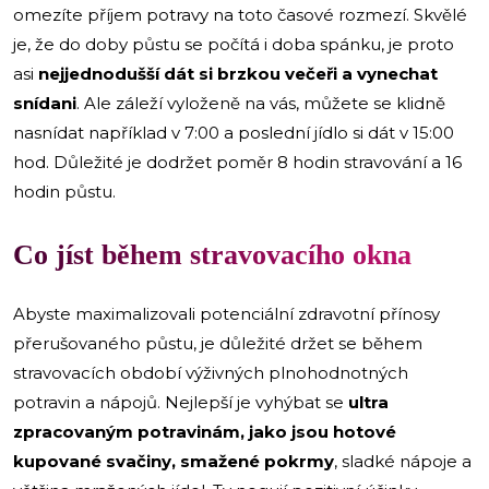
omezíte příjem potravy na toto časové rozmezí. Skvělé
je, že do doby půstu se počítá i doba spánku, je proto
asi
nejjednodušší dát si brzkou večeři a vynechat
snídani
. Ale záleží vyloženě na vás, můžete se klidně
nasnídat například v 7:00 a poslední jídlo si dát v 15:00
hod. Důležité je dodržet poměr 8 hodin stravování a 16
hodin půstu.
Co jíst během stravovacího okna
Abyste maximalizovali potenciální zdravotní přínosy
přerušovaného půstu, je důležité držet se během
stravovacích období výživných plnohodnotných
potravin a nápojů. Nejlepší je vyhýbat se
ultra
zpracovaným potravinám, jako jsou hotové
kupované svačiny, smažené pokrmy
, sladké nápoje a