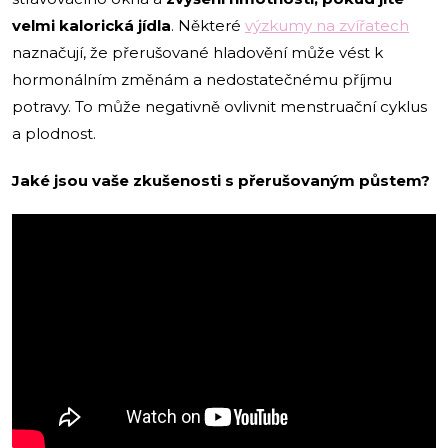
velmi kalorická jídla
. Některé
výzkumy na zvířatech
naznačují, že přerušované hladovění může vést k
hormonálním změnám a nedostatečnému příjmu
potravy. To může negativně ovlivnit menstruační cyklus
a plodnost.
Jaké jsou vaše zkušenosti s přerušovaným půstem?