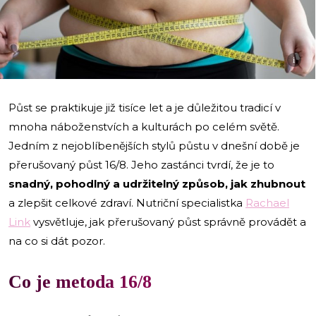
i
Půst se praktikuje již tisíce let a je důležitou tradicí v
mnoha náboženstvích a kulturách po celém světě.
Jedním z nejoblíbenějších stylů půstu v dnešní době je
přerušovaný půst 16/8. Jeho zastánci tvrdí, že je to
snadný, pohodlný a udržitelný způsob, jak zhubnout
a zlepšit celkové zdraví. Nutriční specialistka
Rachael
Link
vysvětluje, jak přerušovaný půst správně provádět a
na co si dát pozor.
Co je metoda 16/8