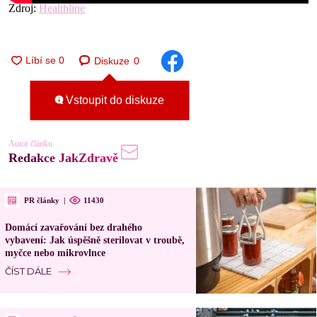
Zdroj:
Healthline
Diskuze
0
Vstoupit do diskuze
Autor článku
Redakce JakZdravě
PR články
|
11430
Domácí zavařování bez drahého
vybavení: Jak úspěšně sterilovat v troubě,
myčce nebo mikrovlnce
ČÍST DÁLE