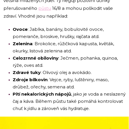
většina mražených jídel. Ty negují pozitivní účinky
přerušovaného
půstu
16/8 a mohou poškodit vaše
zdraví. Vhodné jsou například:
Ovoce
: Jablka, banány, bobulovité ovoce,
pomeranče, broskve, hrušky, rajčata atd.
Zelenina
: Brokolice, růžičková kapusta, květák,
okurky, listová zelenina atd.
Celozrnné obiloviny
: Ječmen, pohanka, quinoa,
rýže, oves atd.
Zdravé tuky
: Olivový olej a avokádo.
Zdroje bílkovin
: Vejce, ryby, luštěniny, maso,
drůbež, ořechy, semena atd.
Pití nekalorických nápojů
, jako je voda a neslazený
čaj a káva. Během půstu také pomáhá kontrolovat
chuť k jídlu a zároveň vás hydratuje.