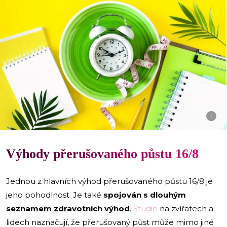
i
Výhody přerušovaného půstu 16/8
Jednou z hlavních výhod přerušovaného půstu 16/8 je
jeho pohodlnost. Je také
spojován s dlouhým
seznamem zdravotních výhod
.
Studie
na zvířatech a
lidech naznačují, že přerušovaný půst může mimo jiné