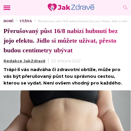
DOMŮ
VÝŽIVA
Přerušovaný půst 16/8 nabízí hubnutí bez jojo efektu. Jídlo si můžet
Přerušovaný půst 16/8 nabízí hubnutí bez
jojo efektu. Jídlo si můžete užívat, přesto
budou centimetry ubývat
Redakce JakZdravě
23. března 2022
Trápí-li vás nadváha či zdravotní obtíže, může pro
vás být přerušovaný půst tou správnou cestou,
kterou se vydat. Není ovšem vhodný pro každého.