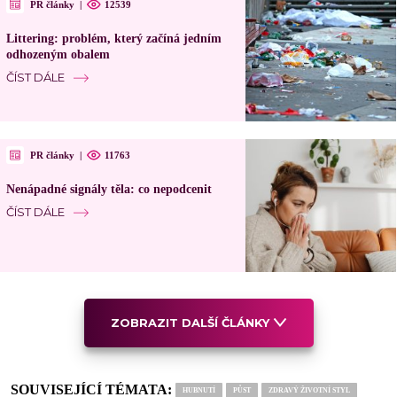
PR články
|
12539
Littering: problém, který začíná jedním
odhozeným obalem
ČÍST DÁLE
PR články
|
11763
Nenápadné signály těla: co nepodcenit
ČÍST DÁLE
ZOBRAZIT DALŠÍ ČLÁNKY
SOUVISEJÍCÍ TÉMATA:
HUBNUTÍ
PŮST
ZDRAVÝ ŽIVOTNÍ STYL