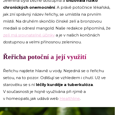
zelenina byla běžně dostupná a
snižovala riziko
chronických onemocnění
. A právě potočnice lékařská,
jak zní správný název řeřichy, se umístila na prvním
místě. Na druhém skončilo čínské zelí a bronzovou
medaili si odnesl mangold. Naše redakce připomíná, že
zelí má srovnatelné účinky
a je v našich končinách
dostupnou a velmi přínosnou zeleninou.
Řeřicha potoční a její využití
Řeřichu najdete hlavně u vody. Nejedná se o řeřichu
setou, na to pozor. Odlišují se vzhledem i chutí. Už ve
starověku se s ní
léčily kurděje a tuberkulóza
.
V současnosti je hojně využívána při rýmě a
v homeopatii, jak udává web
Healthline
.