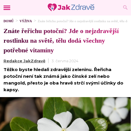
DOMŮ
VÝŽIVA
Znáte řeřichu potoční? Jde o nejzdravější rostlinku na světě, tělu d
Znáte řeřichu potoční? Jde o nejzdravější
rostlinku na světě, tělu dodá všechny
potřebné vitamíny
Redakce JakZdravě
3. června 2024
Těžko byste hledali zdravější zeleninu. Řeřicha
potoční není tak známá jako čínské zelí nebo
mangold, přesto je oba hravě strčí svými účinky do
kapsy.