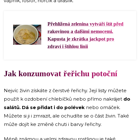
vápník, fosfor, hořčík a draslík.
Přehlížená zelenina vytváří štít před
rakovinou a dalšími nemocemi.
Kapusta je zkrátka jackpot pro
zdraví i štíhlou linii
Jak konzumovat řeřichu potoční
Nejvíc živin získáte z čerstvé řeřichy. Její listy můžete
použít k ozdobení chlebíčků nebo přímo nakrájet
do
salátů. Dá se přidat i do polévek
nebo omáček.
Můžete si ji i zmrazit, ale ochudíte se o část živin. Také
může dojít ke změně chuti i barvy řeřichy.
Méně známou a velmi zdravou rostlinou je také