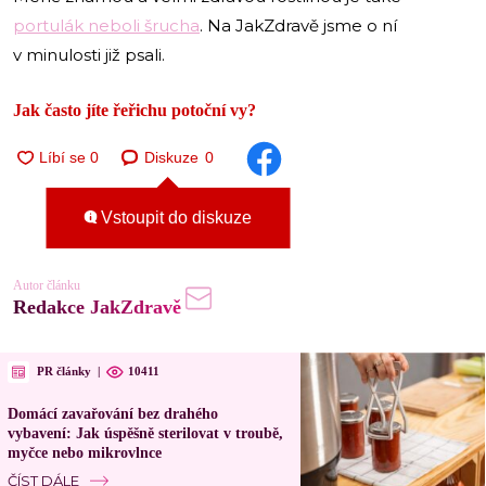
portulák neboli šrucha
. Na JakZdravě jsme o ní
v minulosti již psali.
Jak často jíte řeřichu potoční vy?
Diskuze
0
Vstoupit do diskuze
Autor článku
Redakce JakZdravě
PR články
|
10411
Domácí zavařování bez drahého
vybavení: Jak úspěšně sterilovat v troubě,
myčce nebo mikrovlnce
ČÍST DÁLE