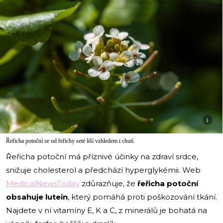
i
Řeřicha potoční se od řeřichy seté liší vzhledem i chutí.
Řeřicha potoční má příznivé účinky na zdraví srdce,
snižuje cholesterol a předchází hyperglykémii. Web
MedicalNewsToday
zdůrazňuje, že
řeřicha potoční
obsahuje lutein
, který pomáhá proti poškozování tkání.
Najdete v ní vitamíny E, K a C, z minerálů je bohatá na