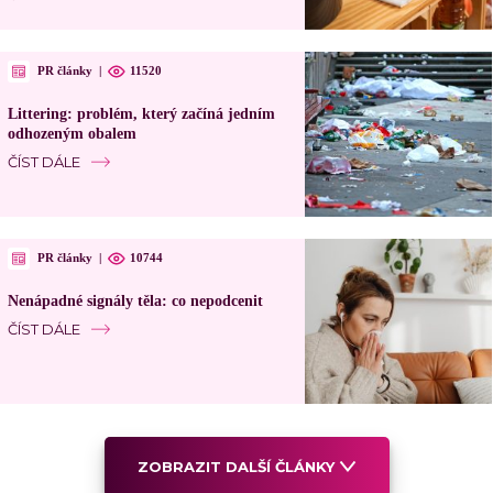
PR články
|
11520
Littering: problém, který začíná jedním
odhozeným obalem
ČÍST DÁLE
PR články
|
10744
Nenápadné signály těla: co nepodcenit
ČÍST DÁLE
ZOBRAZIT DALŠÍ ČLÁNKY