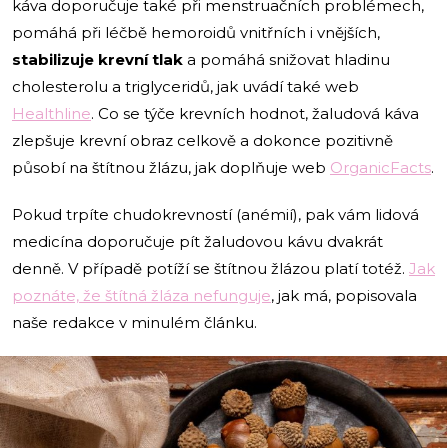
káva doporučuje také při menstruačních problémech,
pomáhá při léčbě hemoroidů vnitřních i vnějších,
stabilizuje krevní tlak
a pomáhá snižovat hladinu
cholesterolu a triglyceridů, jak uvádí také web
Healthline
. Co se týče krevních hodnot, žaludová káva
zlepšuje krevní obraz celkově a dokonce pozitivně
působí na štítnou žlázu, jak doplňuje web
OrganicFacts
.
Pokud trpíte chudokrevností (anémií), pak vám lidová
medicína doporučuje pít žaludovou kávu dvakrát
denně. V případě potíží se štítnou žlázou platí totéž.
Jak
poznáte, že štítná žláza nefunguje
, jak má, popisovala
naše redakce v minulém článku.