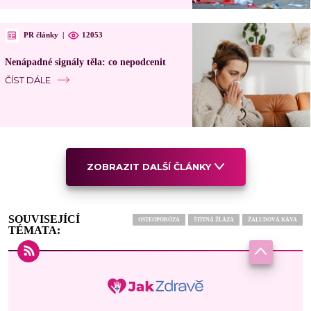
PR články
|
12053
Nenápadné signály těla: co nepodcenit
ČÍST DÁLE
ZOBRAZIT DALŠÍ ČLÁNKY
SOUVISEJÍCÍ
OSTEOPORÓZA
ŠTÍTNÁ ŽLÁZA
ŽALUDOVÁ KÁVA
TÉMATA: