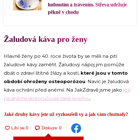
hubnutím a trávením. Střeva udržuje
pěkně v chodu
Žaludová káva pro ženy
Hlavně ženy po 40. roce života by se měli na pití
žaludové kávy zaměřit. Žaludový nápoj jim pomůže
dbát o zdraví štítné žlázy a kostí,
které jsou v tomto
období ohroženy osteoporózou
. Navíc je žaludová
káva ochrání před anémií. Na JakZdravě jsme jako
lék
na anémii doporučovali také kopřivu
.
Jaké druhy kávy jste už vyzkoušeli vy a jak vám chutnaly?
Diskuze
0