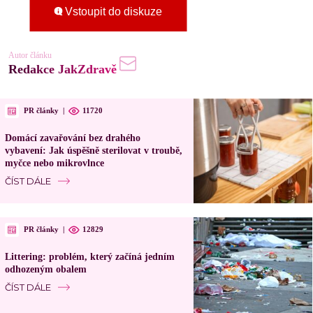
Vstoupit do diskuze
Autor článku
Redakce JakZdravě
PR články
|
11720
Domácí zavařování bez drahého
vybavení: Jak úspěšně sterilovat v troubě,
myčce nebo mikrovlnce
ČÍST DÁLE
PR články
|
12829
Littering: problém, který začíná jedním
odhozeným obalem
ČÍST DÁLE