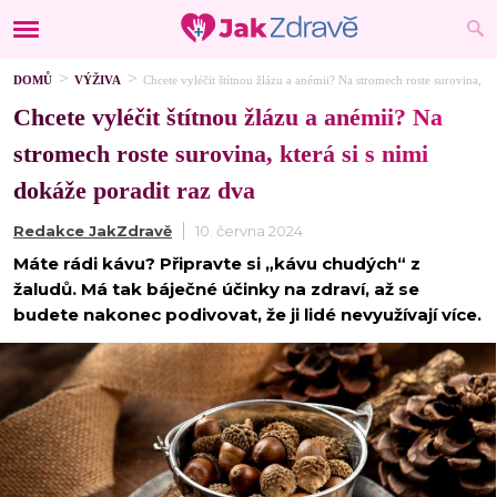
DOMŮ
VÝŽIVA
Chcete vyléčit štítnou žlázu a anémii? Na stromech roste surovina, kt
Chcete vyléčit štítnou žlázu a anémii? Na
stromech roste surovina, která si s nimi
dokáže poradit raz dva
Redakce JakZdravě
10. června 2024
Máte rádi kávu? Připravte si „kávu chudých“ z
žaludů. Má tak báječné účinky na zdraví, až se
budete nakonec podivovat, že ji lidé nevyužívají více.