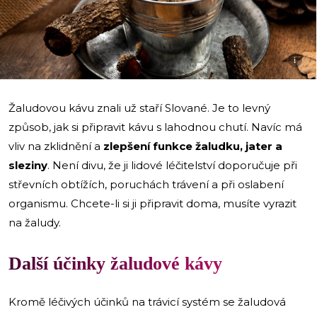
i
Žaludovou kávu znali už staří Slované. Je to levný
způsob, jak si připravit kávu s lahodnou chutí. Navíc má
vliv na zklidnění a
zlepšení funkce žaludku, jater a
sleziny
. Není divu, že ji lidové léčitelství doporučuje při
střevních obtížích, poruchách trávení a při oslabení
organismu. Chcete-li si ji připravit doma, musíte vyrazit
na žaludy.
Další účinky žaludové kávy
Kromě léčivých účinků na trávicí systém se žaludová