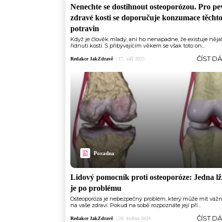
Nenechte se dostihnout osteoporózou. Pro pe
zdravé kosti se doporučuje konzumace těchto
potravin
Když je člověk mladý, ani ho nenapadne, že existuje něj
řídnutí kostí. S přibývajícím věkem se však toto on...
ČÍST D
Redakce JakZdravě
|
17. září 2025
Poradna
Lidový pomocník proti osteoporóze: Jedna lž
je po problému
Osteoporóza je nebezpečný problém, který může mít vážn
na vaše zdraví. Pokud na sobě rozpoznáte její pří...
ČÍST D
Redakce JakZdravě
|
20. května 2024