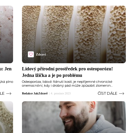
Zdraví
u: Jen
Lidový přírodní prostředek pro osteoporózu!
Jedna lžička a je po problému
ýká plno
Osteoporóza, lidově řídnutí kostí, je nepříjemné chronické
onemocnění, kdy i drobný pád může způsobit zlomenin...
ÁLE
ČÍST DÁLE
Redakce JakZdravě
|
4. prosince 2023