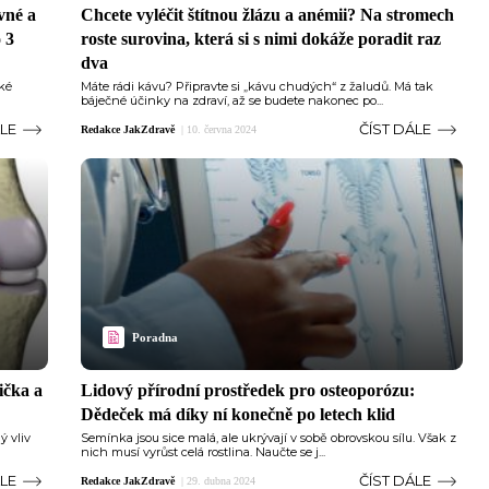
vné a
Chcete vyléčit štítnou žlázu a anémii? Na stromech
 3
roste surovina, která si s nimi dokáže poradit raz
dva
aké
Máte rádi kávu? Připravte si „kávu chudých“ z žaludů. Má tak
báječné účinky na zdraví, až se budete nakonec po...
ÁLE
ČÍST DÁLE
Redakce JakZdravě
|
10. června 2024
Poradna
ička a
Lidový přírodní prostředek pro osteoporózu:
Dědeček má díky ní konečně po letech klid
ý vliv
Semínka jsou sice malá, ale ukrývají v sobě obrovskou sílu. Však z
nich musí vyrůst celá rostlina. Naučte se j...
ÁLE
ČÍST DÁLE
Redakce JakZdravě
|
29. dubna 2024