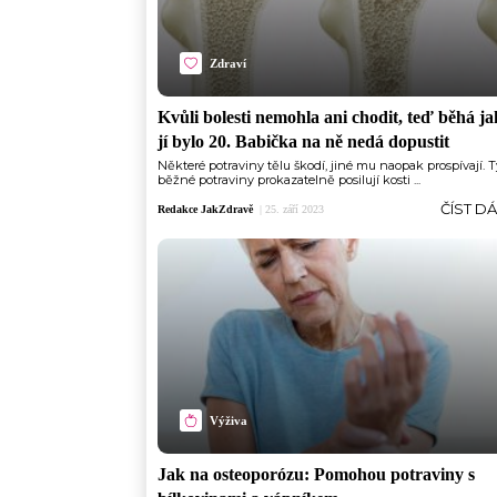
Zdraví
Kvůli bolesti nemohla ani chodit, teď běhá j
jí bylo 20. Babička na ně nedá dopustit
Některé potraviny tělu škodí, jiné mu naopak prospívají. Ty
běžné potraviny prokazatelně posilují kosti ...
ČÍST D
Redakce JakZdravě
|
25. září 2023
Výživa
Jak na osteoporózu: Pomohou potraviny s