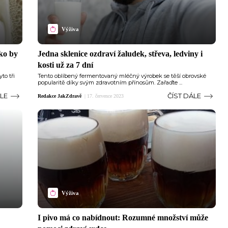
Výživa
ako by
Jedna sklenice ozdraví žaludek, střeva, ledviny i
kosti už za 7 dní
to tři
Tento oblíbený fermentovaný mléčný výrobek se těší obrovské
popularitě díky svým zdravotním přínosům. Zařaďte ...
ÁLE
ČÍST DÁLE
Redakce JakZdravě
|
17. července 2023
Výživa
I pivo má co nabídnout: Rozumné množství může