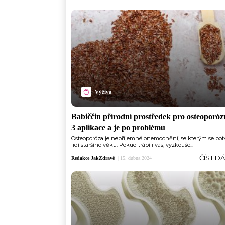
Výživa
Babiččin přírodní prostředek pro osteoporóz
3 aplikace a je po problému
Osteoporóza je nepříjemné onemocnění, se kterým se pot
lidí staršího věku. Pokud trápí i vás, vyzkouše...
ČÍST D
Redakce JakZdravě
|
15. dubna 2024