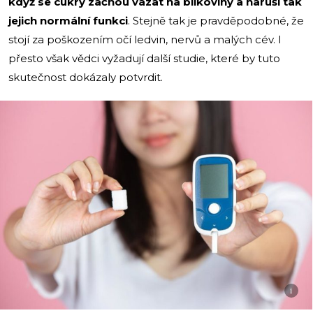
když se cukry začnou vázat na bílkoviny a naruší tak
jejich normální funkci
. Stejně tak je pravděpodobné, že
stojí za poškozením očí ledvin, nervů a malých cév. I
přesto však vědci vyžadují další studie, které by tuto
skutečnost dokázaly potvrdit.
i