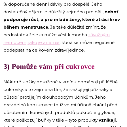
% doporučené denní dávky pro dospělé. Jeho
dostatečný příjem je důležitý zejména pro děti,
neboť
podporuje růst, a pro mladé ženy, které ztrácí krev
během menstruace
. Je také důležité zmínit, že
nedostatek železa může vést k mnoha
závažným
nemocem, jako je anémie
, která se může negativně
podepsat na celkovém zdraví jedince.
3) Pomůže vám při cukrovce
Některé složky obsažené v kmínu pomáhají při léčbě
cukrovky, a to zejména tím, že snižují její příznaky a
působí proti jejím dlouhodobým účinkům. Jeho
pravidelná konzumace totiž velmi účinně chrání před
působením konečných produktů pokročilé glykace,
které poškozují buňky v těle – tyto produkty
vznikají,