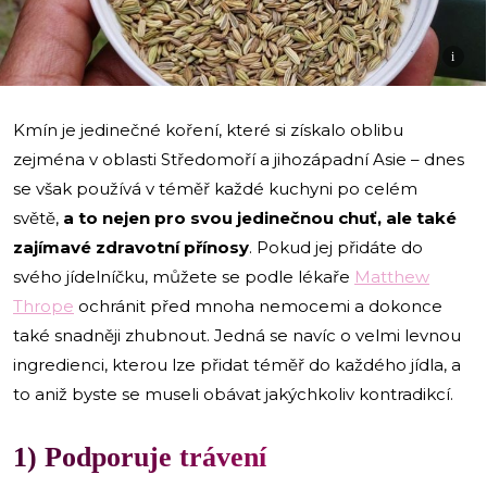
i
Kmín je jedinečné koření, které si získalo oblibu
zejména v oblasti Středomoří a jihozápadní Asie – dnes
se však používá v téměř každé kuchyni po celém
světě,
a to nejen pro svou jedinečnou chuť, ale také
zajímavé zdravotní přínosy
. Pokud jej přidáte do
svého jídelníčku, můžete se podle lékaře
Matthew
Thrope
ochránit před mnoha nemocemi a dokonce
také snadněji zhubnout. Jedná se navíc o velmi levnou
ingredienci, kterou lze přidat téměř do každého jídla, a
to aniž byste se museli obávat jakýchkoliv kontradikcí.
1) Podporuje trávení