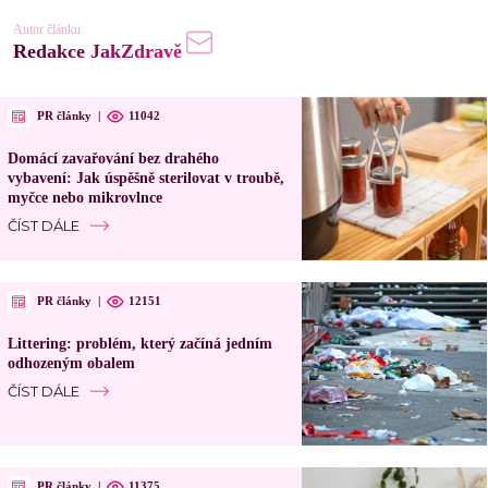
Autor článku
Redakce JakZdravě
PR články
|
11042
Domácí zavařování bez drahého
vybavení: Jak úspěšně sterilovat v troubě,
myčce nebo mikrovlnce
ČÍST DÁLE
PR články
|
12151
Littering: problém, který začíná jedním
odhozeným obalem
ČÍST DÁLE
PR články
|
11375