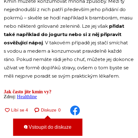
Kmín můžete konzumovat mnoha způsoby. Mezi ty
nejjednodušší z nich patří především jeho přidání do
pokrmů – skvěle se hodí například k bramborám, masu
nebo některé grilované zelenině. Lze jej však
přidat
také například do jogurtu nebo si z něj připravit
osvěžující nápoj
. V takovém případě jej stačí smíchat
s vodou a medem a konzumovat pravidelně každé
ráno. Pokud nemáte rádi jeho chuť, můžete jej dokonce
užívat ve formě doplňků stravy, ovšem o tom byste se
měli nejprve poradit se svým praktickým lékařem.
Jak často jíte kmín vy?
Zdroj:
Healthline
Diskuze
0
Vstoupit do diskuze