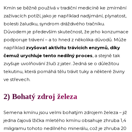
Kmín se běžně používá v tradiční medicíně ke zmírnění
zažívacích potíží, jako je například nadýmání, plynatost,
bolesti žaludku, syndrom dráždivého tračníku.
Důvodem je především skutečnost, že jeho konzumace
podporuje trávení – a to hned z několika důvodů. Může
například
zvyšovat aktivitu trávicích enzymů, díky
čemuž urychluje tento nedílný proces
, a stejně tak
zvyšuje uvolňování žluči z jater. Jedná se o důležitou
tekutinu, která pomáhá tělu trávit tuky a některé živiny
ve střevech.
2) Bohatý zdroj železa
Semena kmínu jsou velmi bohatým zdrojem železa – již
jedna čajová lžička mletého kmínu obsahuje zhruba 1,4
miligramu tohoto nedílného minerálu, což je zhruba 20