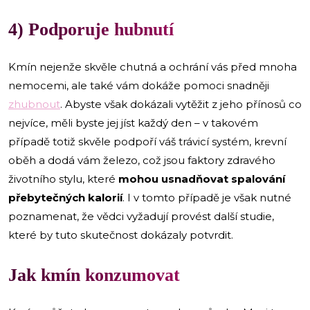
4) Podporuje hubnutí
Kmín nejenže skvěle chutná a ochrání vás před mnoha
nemocemi, ale také vám dokáže pomoci snadněji
zhubnout
. Abyste však dokázali vytěžit z jeho přínosů co
nejvíce, měli byste jej jíst každý den – v takovém
případě totiž skvěle podpoří váš trávicí systém, krevní
oběh a dodá vám železo, což jsou faktory zdravého
životního stylu, které
mohou usnadňovat spalování
přebytečných kalorií
. I v tomto případě je však nutné
poznamenat, že vědci vyžadují provést další studie,
které by tuto skutečnost dokázaly potvrdit.
Jak kmín konzumovat