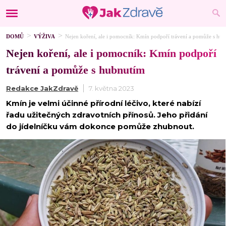
DOMŮ
VÝŽIVA
Nejen koření, ale i pomocník: Kmín podpoří trávení a pomůže s hu
Nejen koření, ale i pomocník: Kmín podpoří
trávení a pomůže s hubnutím
Redakce JakZdravě
7. května 2023
Kmín je velmi účinné přírodní léčivo, které nabízí
řadu užitečných zdravotních přínosů. Jeho přidání
do jídelníčku vám dokonce pomůže zhubnout.