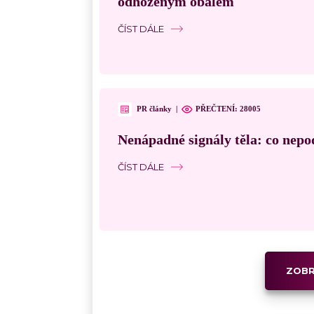
odhozeným obalem
ČÍST DÁLE
PR články
|
PŘEČTENÍ:
28005
Nenápadné signály těla: co nepo
ČÍST DÁLE
ZOBR