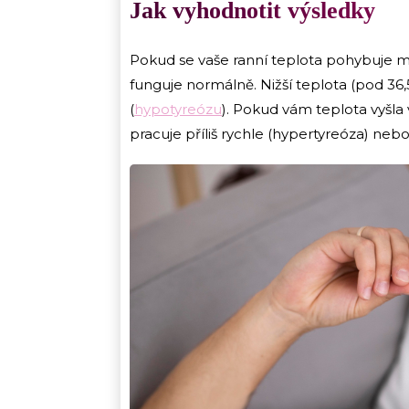
Jak vyhodnotit výsledky
Pokud se vaše ranní teplota pohybuje me
funguje normálně. Nižší teplota (pod 36,
(
hypotyreózu
). Pokud vám teplota vyšla 
pracuje příliš rychle (hypertyreóza) neb