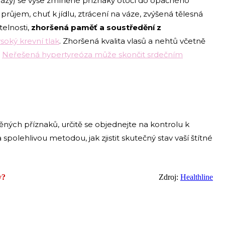
žlázy) se výše zmíněné příznaky otočí do opačného
průjem, chuť k jídlu, ztrácení na váze, zvýšená tělesná
telnosti,
zhoršená paměť a soustředění z
soký krevní tlak
. Zhoršená kvalita vlasů a nehtů včetně
.
Neřešená hypertyreóza může skončit srdečním
íněných příznaků, určitě se objednejte na kontrolu k
 spolehlivou metodou, jak zjistit skutečný stav vaší štítné
y?
Zdroj:
Healthline