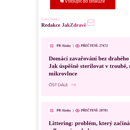
Vstoupit do diskuze
Autor článku
Redakce JakZdravě
PR články
|
PŘEČTENÍ:
27672
Domácí zavařování bez drahého
Jak úspěšně sterilovat v troubě
mikrovlnce
ČÍST DÁLE
PR články
|
PŘEČTENÍ:
28781
Littering: problém, který začín