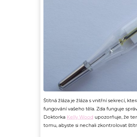
Štítná žláza je žláza s vnitřní sekrecí,
fungování vašeho těla. Zda funguje sprá
Doktorka
Kelly Wood
upozorňuje, že ten
tomu, abyste si nechali zkontrolovat ští