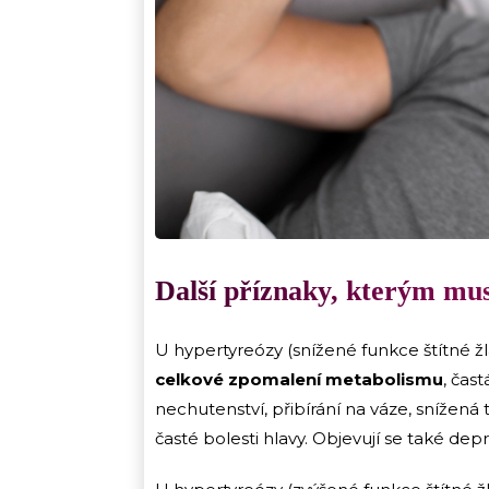
Další příznaky, kterým mus
U hypertyreózy (snížené funkce štítné žl
celkové zpomalení metabolismu
, čas
nechutenství, přibírání na váze, snížená
časté bolesti hlavy. Objevují se také depr