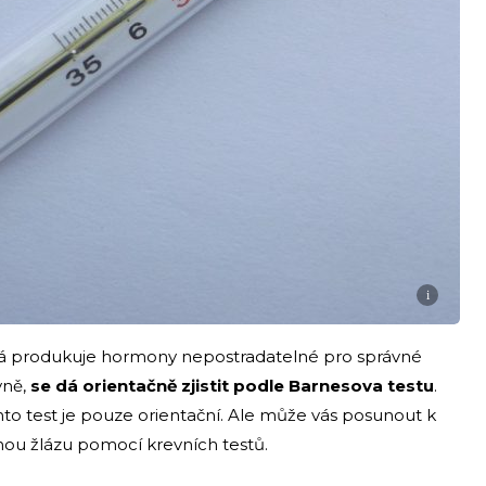
i
 která produkuje hormony nepostradatelné pro správné
vně,
se dá orientačně zjistit podle Barnesova testu
.
to test je pouze orientační. Ale může vás posunout k
tnou žlázu pomocí krevních testů.