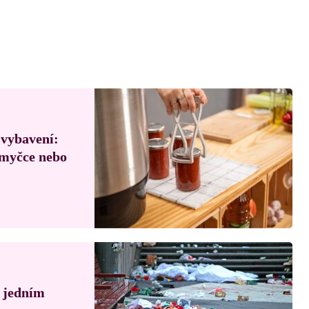
 vybavení:
, myčce nebo
á jedním