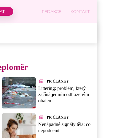
REDAKCE
KONTAKT
teploměr
PR ČLÁNKY
Littering: problém, který
začíná jedním odhozeným
obalem
PR ČLÁNKY
Nenápadné signály těla: co
nepodcenit