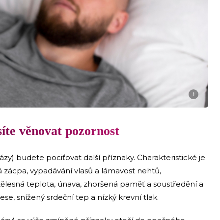
i
íte věnovat pozornost
ázy) budete pociťovat další příznaky. Charakteristické je
tá zácpa, vypadávání vlasů a lámavost nehtů,
 tělesná teplota, únava, zhoršená paměť a soustředění a
ese, snížený srdeční tep a nízký krevní tlak.