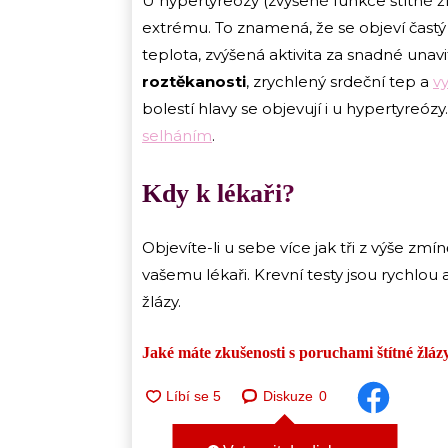
U hypertyreózy (zvýšené funkce štítné 
extrému. To znamená, že se objeví častý 
teplota, zvýšená aktivita za snadné unavi
roztěkanosti
, zrychlený srdeční tep a
vy
bolestí hlavy se objevují i u hypertyreózy
selháním
.
Kdy k lékaři?
Objevíte-li u sebe více jak tři z výše zm
vašemu lékaři. Krevní testy jsou rychlou a
žlázy.
Jaké máte zkušenosti s poruchami štítné žláz
Diskuze
0