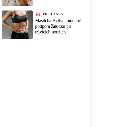
PR ČLÁNKY
Masticha Active: moderní
podpora žaludku při
trávicích potížích