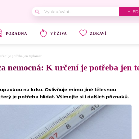
PORADNA
VÝŽIVA
ZDRAVÍ
 určení je potřeba jen teploměr
žláza nemocná: K určení je potřeba jen 
hrupavkou na krku. Ovlivňuje mimo jiné tělesnou
terý je potřeba hlídat. Všímejte si i dalších příznaků.