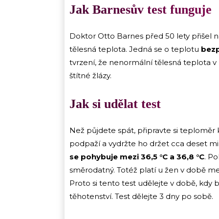
Jak Barnesův test funguje
Doktor Otto Barnes před 50 lety přišel 
tělesná teplota. Jedná se o teplotu
bezp
tvrzení, že nenormální tělesná teplota 
štítné žlázy.
Jak si udělat test
Než půjdete spát, připravte si teploměr 
podpaží a vydržte ho držet cca deset min
se pohybuje mezi 36,5 °C a 36,8 °C
. P
směrodatný. Totéž platí u žen v době me
Proto si tento test udělejte v době, kd
těhotenství. Test dělejte 3 dny po sobě.