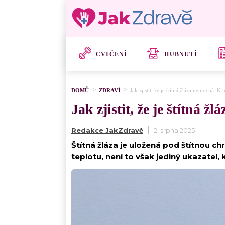
CVIČENÍ
HUBNUTÍ
DOMŮ
ZDRAVÍ
Jak zjistit, že je štítná žláza nemocná: K
Jak zjistit, že je štítná 
Redakce JakZdravě
2. srpna 2025
Štítná žláza je uložená pod štítnou c
teplotu, není to však jediný ukazatel, k