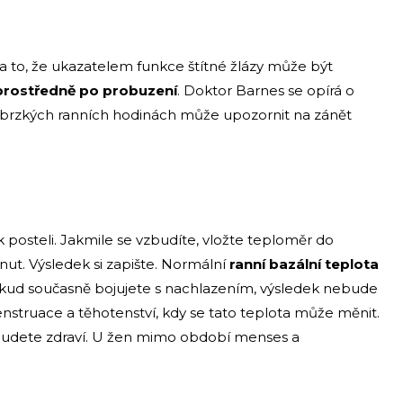
na to, že ukazatelem funkce štítné žlázy může být
rostředně po probuzení
. Doktor Barnes se opírá o
v brzkých ranních hodinách může upozornit na zánět
k posteli. Jakmile se vzbudíte, vložte teploměr do
ut. Výsledek si zapište. Normální
ranní bazální teplota
okud současně bojujete s nachlazením, výsledek nebude
nstruace a těhotenství, kdy se tato teplota může měnit.
y budete zdraví. U žen mimo období menses a