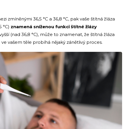
zi zmíněnými 36,5 °C a 36,8 °C, pak vaše štítná žláza
5 °C)
znamená sníženou funkci štítné žlázy
vyšší (nad 36,8 °C), může to znamenat, že štítná žláza
o ve vašem těle probíhá nějaký zánětlivý proces.