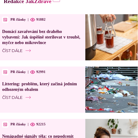
Redakce JakZdravě
PR články
|
91882
Domácí zavařování bez drahého
vybavení: Jak úspěšně sterilovat v troubě,
myčce nebo mikrovlnce
ČÍST DÁLE
PR články
|
92991
Littering: problém, který začíná jedním
odhozeným obalem
ČÍST DÁLE
PR články
|
92215
Nenápadné signály těla: co nepodcenit