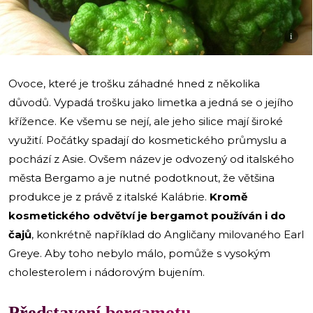
i
Ovoce, které je trošku záhadné hned z několika
důvodů. Vypadá trošku jako limetka a jedná se o jejího
křížence. Ke všemu se nejí, ale jeho silice mají široké
využití. Počátky spadají do kosmetického průmyslu a
pochází z Asie. Ovšem název je odvozený od italského
města Bergamo a je nutné podotknout, že většina
produkce je z právě z italské Kalábrie.
Kromě
kosmetického odvětví je bergamot používán i do
čajů
, konkrétně například do Angličany milovaného Earl
Greye. Aby toho nebylo málo, pomůže s vysokým
cholesterolem i nádorovým bujením.
Představení bergamotu