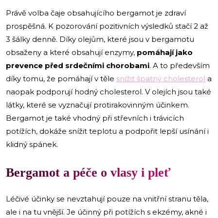
Právě volba čaje obsahujícího bergamot je zdraví
prospěšná. K pozorování pozitivních výsledků stačí 2 až
3 šálky denně. Díky olejům, které jsou v bergamotu
obsaženy a které obsahují enzymy,
pomáhají jako
prevence před srdečními chorobami
. A to především
díky tomu, že pomáhají v těle
snížit špatný cholesterol
a
naopak podporují hodný cholesterol. V olejích jsou také
látky, které se vyznačují protirakovinným účinkem.
Bergamot je také vhodný při střevních i trávicích
potížích, dokáže snížit teplotu a podpořit lepší usínání i
klidný spánek.
Bergamot a péče o vlasy i pleť
Léčivé účinky se nevztahují pouze na vnitřní stranu těla,
ale i na tu vnější. Je účinný při potížích s ekzémy, akné i