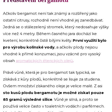
Ačkoliv bergamot není tak známý a rozšířený jako
ostatní citrusy, rozhodně není vhodné jej zanedbávat.
Jedná se o stálezelený stromek, který nedosahuje výšky
více než 4 metry. Během časného jara dochází ke
kvetení, konkrétně čistě bílými květy.
První využití bylo
pro výrobu kolínské vody
, a ačkoliv plody nejsou
vhodné k přímé konzumaci, jsou vzácné pro vysoký
obsah
aromatických éterických olejů
.
Právě vůně, která je pro bergamot tak typická, se
získává z kůry plodů, konkrétně se lisuje za studena.
Ovšem množství získaného oleje je velice malé. Z asi
sto kusů plodu bergamotu je možné získat pouze
85 gramů výsledné silice
. Vůně je silná, a proto se
používá velice často v toaletních vodách i parfémech.