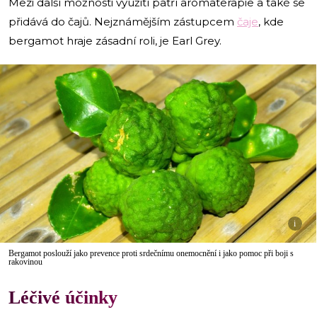
Mezi další možnosti využití patří aromaterapie a také se
přidává do čajů. Nejznámějším zástupcem
čaje
, kde
bergamot hraje zásadní roli, je Earl Grey.
i
Bergamot poslouží jako prevence proti srdečnímu onemocnění i jako pomoc při boji s
rakovinou
Léčivé účinky