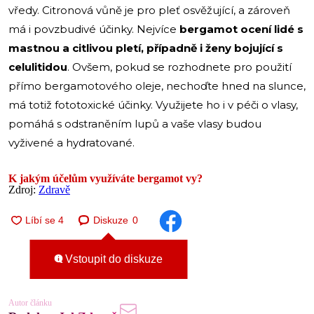
vředy. Citronová vůně je pro pleť osvěžující, a zároveň
má i povzbudivé účinky. Nejvíce
bergamot ocení lidé s
mastnou a citlivou pletí, případně i ženy bojující s
celulitidou
. Ovšem, pokud se rozhodnete pro použití
přímo bergamotového oleje, nechoďte hned na slunce,
má totiž fototoxické účinky. Využijete ho i v péči o vlasy,
pomáhá s odstraněním lupů a vaše vlasy budou
vyživené a hydratované.
K jakým účelům využíváte bergamot vy?
Zdroj:
Zdravě
Diskuze
0
Vstoupit do diskuze
Autor článku