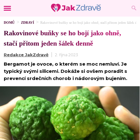
DOMŮ
ZDRAVÍ
Rakovinové buňky se ho bojí jako ohně, stačí přitom jeden šálek de
Rakovinové buňky se ho bojí jako ohně,
stačí přitom jeden šálek denně
Redakce JakZdravě
2. října 2023
Bergamot je ovoce, o kterém se moc nemluví. Je
typický svými silicemi. Dokáže si ovšem poradit s
prevencí srdečních chorob i nádorovým bujením.