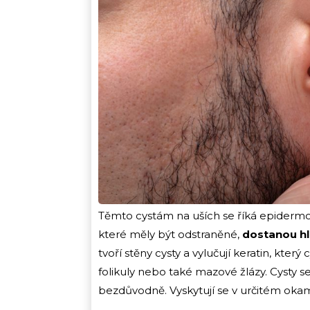
Těmto cystám na uších se říká epidermoi
které měly být odstraněné,
dostanou hl
tvoří stěny cysty a vylučují keratin, kte
folikuly nebo také mazové žlázy. Cysty se
bezdůvodně. Vyskytují se v určitém ok