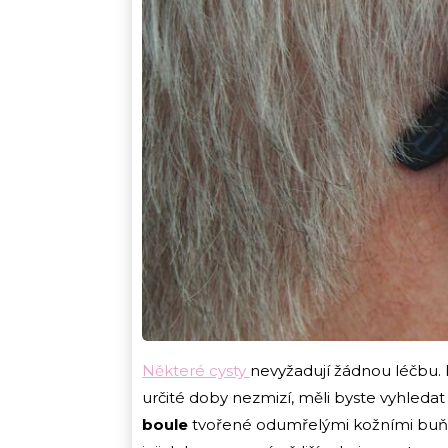
Některé cysty
nevyžadují žádnou léčbu. 
určité doby nezmizí, měli byste vyhled
boule
tvořené odumřelými kožními buňka