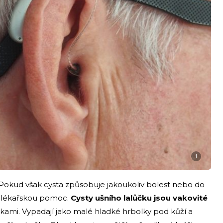
i
Pokud však cysta způsobuje jakoukoliv bolest nebo do
at lékařskou pomoc.
Cysty ušního lalůčku jsou vakovité
mi. Vypadají jako malé hladké hrbolky pod kůží a