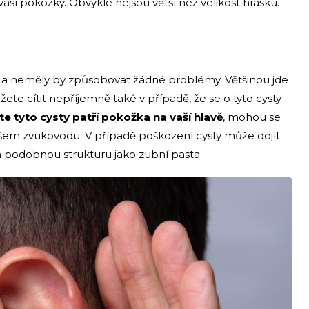
vaší pokožky. Obvykle nejsou větší než velikost hrášku.
ní a neměly by způsobovat žádné problémy. Většinou jde
te cítit nepříjemně také v případě, že se o tyto cysty
te tyto cysty patří pokožka na vaší hlavě
, mohou se
ašem zvukovodu. V případě poškození cysty může dojít
 Má podobnou strukturu jako zubní pasta.