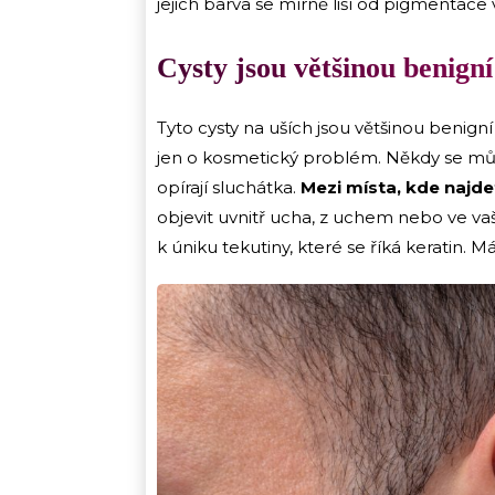
jejich barva se mírně liší od pigmentace 
Cysty jsou většinou benigní
Tyto cysty na uších jsou většinou benig
jen o kosmetický problém. Někdy se může
opírají sluchátka.
Mezi místa, kde najde
objevit uvnitř ucha, z uchem nebo ve v
k úniku tekutiny, které se říká keratin.