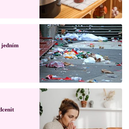
á jedním
dcenit