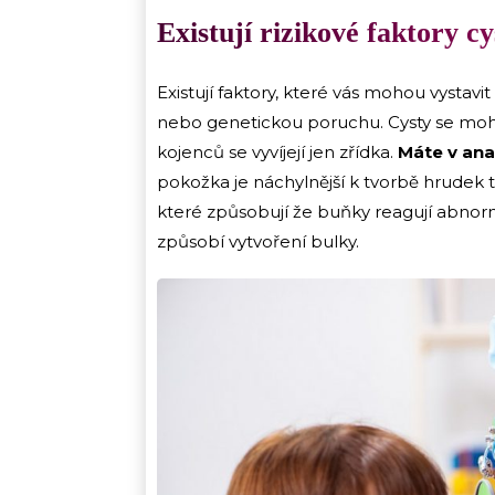
Existují rizikové faktory cy
Existují faktory, které vás mohou vystavi
nebo genetickou poruchu. Cysty se moho
kojenců se vyvíjejí jen zřídka.
Máte v an
pokožka je náchylnější k tvorbě hrudek 
které způsobují že buňky reagují abnor
způsobí vytvoření bulky.