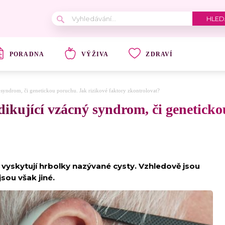
PORADNA
VÝŽIVA
ZDRAVÍ
 syndrom, či genetickou poruchu. Jak rizikové faktory zkontrolovat?
dikující vzácný syndrom, či geneticko
 vyskytují hrbolky nazývané cysty. Vzhledově jsou
sou však jiné.