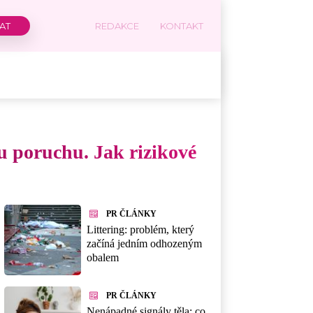
REDAKCE
KONTAKT
u poruchu. Jak rizikové
PR ČLÁNKY
Littering: problém, který
začíná jedním odhozeným
obalem
PR ČLÁNKY
Nenápadné signály těla: co