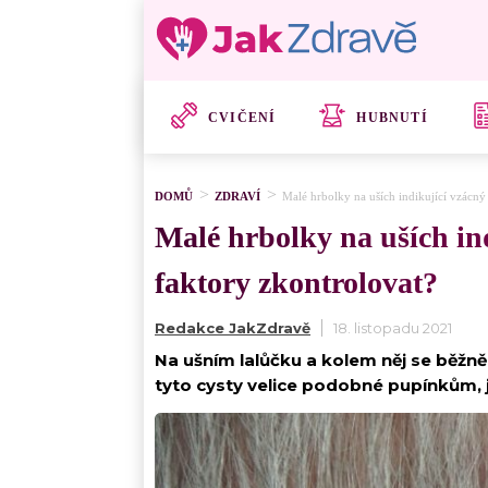
CVIČENÍ
HUBNUTÍ
DOMŮ
ZDRAVÍ
Malé hrbolky na uších indikující vzácný
Malé hrbolky na uších in
faktory zkontrolovat?
Redakce JakZdravě
18. listopadu 2021
Na ušním lalůčku a kolem něj se běžně
tyto cysty velice podobné pupínkům, j