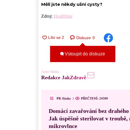
Měli jste někdy ušní cysty?
Zdroj:
Healthline
Diskuze
0
Vstoupit do diskuze
Autor článku
Redakce JakZdravě
PR články
|
PŘEČTENÍ:
24509
Domácí zavařování bez drahého
Jak úspěšně sterilovat v troubě
mikrovlnce