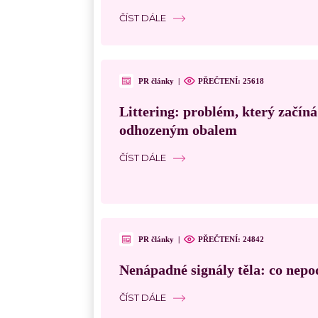
ČÍST DÁLE
PR články
|
PŘEČTENÍ:
25618
Littering: problém, který začín
odhozeným obalem
ČÍST DÁLE
PR články
|
PŘEČTENÍ:
24842
Nenápadné signály těla: co nepo
ČÍST DÁLE