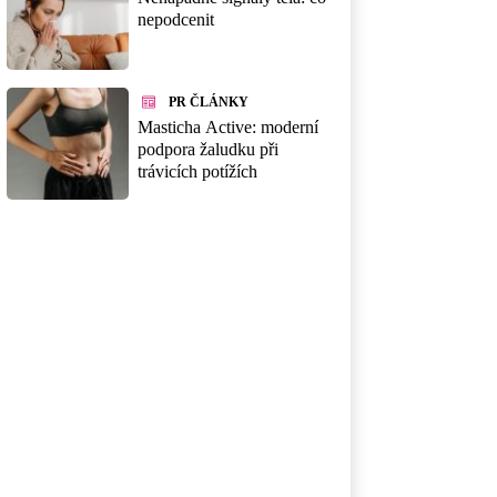
nepodcenit
PR ČLÁNKY
Masticha Active: moderní
podpora žaludku při
trávicích potížích