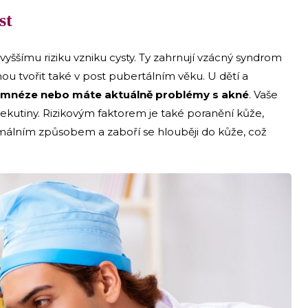
st
t vyššímu riziku vzniku cysty. Ty zahrnují vzácný syndrom
u tvořit také v post pubertálním věku. U dětí a
amnéze nebo máte aktuálně problémy s akné
. Vaše
tekutiny. Rizikovým faktorem je také poranění kůže,
málním způsobem a zaboří se hlouběji do kůže, což