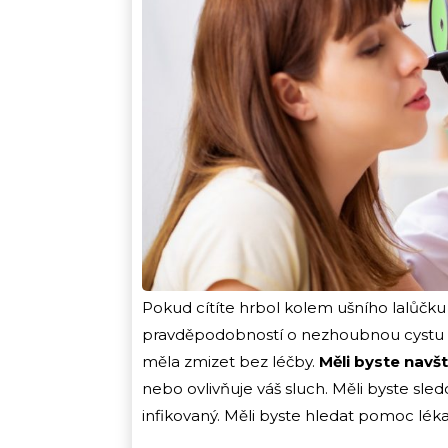
Pokud cítíte hrbol kolem ušního lalůčku 
pravděpodobností o nezhoubnou cystu a b
měla zmizet bez léčby.
Měli byste navšt
nebo ovlivňuje váš sluch. Měli byste sl
infikovaný. Měli byste hledat pomoc lék