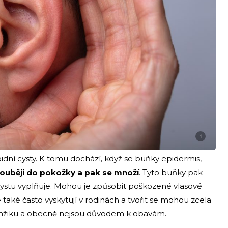
i
dní cysty. K tomu dochází, když se buňky epidermis,
ouběji do pokožky a pak se množí
. Tyto buňky pak
rý cystu vyplňuje. Mohou je způsobit poškozené vlasové
 také často vyskytují v rodinách a tvořit se mohou zcela
amžiku a obecně nejsou důvodem k obavám.