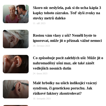
Skoro nic neslyšela, pak si do ucha kápla 3
kapky tohoto zázraku. Teď slyší zvuky na
stovky metrů daleko
11. září 2023
Rostou vám vlasy z uší? Neměli byste to
ignorovat, může jít o příznak vážné nemoci
20. července 2023
Co způsobuje pocit zalehlých uší: Může jít o
nahromaděný ušní maz, ale také zánět
vedlejších nosních dutin
24. února 2023
Malé hrbolky na uších indikující vzácný
syndrom, či genetickou poruchu. Jak
rizikové faktory zkontrolovat?
18. listopadu 2021