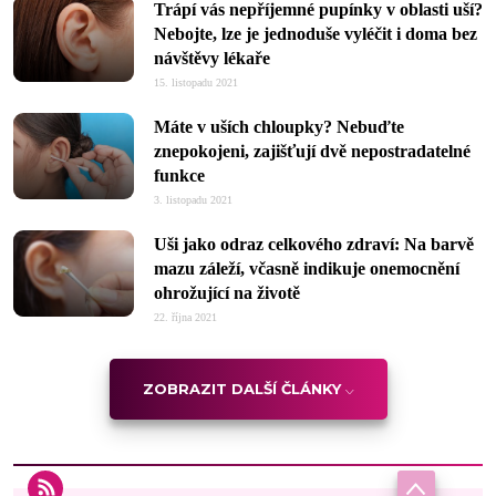
Trápí vás nepříjemné pupínky v oblasti uší?
Nebojte, lze je jednoduše vyléčit i doma bez
návštěvy lékaře
15. listopadu 2021
Máte v uších chloupky? Nebuďte
znepokojeni, zajišťují dvě nepostradatelné
funkce
3. listopadu 2021
Uši jako odraz celkového zdraví: Na barvě
mazu záleží, včasně indikuje onemocnění
ohrožující na životě
22. října 2021
ZOBRAZIT DALŠÍ ČLÁNKY