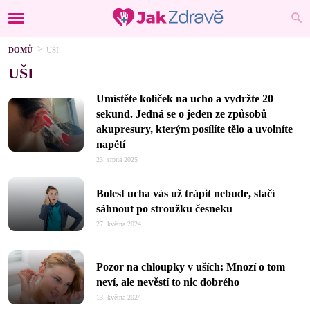
DOMŮ
UŠI
UŠI
Umístěte kolíček na ucho a vydržte 20
sekund. Jedná se o jeden ze způsobů
akupresury, kterým posílíte tělo a uvolníte
napětí
23. srpna 2025
Bolest ucha vás už trápit nebude, stačí
sáhnout po stroužku česneku
27. května 2024
Pozor na chloupky v uších: Mnozí o tom
neví, ale nevěstí to nic dobrého
13. května 2024