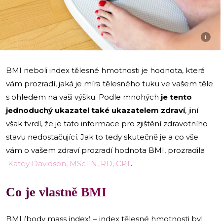
i
BMI neboli index tělesné hmotnosti je hodnota, která
vám prozradí, jaká je míra tělesného tuku ve vašem těle
s ohledem na vaši výšku. Podle mnohých
je tento
jednoduchý ukazatel také ukazatelem zdraví
, jiní
však tvrdí, že je tato informace pro zjištění zdravotního
stavu nedostačující. Jak to tedy skutečně je a co vše
vám o vašem zdraví prozradí hodnota BMI, prozradila
Katey Davidson, MScFN, RD, CPT
.
Co je vlastně BMI
BMI (body mass index) – index tělesné hmotnosti byl