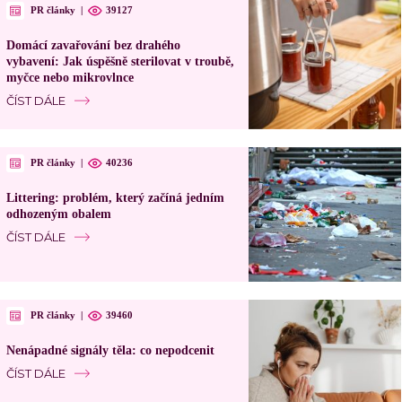
PR články
|
39127
Domácí zavařování bez drahého
vybavení: Jak úspěšně sterilovat v troubě,
myčce nebo mikrovlnce
ČÍST DÁLE
PR články
|
40236
Littering: problém, který začíná jedním
odhozeným obalem
ČÍST DÁLE
PR články
|
39460
Nenápadné signály těla: co nepodcenit
ČÍST DÁLE