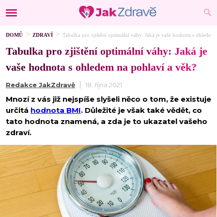
DOMŮ
ZDRAVÍ
Tabulka pro zjištění optimální váhy: Jaká je vaše hodnota s ohledem
Tabulka pro zjištění optimální váhy: Jaká je
vaše hodnota s ohledem na pohlaví a věk?
Redakce JakZdravě
18. října 2021
Mnozí z vás již nejspíše slyšeli něco o tom, že existuje
určitá
hodnota BMI
. Důležité je však také vědět, co
tato hodnota znamená, a zda je to ukazatel vašeho
zdraví.