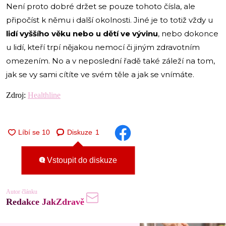
Není proto dobré držet se pouze tohoto čísla, ale
připočíst k němu i další okolnosti. Jiné je to totiž vždy u
lidí vyššího věku nebo u dětí ve vývinu
, nebo dokonce
u lidí, kteří trpí nějakou nemocí či jiným zdravotním
omezením. No a v neposlední řadě také záleží na tom,
jak se vy sami cítíte ve svém těle a jak se vnímáte.
Zdroj:
Healthline
Diskuze
1
Vstoupit do diskuze
Autor článku
Redakce JakZdravě