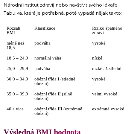
Národní institut zdraví) nebo navštívit svého lékaře.
Tabulka, která je potřebná, poté vypadá nějak takto:
Rozsah
Klasifikace
Riziko špatného
BMI
zdraví
méně než
podváha
vysoké
18,5
18,5 – 24,9
normální váha
nízké
25,0 – 29,9
nadváha
nízké až střední
30,0 – 34,9
obézní třída I (středně
vysoké
obézní)
35,0 – 39,9
obézní třída II (silně
velmi vysoké
obézní)
40 a více
obézní třída III (extrémně
extrémně vysoké
obézní)
Výsledná BMI hodnota