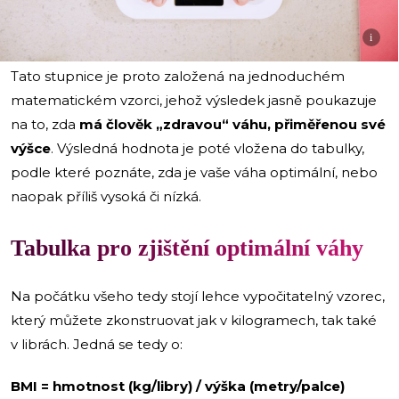
i
Tato stupnice je proto založená na jednoduchém
matematickém vzorci, jehož výsledek jasně poukazuje
na to, zda
má člověk „zdravou“ váhu, přiměřenou své
výšce
. Výsledná hodnota je poté vložena do tabulky,
podle které poznáte, zda je vaše váha optimální, nebo
naopak příliš vysoká či nízká.
Tabulka pro zjištění optimální váhy
Na počátku všeho tedy stojí lehce vypočitatelný vzorec,
který můžete zkonstruovat jak v kilogramech, tak také
v librách. Jedná se tedy o:
BMI = hmotnost (kg/libry) / výška (metry/palce)