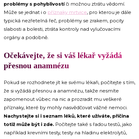
problémy s pohyblivostí
či možnou ztrátu vědomí.
Může se jednat i o
příznaky mrtvice
, pro kterou je dále
typická nezřetelná řeč, problémy se zrakem, pocity
slabosti a bolesti, ztráta kontroly nad vylučovacími
orgány a podobně.
Očekávejte, že si váš lékař vyžádá
přesnou anamnézu
Pokud se rozhodnete jít ke svému lékaři, počítejte s tím,
že si vyžádá přesnou a anamnézu, takže nesmíte
zapomenout vůbec na nic a prozradit mu veškeré
příznaky, které by mohly nasvědčovat vážné nemoci.
Nachystejte si i seznam léků, které užíváte, příčina
totiž může být i zde.
Počítejte také s řadou testů, jako
například krevními testy, testy na hladinu elektrolytů,