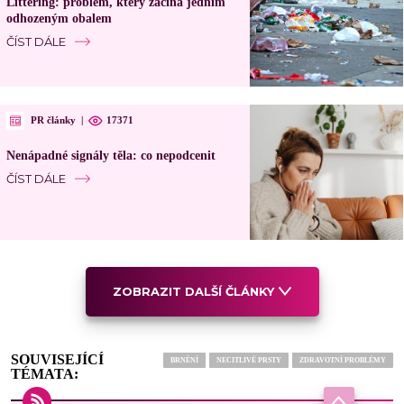
Littering: problém, který začíná jedním
odhozeným obalem
ČÍST DÁLE
PR články
|
17371
Nenápadné signály těla: co nepodcenit
ČÍST DÁLE
ZOBRAZIT DALŠÍ ČLÁNKY
SOUVISEJÍCÍ
BRNĚNÍ
NECITLIVÉ PRSTY
ZDRAVOTNÍ PROBLÉMY
TÉMATA: