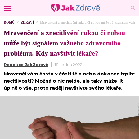
DOMŮ
ZDRAVÍ
Mravenčení a znecitlivění rukou či nohou může být signálem vážnéh
Mravenčení a znecitlivění rukou či nohou
může být signálem vážného zdravotního
problému. Kdy navštívit lékaře?
Redakce JakZdravě
18. ledna 2022
Mravenčí vám často v části těla nebo dokonce trpíte
necitlivostí? Možná o nic nejde, ale taky může jít
úplně o vše, proto raději navštivte svého lékaře.