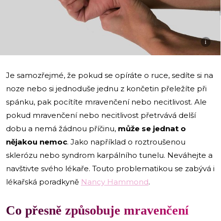
i
Je samozřejmé, že pokud se opíráte o ruce, sedíte si na
noze nebo si jednoduše jednu z končetin přeležíte při
spánku, pak pocítíte mravenčení nebo necitlivost. Ale
pokud mravenčení nebo necitlivost přetrvává delší
dobu a nemá žádnou příčinu,
může se jednat o
nějakou nemoc
. Jako například o roztroušenou
sklerózu nebo syndrom karpálního tunelu. Neváhejte a
navštivte svého lékaře. Touto problematikou se zabývá i
lékařská poradkyně
Nancy Hammond
.
Co přesně způsobuje mravenčení