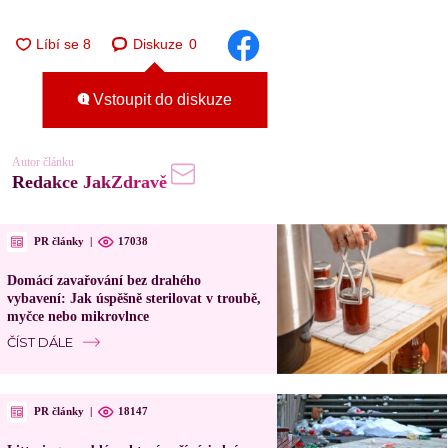
Diskuze
0
Vstoupit do diskuze
Autor článku
Redakce JakZdravě
PR články
|
17038
Domácí zavařování bez drahého
vybavení: Jak úspěšně sterilovat v troubě,
myčce nebo mikrovlnce
ČÍST DÁLE
PR články
|
18147