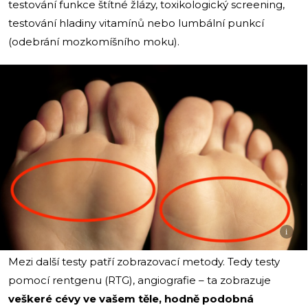
testování funkce štítné žlázy, toxikologický screening,
testování hladiny vitamínů nebo lumbální punkcí
(odebrání mozkomíšního moku).
i
Mezi další testy patří zobrazovací metody. Tedy testy
pomocí rentgenu (RTG), angiografie – ta zobrazuje
veškeré cévy ve vašem těle, hodně podobná