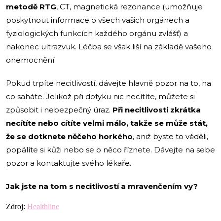
metodě RTG
, CT, magnetická rezonance (umožňuje
poskytnout informace o všech vašich orgánech a
fyziologických funkcích každého orgánu zvlášť) a
nakonec ultrazvuk. Léčba se však liší na základě vašeho
onemocnění.
Pokud trpíte necitlivostí, dávejte hlavně pozor na to, na
co saháte. Jelikož při dotyku nic necítíte, můžete si
způsobit i nebezpečný úraz.
Při necitlivosti zkrátka
necítíte nebo cítíte velmi málo, takže se může stát,
že se dotknete něčeho horkého
, aniž byste to věděli,
popálíte si kůži nebo se o něco říznete. Dávejte na sebe
pozor a kontaktujte svého lékaře.
Jak jste na tom s necitlivostí a mravenčením vy?
Zdroj:
Healthline