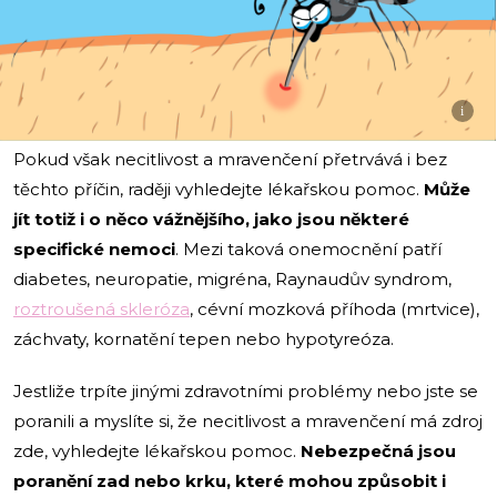
i
Pokud však necitlivost a mravenčení přetrvává i bez
těchto příčin, raději vyhledejte lékařskou pomoc.
Může
jít totiž i o něco vážnějšího, jako jsou některé
specifické nemoci
. Mezi taková onemocnění patří
diabetes, neuropatie, migréna, Raynaudův syndrom,
roztroušená skleróza
, cévní mozková příhoda (mrtvice),
záchvaty, kornatění tepen nebo hypotyreóza.
Jestliže trpíte jinými zdravotními problémy nebo jste se
poranili a myslíte si, že necitlivost a mravenčení má zdroj
zde, vyhledejte lékařskou pomoc.
Nebezpečná jsou
poranění zad nebo krku, které mohou způsobit i