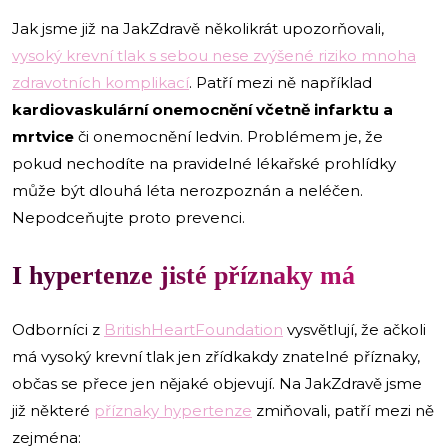
Jak jsme již na JakZdravě několikrát upozorňovali,
vysoký krevní tlak s sebou nese zvýšené riziko mnoha
zdravotních komplikací
. Patří mezi ně například
kardiovaskulární onemocnění včetně infarktu a
mrtvice
či onemocnění ledvin. Problémem je, že
pokud nechodíte na pravidelné lékařské prohlídky
může být dlouhá léta nerozpoznán a neléčen.
Nepodceňujte proto prevenci.
I hypertenze jisté příznaky má
Odborníci z
BritishHeartFoundation
vysvětlují, že ačkoli
má vysoký krevní tlak jen zřídkakdy znatelné příznaky,
občas se přece jen nějaké objevují. Na JakZdravě jsme
již některé
příznaky hypertenze
zmiňovali, patří mezi ně
zejména: