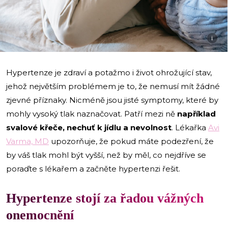
i
Hypertenze je zdraví a potažmo i život ohrožující stav,
jehož největším problémem je to, že nemusí mít žádné
zjevné příznaky. Nicméně jsou jisté symptomy, které by
mohly vysoký tlak naznačovat. Patří mezi ně
například
svalové křeče, nechuť k jídlu a nevolnost
. Lékařka
Avi
Varma, MD
upozorňuje, že pokud máte podezření, že
by váš tlak mohl být vyšší, než by měl, co nejdříve se
poraďte s lékařem a začněte hypertenzi řešit.
Hypertenze stojí za řadou vážných
onemocnění