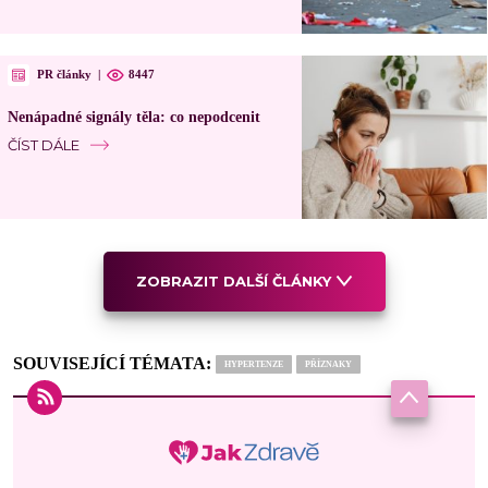
PR články
|
8447
Nenápadné signály těla: co nepodcenit
ČÍST DÁLE
ZOBRAZIT DALŠÍ ČLÁNKY
SOUVISEJÍCÍ TÉMATA:
HYPERTENZE
PŘÍZNAKY