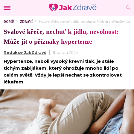
DOMŮ
ZDRAVÍ
Svalové křeče, nechuť k jídlu, nevolnost: Může jít o příznaky hyper
Svalové křeče, nechuť k jídlu, nevolnost:
Může jít o příznaky hypertenze
Redakce JakZdravě
11. února 2024
Hypertenze, neboli vysoký krevní tlak, je stále
tichým zabijákem, který ohrožuje mnoho lidí po
celém světě. Vždy je lepší nechat se zkontrolovat
lékařem.