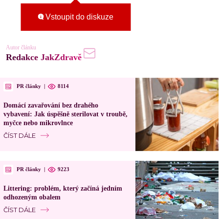
Vstoupit do diskuze
Autor článku
Redakce JakZdravě
PR články
|
8114
Domácí zavařování bez drahého
vybavení: Jak úspěšně sterilovat v troubě,
myčce nebo mikrovlnce
ČÍST DÁLE
PR články
|
9223
Littering: problém, který začíná jedním
odhozeným obalem
ČÍST DÁLE