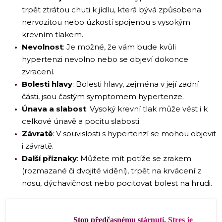
trpět ztrátou chuti k jídlu, která bývá způsobena
nervozitou nebo úzkostí spojenou s vysokým
krevním tlakem.
Nevolnost
: Je možné, že vám bude kvůli
hypertenzi nevolno nebo se objeví dokonce
zvracení.
Bolesti hlavy
: Bolesti hlavy, zejména v její zadní
části, jsou častým symptomem hypertenze.
Únava a slabost
: Vysoký krevní tlak může vést i k
celkové únavě a pocitu slabosti.
Závratě
: V souvislosti s hypertenzí se mohou objevit
i závratě.
Další příznaky
: Můžete mít potíže se zrakem
(rozmazané či dvojité vidění), trpět na krvácení z
nosu, dýchavičnost nebo pociťovat bolest na hrudi.
Stop předčasnému stárnutí. Stres je