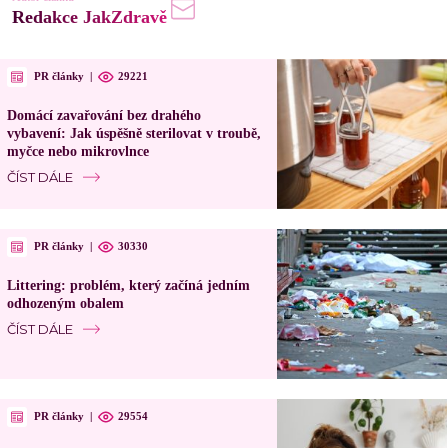
Redakce JakZdravě
PR články
|
29221
Domácí zavařování bez drahého
vybavení: Jak úspěšně sterilovat v troubě,
myčce nebo mikrovlnce
ČÍST DÁLE
PR články
|
30330
Littering: problém, který začíná jedním
odhozeným obalem
ČÍST DÁLE
PR články
|
29554