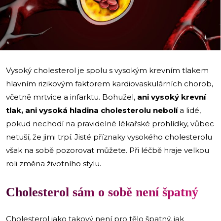
i
Vysoký cholesterol je spolu s vysokým krevním tlakem
hlavním rizikovým faktorem kardiovaskulárních chorob,
včetně mrtvice a infarktu. Bohužel,
ani vysoký krevní
tlak, ani vysoká hladina cholesterolu nebolí
a lidé,
pokud nechodí na pravidelné lékařské prohlídky, vůbec
netuší, že jimi trpí. Jisté příznaky vysokého cholesterolu
však na sobě pozorovat můžete. Při léčbě hraje velkou
roli změna životního stylu.
Cholesterol sám o sobě není špatný
Cholesterol jako takový není pro tělo špatný, jak