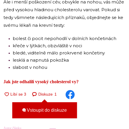
Ale i menší poškození cév, obvykle na nohou, vás může
před vysokou hladinou cholesterolu varovat. Pokud si
tedy všimnete následujících příznaků, objednejte se ke
svému lékaři na krevní testy:
bolest či pocit nepohodlí v dolních končetinách
křeče v lýtkách, obzvláště v noci
bledé, viditelně málo prokrvené končetiny
lesklá a napnutá pokožka
slabost v nohou
Jak jste odhalili vysoký cholesterol vy?
Diskuze
1
Vstoupit do diskuze
Autor článku