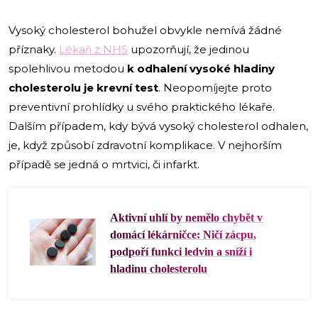
Vysoký cholesterol bohužel obvykle nemívá žádné
příznaky.
Lékaři z NHS
upozorňují, že jedinou
spolehlivou metodou
k odhalení vysoké hladiny
cholesterolu je krevní test
. Neopomíjejte proto
preventivní prohlídky u svého praktického lékaře.
Dalším případem, kdy bývá vysoký cholesterol odhalen,
je, když způsobí zdravotní komplikace. V nejhorším
případě se jedná o mrtvici, či infarkt.
Aktivní uhlí by nemělo chybět v
domácí lékárničce: Ničí zácpu,
podpoří funkci ledvin a sníží i
hladinu cholesterolu