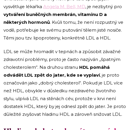
vysvětluje lékařka
Angela M. Bell, MD
, je nezbytný pro
vytváření buněčných membrán, vitaminu D a
některých hormonů
. Kvůli tomu, že není rozpustný ve
vodě, potřebuje ke svému putování tělem jisté nosiče.
Těmi jsou tzv. lipoproteiny, konkrétně LDL a HDL.
LDL se může hromadit v tepnách a způsobit závažné
zdravotní problémy, proto je často nazýván „špatným
cholesterolem“. Na druhou stranu
HDL pomáhá
odvádět LDL zpět do jater, kde se vyplaví
, je proto
označován jako „dobrý cholesterol“. Pokud je LDL více
než HDL, obvykle v důsledku nezdravého životního
stylu, ulpívá LDL na stěnách cév, protože v krvi není
dostatek HDL, který by jej odnesl zpět do jater. Je proto
důležité zvyšovat hladinu HDL a zároveň snižovat LDL.