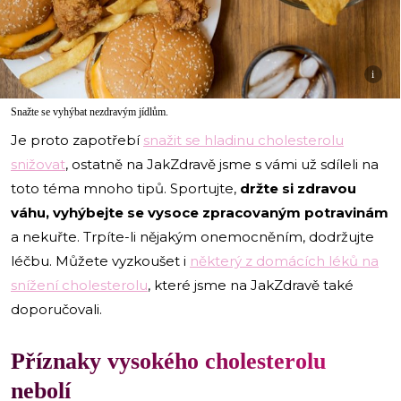
i
Snažte se vyhýbat nezdravým jídlům.
Je proto zapotřebí
snažit se hladinu cholesterolu
snižovat
, ostatně na JakZdravě jsme s vámi už sdíleli na
toto téma mnoho tipů. Sportujte,
držte si zdravou
váhu, vyhýbejte se vysoce zpracovaným potravinám
a nekuřte. Trpíte-li nějakým onemocněním, dodržujte
léčbu. Můžete vyzkoušet i
některý z domácích léků na
snížení cholesterolu
, které jsme na JakZdravě také
doporučovali.
Příznaky vysokého cholesterolu
nebolí