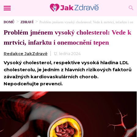
DOMŮ
ZDRAVÍ
Problém jménem vysoký cholesterol: Vede k mrtvici, infarktu i one
Problém jménem vysoký cholesterol: Vede k
mrtvici, infarktu i onemocnění tepen
Redakce JakZdravě
12. ledna 2024
Vysoký cholesterol, respektive vysoká hladina LDL
cholesterolu, je jedním z hlavních rizikových faktorů
závažných kardiovaskulárních chorob.
Nepodceňujte prevenci.