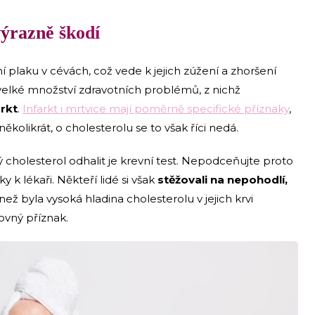
výrazně škodí
plaku v cévách, což vede k jejich zúžení a zhoršení
velké množství zdravotních problémů, z nichž
arkt
.
Infarkt i mrtvice mají poměrně specifické příznaky
,
několikrát, o cholesterolu se to však říci nedá.
 cholesterol odhalit je krevní test. Nepodceňujte proto
 k lékaři. Někteří lidé si však
stěžovali na nepohodlí,
než byla vysoká hladina cholesterolu v jejich krvi
ovný příznak.