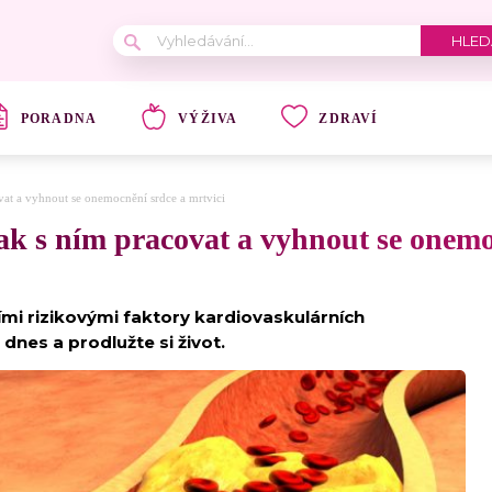
PORADNA
VÝŽIVA
ZDRAVÍ
vat a vyhnout se onemocnění srdce a mrtvici
jak s ním pracovat a vyhnout se onemo
šími rizikovými faktory kardiovaskulárních
dnes a prodlužte si život.