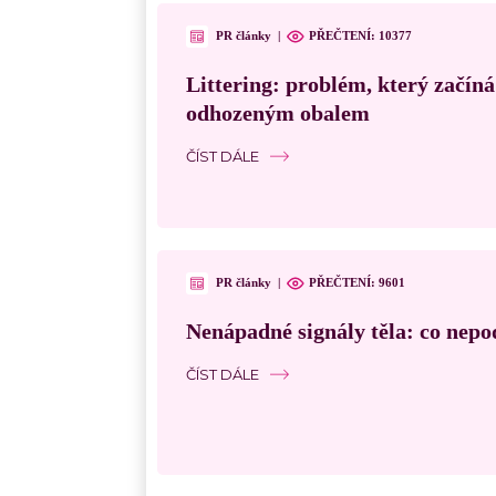
PR články
|
PŘEČTENÍ:
10377
Littering: problém, který začín
odhozeným obalem
ČÍST DÁLE
PR články
|
PŘEČTENÍ:
9601
Nenápadné signály těla: co nepo
ČÍST DÁLE