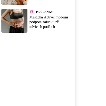
PR ČLÁNKY
Masticha Active: moderní
podpora žaludku při
trávicích potížích