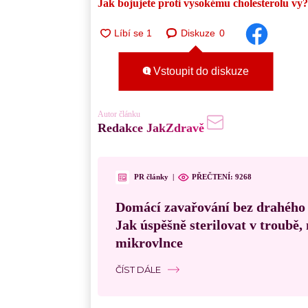
Jak bojujete proti vysokému cholesterolu vy?
Diskuze
0
Vstoupit do diskuze
Autor článku
Redakce JakZdravě
PR články
|
PŘEČTENÍ:
9268
Domácí zavařování bez drahého
Jak úspěšně sterilovat v troubě
mikrovlnce
ČÍST DÁLE