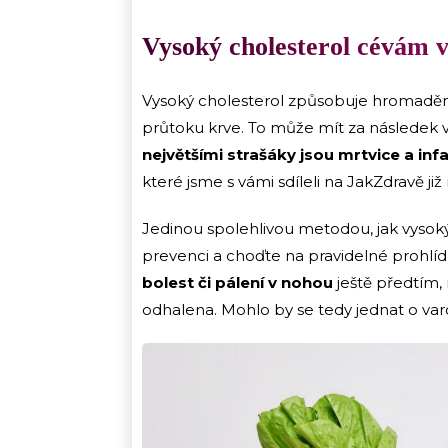
Vysoký cholesterol cévám 
Vysoký cholesterol způsobuje hromadění 
průtoku krve. To může mít za následek 
největšími strašáky jsou mrtvice a inf
které jsme s vámi sdíleli na JakZdravě již 
Jedinou spolehlivou metodou, jak vysoký
prevenci a choďte na pravidelné prohlídky
bolest či pálení v nohou
ještě předtím, 
odhalena. Mohlo by se tedy jednat o var