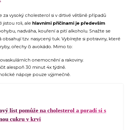
za vysoký cholesterol si v drtivé většině případů
jistou roli, ale
hlavními příčinami je především
pohybu, nadváha, kouření a pití alkoholu. Snažte se
obsahují tzv. nasycený tuk. Vybírejte si potraviny, které
 ryby, ořechy či avokádo. Mimo to:
rdiovaskulárních onemocnění a rakoviny.
vičit alespoň 30 minut 4x týdně.
oholické nápoje pouze výjimečně.
vý list pomůže na cholesterol a poradí si s
nou cukru v krvi