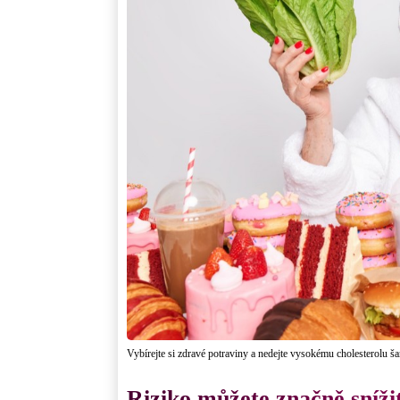
Vybírejte si zdravé potraviny a nedejte vysokému cholesterolu ša
Riziko můžete značně sníži