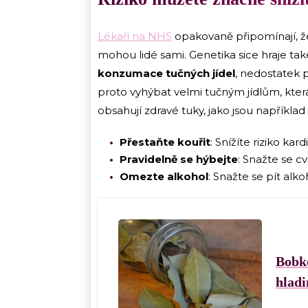
Lékaři na NHS
opakovaně připomínají, že 
mohou lidé sami. Genetika sice hraje také 
konzumace tučných jídel
, nedostatek 
proto vyhýbat velmi tučným jídlům, která 
obsahují zdravé tuky, jako jsou například
Přestaňte kouřit
: Snížíte riziko ka
Pravidelně se hýbejte
: Snažte se c
Omezte alkohol
: Snažte se pít alk
Bobko
hladi