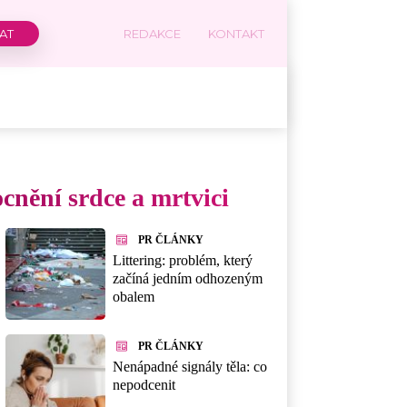
REDAKCE
KONTAKT
cnění srdce a mrtvici
PR ČLÁNKY
Littering: problém, který
začíná jedním odhozeným
obalem
PR ČLÁNKY
Nenápadné signály těla: co
nepodcenit