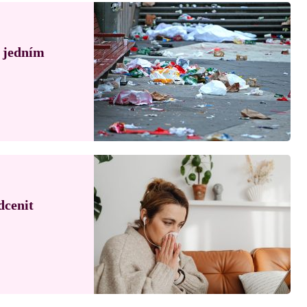
á jedním
dcenit