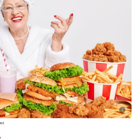
i
nci
t