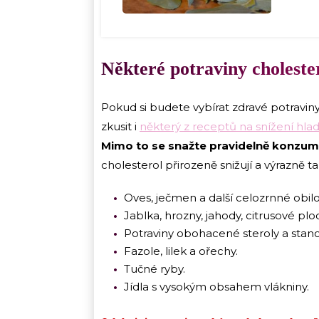
Některé potraviny cholester
Pokud si budete vybírat zdravé potravin
zkusit i
některý z receptů na snížení hlad
Mimo to se snažte pravidelně konzum
cholesterol přirozeně snižují a výrazně 
Oves, ječmen a další celozrnné obilo
Jablka, hrozny, jahody, citrusové plo
Potraviny obohacené steroly a stano
Fazole, lilek a ořechy.
Tučné ryby.
Jídla s vysokým obsahem vlákniny.