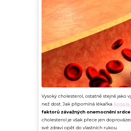
Vysoký cholesterol, ostatně stejně jako v
než dost. Jak připomíná lékařka
Angela 
faktorů závažných onemocnění srdc
cholesterol je však přece jen doprovázen
své zdraví opět do vlastních rukou.