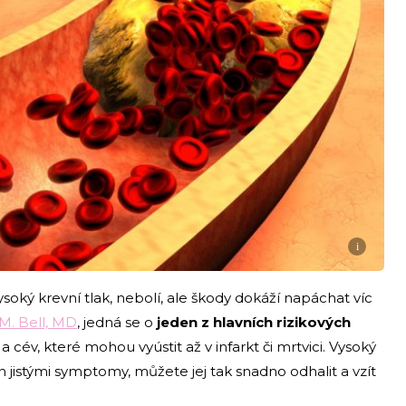
i
ysoký krevní tlak, nebolí, ale škody dokáží napáchat víc
M. Bell, MD
, jedná se o
jeden z hlavních rizikových
e
a cév, které mohou vyústit až v infarkt či mrtvici. Vysoký
 jistými symptomy, můžete jej tak snadno odhalit a vzít