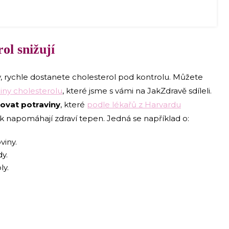
ol snižují
y, rychle dostanete cholesterol pod kontrolu. Můžete
iny cholesterolu
, které jsme s vámi na JakZdravě sdíleli.
ovat potraviny
, které
podle lékařů z Harvardu
tak napomáhají zdraví tepen. Jedná se například o:
viny.
dy.
ly.