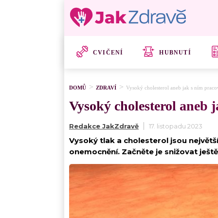
CVIČENÍ
HUBNUTÍ
DOMŮ
ZDRAVÍ
Vysoký cholesterol aneb jak s ním praco
Vysoký cholesterol aneb 
Redakce JakZdravě
17. listopadu 2023
Vysoký tlak a cholesterol jsou největ
onemocnění. Začněte je snižovat ještě 