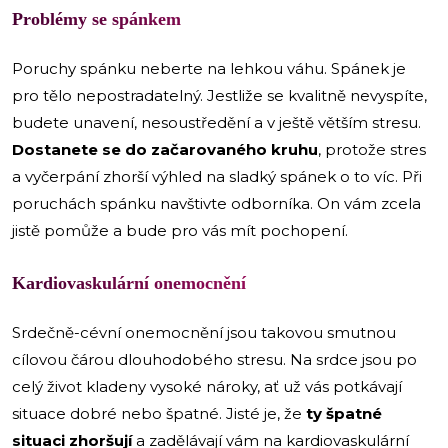
Problémy se spánkem
Poruchy spánku neberte na lehkou váhu. Spánek je
pro tělo nepostradatelný. Jestliže se kvalitně nevyspíte,
budete unavení, nesoustředění a v ještě větším stresu.
Dostanete se do začarovaného kruhu
, protože stres
a vyčerpání zhorší výhled na sladký spánek o to víc. Při
poruchách spánku navštivte odborníka. On vám zcela
jistě pomůže a bude pro vás mít pochopení.
Kardiovaskulární onemocnění
Srdečně-cévní onemocnění jsou takovou smutnou
cílovou čárou dlouhodobého stresu. Na srdce jsou po
celý život kladeny vysoké nároky, ať už vás potkávají
situace dobré nebo špatné. Jisté je, že
ty špatné
situaci zhoršují
a zadělávají vám na kardiovaskulární