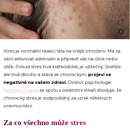
i
Stres je normální reakcí těla na vnější ohrožení. Má za
úkol aktivovat adrenalin a připravit vás na útok nebo
útěk. Pokud stres trvá krátkodobě, je užitečný. Jestliže
ale trvá dlouho a stává se chronickým,
projeví se
negativně na vašem zdraví.
Doktor psychologie
Timothy J. Legg
se spolu s ostatními lékaři shoduje, že
chronický stres je zodpovědný za vznik některých
onemocnění.
Za co všechno může stres