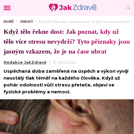
DOMŮ
ZDRAVÍ
Když tělo řekne dost: Jak poznat, kdy už tělo více stresu nevydrží? 
Když tělo řekne dost: Jak poznat, kdy už
tělo více stresu nevydrží? Tyto příznaky jsou
jasným vzkazem, že je na čase ubrat
Redakce JakZdravě
15. října 2022
Uspěchaná doba zaměřená na úspěch a výkon vyvíjí
neustálý tlak téměř na každého člověka. Když už
pohár odolnosti vůči stresu přeteče, objeví se
fyzické problémy a nemoci.