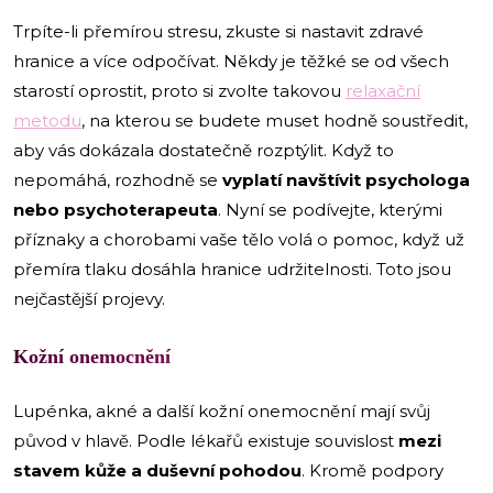
Trpíte-li přemírou stresu, zkuste si nastavit zdravé
hranice a více odpočívat. Někdy je těžké se od všech
starostí oprostit, proto si zvolte takovou
relaxační
metodu
, na kterou se budete muset hodně soustředit,
aby vás dokázala dostatečně rozptýlit. Když to
nepomáhá, rozhodně se
vyplatí navštívit psychologa
nebo psychoterapeuta
. Nyní se podívejte, kterými
příznaky a chorobami vaše tělo volá o pomoc, když už
přemíra tlaku dosáhla hranice udržitelnosti. Toto jsou
nejčastější projevy.
Kožní onemocnění
Lupénka, akné a další kožní onemocnění mají svůj
původ v hlavě. Podle lékařů existuje souvislost
mezi
stavem kůže a duševní pohodou
. Kromě podpory