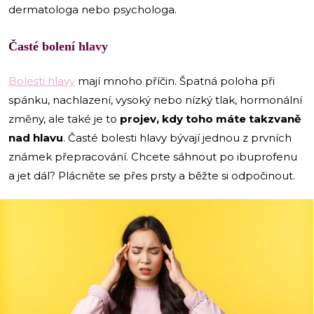
dermatologa nebo psychologa.
Časté bolení hlavy
Bolesti hlavy
mají mnoho příčin. Špatná poloha při
spánku, nachlazení, vysoký nebo nízký tlak, hormonální
změny, ale také je to
projev, kdy toho máte takzvaně
nad hlavu
. Časté bolesti hlavy bývají
jednou z prvních
známek přepracování. Chcete sáhnout po ibuprofenu
a jet dál? Plácněte se přes prsty a běžte si odpočinout.