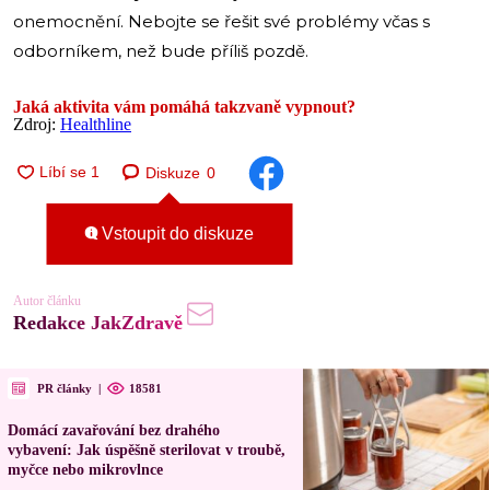
onemocnění. Nebojte se řešit své problémy včas s
odborníkem, než bude příliš pozdě.
Jaká aktivita vám pomáhá takzvaně vypnout?
Zdroj:
Healthline
Diskuze
0
Vstoupit do diskuze
Autor článku
Redakce JakZdravě
PR články
|
18581
Domácí zavařování bez drahého
vybavení: Jak úspěšně sterilovat v troubě,
myčce nebo mikrovlnce