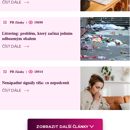
ČÍST DÁLE
PR články
|
19690
Littering: problém, který začíná jedním
odhozeným obalem
ČÍST DÁLE
PR články
|
18914
Nenápadné signály těla: co nepodcenit
ČÍST DÁLE
ZOBRAZIT DALŠÍ ČLÁNKY