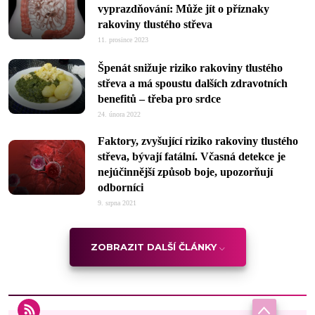
vyprazdňování: Může jít o příznaky
rakoviny tlustého střeva
11. prosince 2023
Špenát snižuje riziko rakoviny tlustého
střeva a má spoustu dalších zdravotních
benefitů –⁠ třeba pro srdce
24. února 2022
Faktory, zvyšující riziko rakoviny tlustého
střeva, bývají fatální. Včasná detekce je
nejúčinnější způsob boje, upozorňují
odborníci
9. srpna 2021
ZOBRAZIT DALŠÍ ČLÁNKY