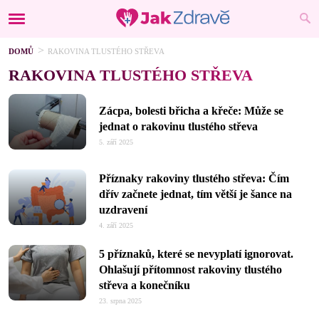
DOMŮ
RAKOVINA TLUSTÉHO STŘEVA
RAKOVINA TLUSTÉHO STŘEVA
Zácpa, bolesti břicha a křeče: Může se
jednat o rakovinu tlustého střeva
5. září 2025
Příznaky rakoviny tlustého střeva: Čím
dřív začnete jednat, tím větší je šance na
uzdravení
4. září 2025
5 příznaků, které se nevyplatí ignorovat.
Ohlašují přítomnost rakoviny tlustého
střeva a konečníku
23. srpna 2025