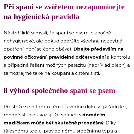
Při spaní se zvířetem nezapomínejte
na hygienická pravidla
Někteří lidé si myslí, že spaní se psem je značně
nehygienické, ale pokud dodržíte všechna nezbytná
opatření, není se čeho obávat.
Dbejte především na
povinné očkování, pravidelné odčervování
a kontrolu
a případné řešení možných parazitů (například blech) a
samozřejmě také na koupání a čištění srsti.
8 výhod společného spaní se psem
Přestože se o tomto tématu vedou diskuse již řadu let,
mnohé studie ukazují, že spánek s
domácím
mazlíčkem může být skutečně prospěšný
. Díky
tělesnému teplu, pravidelnému srdečnímu tepu a