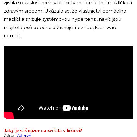
zjistila souvislost mezi vlastnictvím domácího mazlíčka a
zdravým srdcem. Ukázalo se, že vlastnictví domácího
mazlíčka snižuje systémovou hypertenzi, navíc jsou
majitelé psů obecně aktivnější než lidé, kteří zvíře
nemají.
Jaký je váš názor na zvířata v ložnici?
Zdroj:
Zdravě