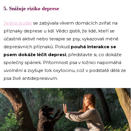
5. Snižuje riziko deprese
Jedna studie
se zabývala vlivem domácích zvířat na
příznaky deprese u lidí. Vědci zjistili, že lidé, kteří se
účastnili aktivit nebo terapie se psy, vykazovali méně
depresivních příznaků. Pokud
pouhá interakce se
psem dokáže léčit depresi
, představte si, co dokáže
společný spánek. Přítomnost psa v ložnici napomáhá
uvolnění a zvyšuje tok oxytocinu, což v podstatě dělá ze
psa živé antidepresivum.