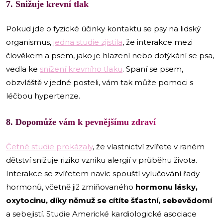
7. Snižuje krevní tlak
Pokud jde o fyzické účinky kontaktu se psy na lidský
organismus,
jedna studie zjistila
, že interakce mezi
člověkem a psem, jako je hlazení nebo dotýkání se psa,
vedla ke
snížení krevního tlaku
. Spaní se psem,
obzvláště v jedné posteli, vám tak může pomoci s
léčbou hypertenze.
8. Dopomůže vám k pevnějšímu zdraví
Četné studie prokázaly
, že vlastnictví zvířete v raném
dětství snižuje riziko vzniku alergií v průběhu života.
Interakce se zvířetem navíc spouští vylučování řady
hormonů, včetně již zmiňovaného
hormonu lásky,
oxytocinu, díky němuž se cítíte šťastní, sebevědomí
a sebejistí. Studie Americké kardiologické asociace