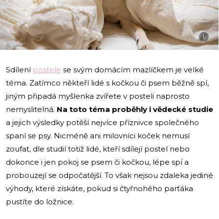
i
Sdílení
postele
se svým domácím mazlíčkem je velké
téma. Zatímco někteří lidé s kočkou či psem běžně spí,
jiným připadá myšlenka zvířete v posteli naprosto
nemyslitelná.
Na toto téma proběhly i vědecké studie
a jejich výsledky potěší nejvíce příznivce společného
spaní se psy. Nicméně ani milovníci koček nemusí
zoufat, dle studií totiž lidé, kteří sdílejí postel nebo
dokonce i jen pokoj se psem či kočkou, lépe spí a
probouzejí se odpočatější. To však nejsou zdaleka jediné
výhody, které získáte, pokud si čtyřnohého parťáka
pustíte do ložnice.