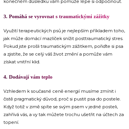
konečném důsledku vám pomůže lépe si odpočinout.
3. Pomáhá se vyrovnat s traumatickými zážitky
Využití terapeutických psů je nejlepším příkladem toho,
jak může domácí mazlíček snížit posttraumatický stres.
Pokud jste prošli traumatickým zážitkem, pořiďte si psa
a zjistíte, že se celý váš život změní a pomůže vám
získat vnitřní klid.
4. Dodávají vám teplo
Vzhledem k současné ceně energií musíme zmínit i
čistě pragmatický důvod, proč si pustit psa do postele.
Když totiž v zimě spíte se svým psem v jedné posteli,
zahřívá vás, a vy tak můžete trochu ušetřit na účtech za
topení.