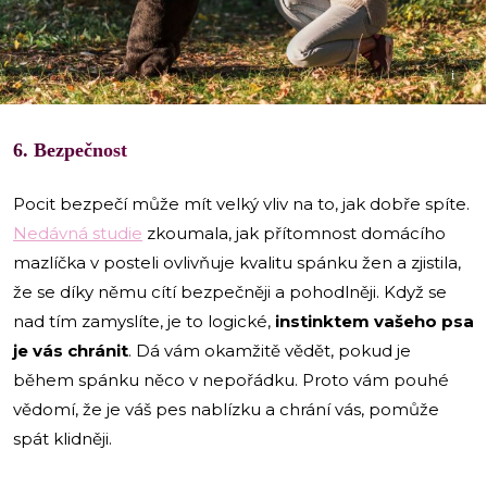
i
6. Bezpečnost
Pocit bezpečí může mít velký vliv na to, jak dobře spíte.
Nedávná studie
zkoumala, jak přítomnost domácího
mazlíčka v posteli ovlivňuje kvalitu spánku žen a zjistila,
že se díky němu cítí bezpečněji a pohodlněji. Když se
nad tím zamyslíte, je to logické,
instinktem vašeho psa
je vás chránit
. Dá vám okamžitě vědět, pokud je
během spánku něco v nepořádku. Proto vám pouhé
vědomí, že je váš pes nablízku a chrání vás, pomůže
spát klidněji.