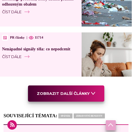
odhozeným obalem
ČÍST DÁLE
PR články
|
11714
Nenápadné signály těla: co nepodcenit
ČÍST DÁLE
ZOBRAZIT DALŠÍ ČLÁNKY
SOUVISEJÍCÍ TÉMATA:
SPÁNEK
ZDRAVOTNÍ BENEFITY