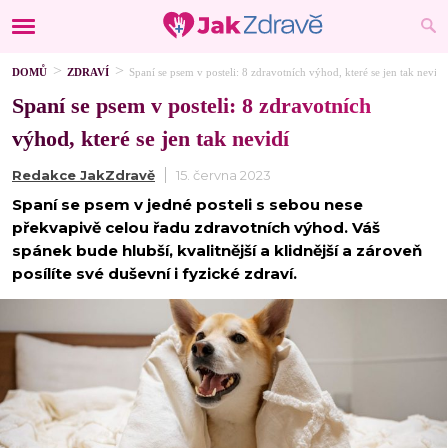
DOMŮ
ZDRAVÍ
Spaní se psem v posteli: 8 zdravotních výhod, které se jen tak nevidí
Spaní se psem v posteli: 8 zdravotních
výhod, které se jen tak nevidí
Redakce JakZdravě
15. června 2023
Spaní se psem v jedné posteli s sebou nese
překvapivě celou řadu zdravotních výhod. Váš
spánek bude hlubší, kvalitnější a klidnější a zároveň
posílíte své duševní i fyzické zdraví.