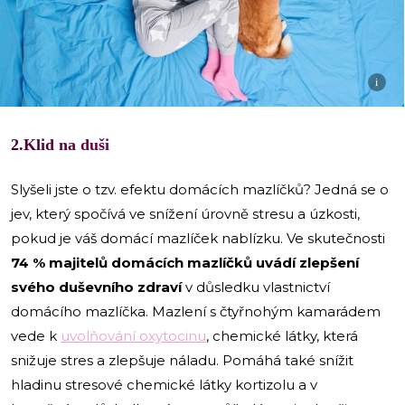
i
2.Klid na duši
Slyšeli jste o tzv. efektu domácích mazlíčků? Jedná se o
jev, který spočívá ve snížení úrovně stresu a úzkosti,
pokud je váš domácí mazlíček nablízku. Ve skutečnosti
74 % majitelů domácích mazlíčků uvádí zlepšení
svého duševního zdraví
v důsledku vlastnictví
domácího mazlíčka. Mazlení s čtyřnohým kamarádem
vede k
uvolňování oxytocinu
, chemické látky, která
snižuje stres a zlepšuje náladu. Pomáhá také snížit
hladinu stresové chemické látky kortizolu a v