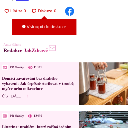
Diskuze
0
Vstoupit do diskuze
Autor článku
Redakce JakZdravě
PR články
|
11381
Domácí zavařování bez drahého
vybavení: Jak úspěšně sterilovat v troubě,
myčce nebo mikrovlnce
ČÍST DÁLE
PR články
|
12490
Littering: problém, který začíná jedním