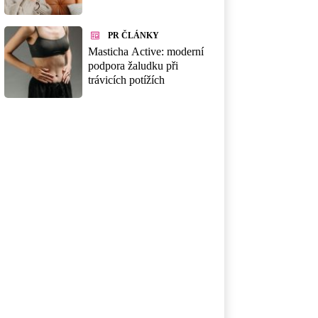
PR ČLÁNKY
Masticha Active: moderní
podpora žaludku při
trávicích potížích