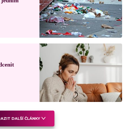
á jedním
dcenit
AZIT DALŠÍ ČLÁNKY