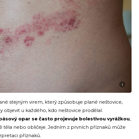
i
ané stejným virem, který způsobuje plané neštovice,
dy objevit u každého, kdo neštovice prodělal.
pásový opar se často projevuje bolestivou vyrážkou
,
ně těla nebo obličeje. Jedním z prvních příznaků může
rpretaci příznaků.