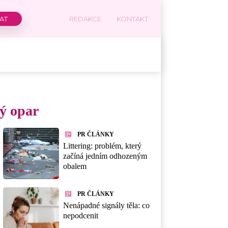
REDAKCE
KONTAKT
vý opar
PR ČLÁNKY
Littering: problém, který
začíná jedním odhozeným
obalem
PR ČLÁNKY
Nenápadné signály těla: co
nepodcenit