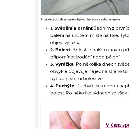
U některých lidí se může objevit i horečka a celková únava
1. Svědění a brnění
: Jedním z první
pálení na určitém místě na těle. Tyto
objeví vyrážka.
2. Bolest
: Bolest je dalším raným p
připomínat bodání nebo pálení.
3. Vyrážka
: Po několika dnech svědě
obvykle objevuje na jedné straně tě
být opět velmi bolestivé.
4. Puchýře
: Puchýře se mohou napl
bolest. Po několika týdnech se však 
V čem spo