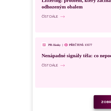
Littering: problém, který začín
odhozeným obalem
ČÍST DÁLE
PR články
|
PŘEČTENÍ:
13577
Nenápadné signály těla: co nepo
ČÍST DÁLE
ZOBR