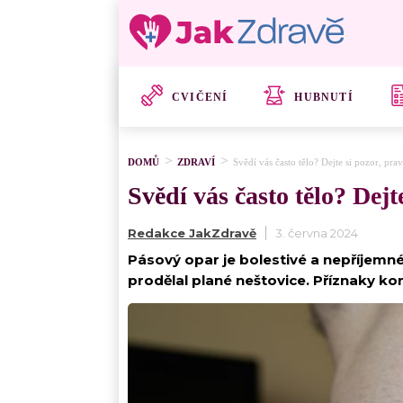
CVIČENÍ
HUBNUTÍ
DOMŮ
ZDRAVÍ
Svědí vás často tělo? Dejte si pozor, p
Svědí vás často tělo? Dej
Redakce JakZdravě
3. června 2024
Pásový opar je bolestivé a nepříjem
prodělal plané neštovice. Příznaky kon