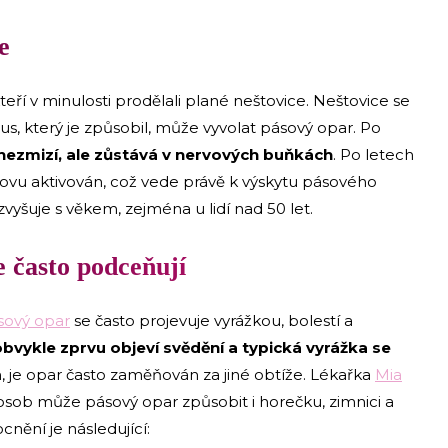
e
kteří v minulosti prodělali plané neštovice. Neštovice se
rus, který je způsobil, může vyvolat pásový opar. Po
 nezmizí, ale zůstává v nervových buňkách
. Po letech
vu aktivován, což vede právě k výskytu pásového
vyšuje s věkem, zejména u lidí nad 50 let.
 často podceňují
sový opar
se často projevuje vyrážkou, bolestí a
obvykle zprvu objeví svědění a typická vyrážka se
, je opar často zaměňován za jiné obtíže. Lékařka
Mia
osob může pásový opar způsobit i horečku, zimnici a
ění je následující: