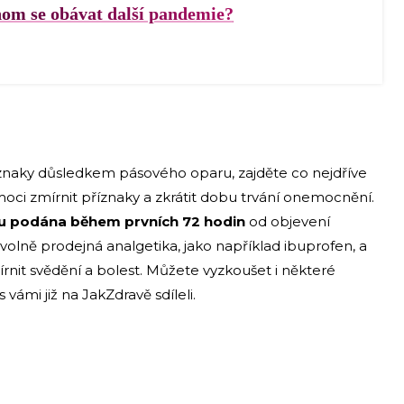
hom se obávat další pandemie?
znaky důsledkem pásového oparu, zajděte co nejdříve
oci zmírnit příznaky a zkrátit dobu trvání onemocnění.
ou podána během prvních 72 hodin
od objevení
i volně prodejná analgetika, jako například ibuprofen, a
nit svědění a bolest. Můžete vyzkoušet i některé
vámi již na JakZdravě sdíleli.