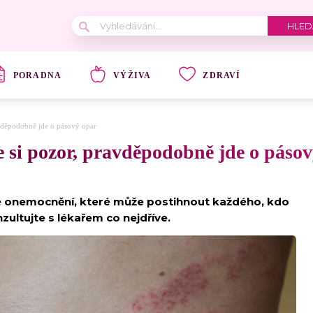
PORADNA
VÝŽIVA
ZDRAVÍ
ravděpodobně jde o pásový opar
te si pozor, pravděpodobně jde o páso
né onemocnění, které může postihnout každého, kdo
zultujte s lékařem co nejdříve.