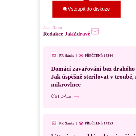
Vstoupit do diskuze
Autor článku
Redakce JakZdravě
PR články
|
PŘEČTENÍ:
13244
Domácí zavařování bez drahého
Jak úspěšně sterilovat v troubě
mikrovlnce
ČÍST DÁLE
PR články
|
PŘEČTENÍ:
14353