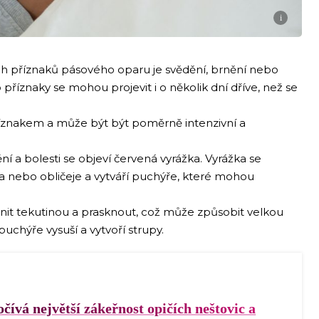
i
ch příznaků pásového oparu je svědění, brnění nebo
 příznaky se mohou projevit i o několik dní dříve, než se
říznakem a může být být poměrně intenzivní a
ní a bolesti se objeví červená vyrážka. Vyrážka se
la nebo obličeje a vytváří puchýře, které mohou
nit tekutinou a prasknout, což může způsobit velkou
puchýře vysuší a vytvoří strupy.
čívá největší zákeřnost opičích neštovic a