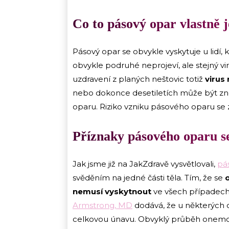
Co to pásový opar vlastně j
Pásový opar se obvykle vyskytuje u lidí, 
obvykle podruhé neprojeví, ale stejný vi
uzdravení z planých neštovic totiž
virus
nebo dokonce desetiletích může být zno
oparu. Riziko vzniku pásového oparu se z
Příznaky pásového oparu se
Jak jsme již na JakZdravě vysvětlovali,
pá
svěděním na jedné části těla. Tím, že se
nemusí vyskytnout
ve všech případech
Armstrong, MD
dodává, že u některých 
celkovou únavu. Obvyklý průběh onemocn