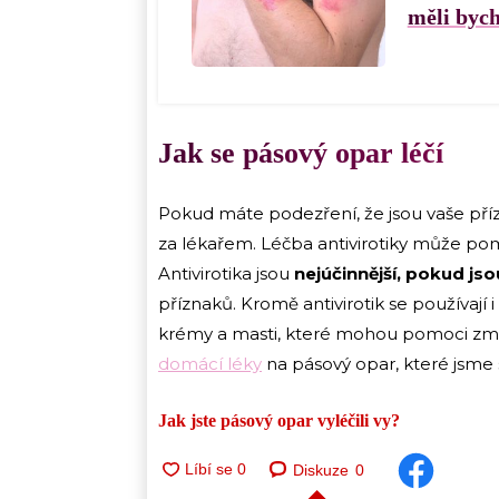
měli byc
Jak se pásový opar léčí
Pokud máte podezření, že jsou vaše pří
za lékařem. Léčba antivirotiky může pom
Antivirotika jsou
nejúčinnější, pokud js
příznaků. Kromě antivirotik se používají 
krémy a masti, které mohou pomoci zmír
domácí léky
na pásový opar, které jsme s 
Jak jste pásový opar vyléčili vy?
Diskuze
0