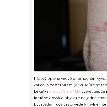
Pásový opar je virové onemocnění vyvol
varicella-zoster virem (VZV). Může se te
Lékařka
Shilpa Amin, M.D.
vysvětluje, že
která se obvykle objevuje na jedné stra
být svědění, což často vede k mylné inte