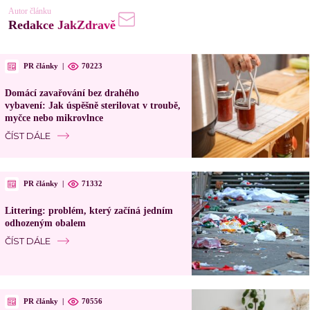
Autor článku
Redakce JakZdravě
PR články
|
70223
Domácí zavařování bez drahého
vybavení: Jak úspěšně sterilovat v troubě,
myčce nebo mikrovlnce
ČÍST DÁLE
PR články
|
71332
Littering: problém, který začíná jedním
odhozeným obalem
ČÍST DÁLE
PR články
|
70556