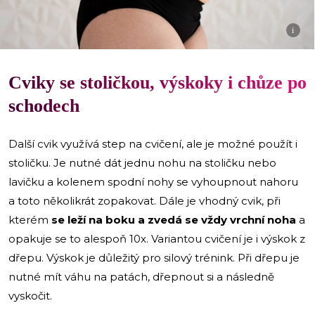
i
Cviky se stoličkou, výskoky i chůze po
schodech
Další cvik využívá step na cvičení, ale je možné použít i
stoličku. Je nutné dát jednu nohu na stoličku nebo
lavičku a kolenem spodní nohy se vyhoupnout nahoru
a toto několikrát zopakovat. Dále je vhodný cvik, při
kterém
se leží na boku a zvedá se vždy vrchní noha
a
opakuje se to alespoň 10x. Variantou cvičení je i výskok z
dřepu. Výskok je důležitý pro silový trénink. Při dřepu je
nutné mít váhu na patách, dřepnout si a následně
vyskočit.