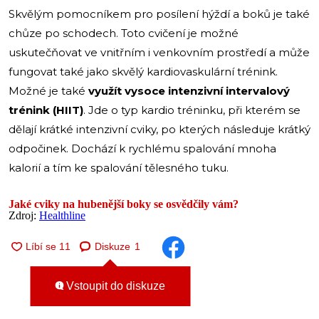
Skvělým pomocníkem pro posílení hýždí a boků je také
chůze po schodech. Toto cvičení je možné
uskutečňovat ve vnitřním i venkovním prostředí a může
fungovat také jako skvělý kardiovaskulární trénink.
Možné je také
využít vysoce intenzivní intervalový
trénink (HIIT)
. Jde o typ kardio tréninku, při kterém se
dělají krátké intenzivní cviky, po kterých následuje krátký
odpočinek. Dochází k rychlému spalování mnoha
kalorií a tím ke spalování tělesného tuku.
Jaké cviky na hubenější boky se osvědčily vám?
Zdroj:
Healthline
Diskuze
1
Vstoupit do diskuze