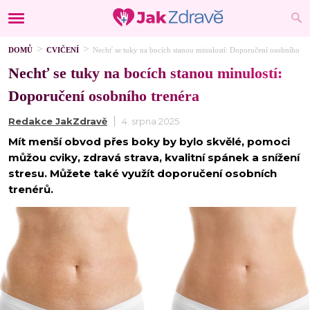
DOMŮ
CVIČENÍ
Nechť se tuky na bocích stanou minulostí: Doporučení osobního tr
Nechť se tuky na bocích stanou minulostí:
Doporučení osobního trenéra
Redakce JakZdravě
4. srpna 2025
Mít menší obvod přes boky by bylo skvělé, pomoci
můžou cviky, zdravá strava, kvalitní spánek a snížení
stresu. Můžete také využít doporučení osobních
trenérů.