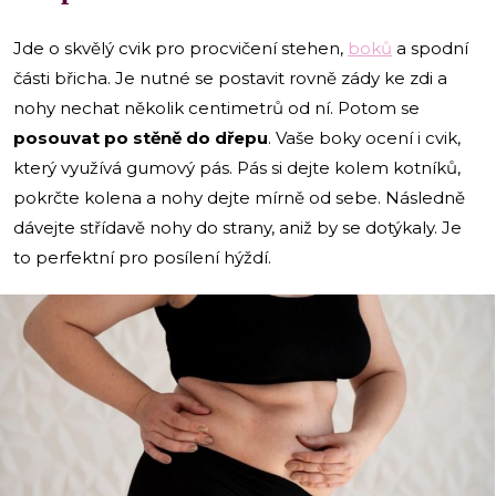
Jde o skvělý cvik pro procvičení stehen,
boků
a spodní
části břicha. Je nutné se postavit rovně zády ke zdi a
nohy nechat několik centimetrů od ní. Potom se
posouvat po stěně do dřepu
. Vaše boky ocení i cvik,
který využívá gumový pás. Pás si dejte kolem kotníků,
pokrčte kolena a nohy dejte mírně od sebe. Následně
dávejte střídavě nohy do strany, aniž by se dotýkaly. Je
to perfektní pro posílení hýždí.