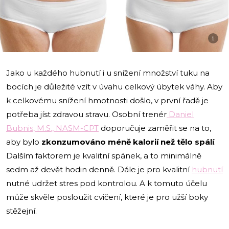
i
Jako u každého hubnutí i u snížení množství tuku na
bocích je důležité vzít v úvahu celkový úbytek váhy. Aby
k celkovému snížení hmotnosti došlo, v první řadě je
potřeba jíst zdravou stravu. Osobní trenér
Daniel
Bubnis, M.S., NASM-CPT
doporučuje zaměřit se na to,
aby bylo
zkonzumováno méně kalorií než tělo spálí
.
Dalším faktorem je kvalitní spánek, a to minimálně
sedm až devět hodin denně. Dále je pro kvalitní
hubnutí
nutné udržet stres pod kontrolou. A k tomuto účelu
může skvěle posloužit cvičení, které je pro užší boky
stěžejní.