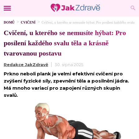
DOMŮ
CVIČENÍ
Cvičení, u kterého se nemusíte hýbat: Pro posílení každého svalu t
Cvičení, u kterého se nemusíte hýbat: Pro
posílení každého svalu těla a krásně
tvarovanou postavu
Redakce JakZdravě
30. srpna 2025
Prkno neboli plank je velmi efektivní cvičení pro
zvýšení fyzické síly, zpevnění těla a posilnění jádra.
Má mnoho variací pro zapojení různých skupin
svalů.