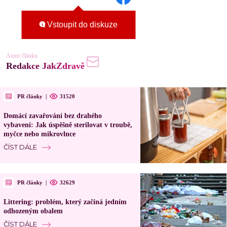
Vstoupit do diskuze
Autor článku
Redakce JakZdravě
PR články
|
31520
Domácí zavařování bez drahého
vybavení: Jak úspěšně sterilovat v troubě,
myčce nebo mikrovlnce
ČÍST DÁLE
PR články
|
32629
Littering: problém, který začíná jedním
odhozeným obalem
ČÍST DÁLE