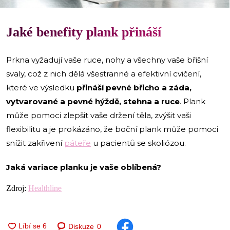
Jaké benefity plank
přináší
Prkna vyžadují vaše ruce, nohy a všechny vaše břišní
svaly, což z nich dělá všestranné a efektivní cvičení,
které ve výsledku
přináší pevné břicho a záda,
vytvarované a pevné hýždě, stehna a ruce
. Plank
může pomoci zlepšit vaše držení těla, zvýšit vaši
flexibilitu a je prokázáno, že boční plank může pomoci
snížit zakřivení
páteře
u pacientů se skoliózou.
Jaká variace planku je vaše oblíbená?
Zdroj:
Healthline
Diskuze
0