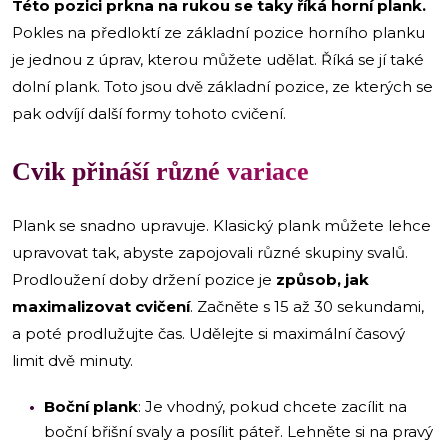
Této pozici prkna na rukou se taky říká horní plank.
Pokles na předloktí ze základní pozice horního planku
je jednou z úprav, kterou můžete udělat. Říká se jí také
dolní plank. Toto jsou dvě základní pozice, ze kterých se
pak odvíjí další formy tohoto cvičení.
Cvik přináší různé
variace
Plank se snadno upravuje. Klasický plank můžete lehce
upravovat tak, abyste zapojovali různé skupiny svalů.
Prodloužení doby držení pozice je
způsob, jak
maximalizovat cvičení
. Začněte s 15 až 30 sekundami,
a poté prodlužujte čas. Udělejte si maximální časový
limit dvě minuty.
Boční plank
: Je vhodný, pokud chcete zacílit na
boční břišní svaly a posílit páteř. Lehněte si na pravý