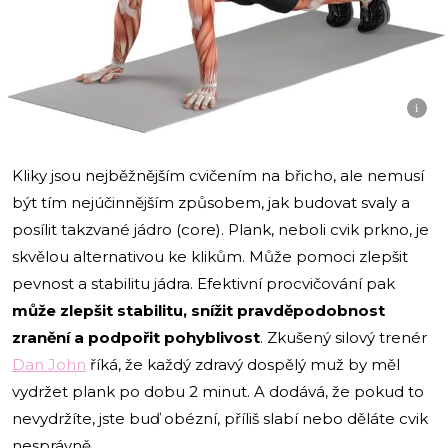
i
Kliky jsou nejběžnějším cvičením na břicho, ale nemusí
být tím nejúčinnějším způsobem, jak budovat svaly a
posílit takzvané jádro (core). Plank, neboli cvik prkno, je
skvělou alternativou ke klikům. Může pomoci zlepšit
pevnost a stabilitu jádra. Efektivní procvičování pak
může zlepšit stabilitu, snížit pravděpodobnost
zranění a podpořit pohyblivost
. Zkušený silový trenér
Dan John
říká, že
každý zdravý dospělý muž by měl
vydržet plank po dobu 2 minut. A dodává, že pokud to
nevydržíte, jste buď obézní, příliš slabí nebo děláte cvik
nesprávně.