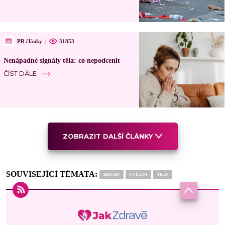
PR články
|
31853
Nenápadné signály těla: co nepodcenit
ČÍST DÁLE
ZOBRAZIT DALŠÍ ČLÁNKY
SOUVISEJÍCÍ TÉMATA:
BŘICHO
CVIČENÍ
TĚLO