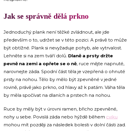
Jak se správně dělá
prkno
Jednoduchý plank není těžké zvládnout, ale jde
především o to, udržet se v této pozici. A právě to může
být obtížné. Plank si nevyžaduje pohyb, ale vytrvalost.
Lehněte si na zem tváří dolů.
Dlaně a prsty držte
pevně na zemi a opřete se o ně
, ruce mějte napnuté,
narovnejte záda. Spodní část těla je vzepřená o ohnuté
prsty na nohou. Tělo by mělo být zpevněné v jedné
rovině, právě jako prkno, od hlavy až k patám. Váha těla
by měla spočívat na dlaních a prstech na nohou.
Ruce by měly být v úrovni ramen, břicho zpevněné,
nohy u sebe. Povislá záda nebo hýždě během
cviku
mohou mít později za následek bolesti v dolní části zad.