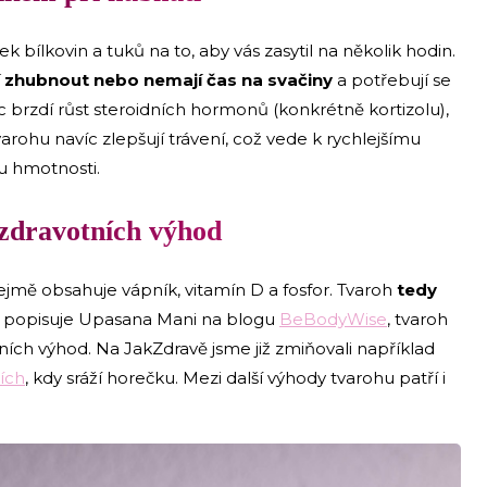
k bílkovin a tuků na to, aby vás zasytil na několik hodin.
í zhubnout nebo nemají čas na svačiny
a potřebují se
íc brzdí růst steroidních hormonů (konkrétně kortizolu),
tvarohu navíc zlepšují trávení, což vede k rychlejšímu
u hmotnosti.
zdravotních výhod
jmě obsahuje vápník, vitamín D a fosfor. Tvaroh
tedy
íc popisuje Upasana Mani na blogu
BeBodyWise
, tvaroh
ích výhod. Na JakZdravě jsme již zmiňovali například
ích
, kdy sráží horečku. Mezi další výhody tvarohu patří i