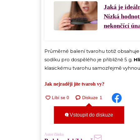
Jaká je ideál
Nízká hodnota
nekončící ún
Průměrné balení tvarohu totiž obsahuje 
sodíku pro dospělého je přibližně 5 g.
Hl
klasickému tvarohu samozřejmě vyhnout li
Jak nejraději jíte tvaroh vy?
Diskuze
1
Vstoupit do diskuze
Autor článku