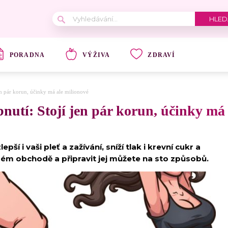
PORADNA
VÝŽIVA
ZDRAVÍ
en pár korun, účinky má ale milionové
nutí: Stojí jen pár korun, účinky má 
í i vaši pleť a zažívání, sníží tlak i krevní cukr a
aždém obchodě a připravit jej můžete na sto způsobů.