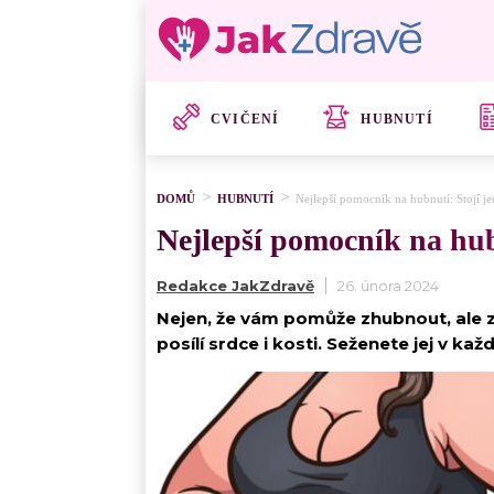
CVIČENÍ
HUBNUTÍ
DOMŮ
HUBNUTÍ
Nejlepší pomocník na hubnutí: Stojí j
Nejlepší pomocník na hub
Redakce JakZdravě
26. února 2024
Nejen, že vám pomůže zhubnout, ale zlepš
posílí srdce i kosti. Seženete jej v k