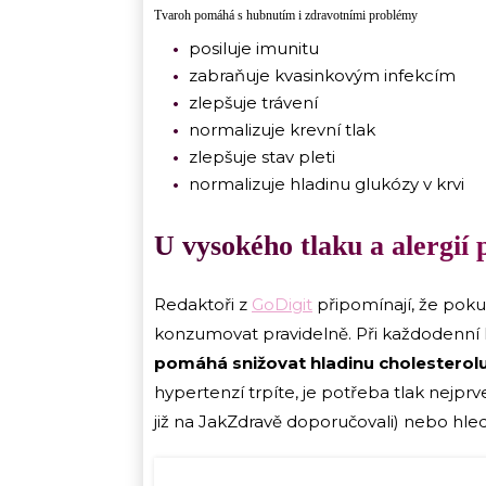
Tvaroh pomáhá s hubnutím i zdravotními problémy
posiluje imunitu
zabraňuje kvasinkovým infekcím
zlepšuje trávení
normalizuje krevní tlak
zlepšuje stav pleti
normalizuje hladinu glukózy v krvi
U vysokého tlaku a alergií 
Redaktoři z
GoDigit
připomínají, že poku
konzumovat pravidelně. Při každodenní
pomáhá snižovat hladinu cholesterolu 
hypertenzí trpíte, je potřeba tlak nejprv
již na JakZdravě doporučovali) nebo hl