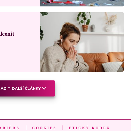
dcenit
AZIT DALŠÍ ČLÁNKY
ARIÉRA
COOKIES
ETICKÝ KODEX