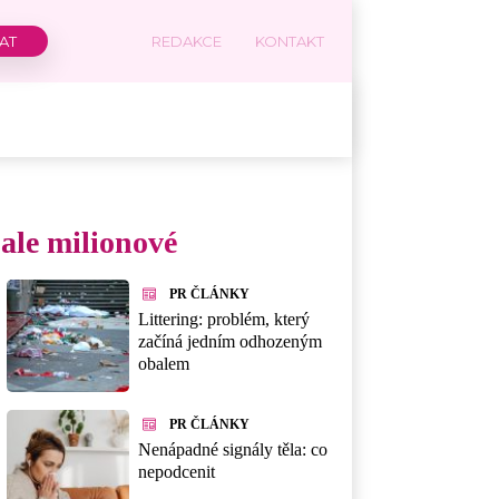
REDAKCE
KONTAKT
ale milionové
PR ČLÁNKY
Littering: problém, který
začíná jedním odhozeným
obalem
PR ČLÁNKY
Nenápadné signály těla: co
nepodcenit