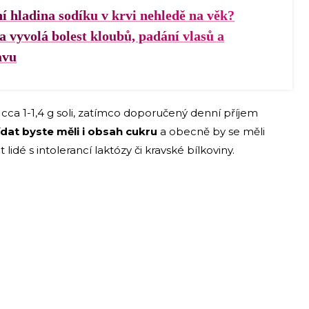
ní hladina sodíku v krvi nehledě na věk?
 vyvolá bolest kloubů, padání vlasů a
avu
cca 1-1,4 g soli, zatímco doporučený denní příjem
ídat byste měli i obsah cukru
a obecně by se měli
dé s intolerancí laktózy či kravské bílkoviny.