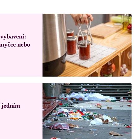
 vybavení:
, myčce nebo
á jedním