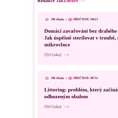
Redakce JakZdravě
PR články
|
PŘEČTENÍ:
39623
Domácí zavařování bez drahého
Jak úspěšně sterilovat v troubě
mikrovlnce
ČÍST DÁLE
PR články
|
PŘEČTENÍ:
40732
Littering: problém, který začín
odhozeným obalem
ČÍST DÁLE