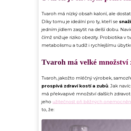
Tvaroh má nízký obsah kalorií, ale dostate
Díky tomu je ideální pro ty, kteří se
snaž
jedním jídlem zasytit na delší dobu. Nav
čímž snižuje riziko obezity. Probiotika v 
metabolismu a tudíž i rychlejšímu úbytk
Tvaroh má velké množství 
Tvaroh, jakožto mléčný výrobek, samozře
prospívá zdraví kostí a zubů
. Jak nav
má překvapivé množství dalších zdravotn
jeho
užitečnost při běžných onemocněn
to, že: