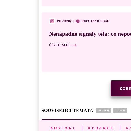
PR články
|
PŘEČTENÍ:
39956
Nenápadné signály těla: co nepo
ČÍST DÁLE
ZOBR
SOUVISEJÍCÍ TÉMATA:
HUBNUTÍ
TVAROH
KONTAKT
REDAKCE
K