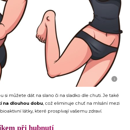
i
ou si můžete dát na slano či na sladko dle chuti. Je také
í na dlouhou dobu
, což eliminuje chuť na mlsání mezi
 bioaktivní látky, které prospívají vašemu zdraví.
íkem při hubnutí