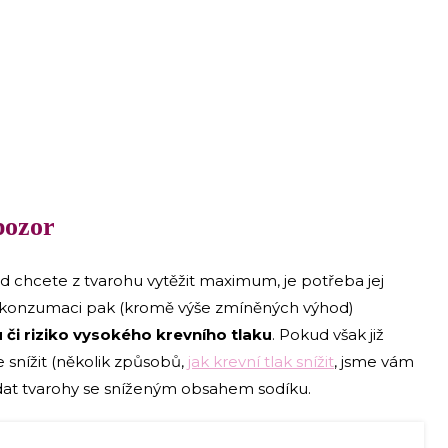
pozor
d chcete z tvarohu vytěžit maximum, je potřeba jej
 konzumaci pak (kromě výše zmíněných výhod)
či riziko vysokého krevního tlaku
. Pokud však již
e snížit (několik způsobů,
jak krevní tlak snížit
, jsme vám
edat tvarohy se sníženým obsahem sodíku.