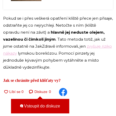
Pokud se i přes veškerá opatření klíště přece jen přisaje,
odstraňte jej co nejrychleji. Netočte s ním (klíště
opravdu není na závit) a
hlavně jej neduste olejem,
vazelínou či čímkoli jiným
. Tato metoda totiž, jak už
jsme ostatně na JakZdravě informovali, jen
zvyšuje riziko
nákazy
lymskou boreliózou. Pomocí pinzety jej
jednoduše kývavým pohybem vytáhněte a místo
důkladně vydezinfikujte.
Jak se chráníte před klíšťaty vy?
Diskuze
0
Vstoupit do diskuze