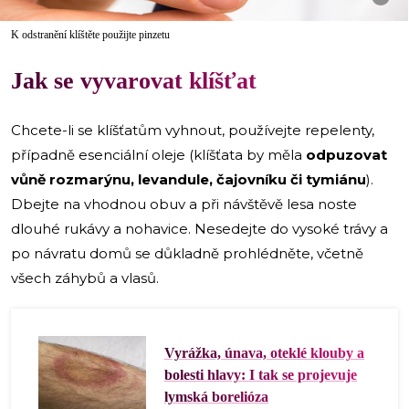
K odstranění klíštěte použijte pinzetu
Jak se vyvarovat klíšťat
Chcete-li se klíšťatům vyhnout, používejte repelenty,
případně esenciální oleje (klíšťata by měla
odpuzovat
vůně rozmarýnu, levandule, čajovníku či tymiánu
).
Dbejte na vhodnou obuv a při návštěvě lesa noste
dlouhé rukávy a nohavice. Nesedejte do vysoké trávy a
po návratu domů se důkladně prohlédněte, včetně
všech záhybů a vlasů.
Vyrážka, únava, oteklé klouby a
bolesti hlavy: I tak se projevuje
lymská borelióza