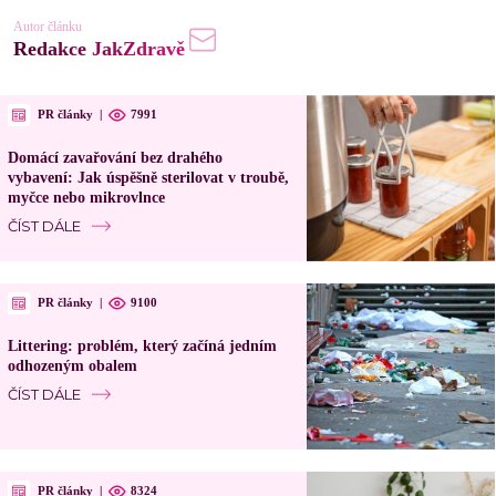
Autor článku
Redakce JakZdravě
PR články
|
7991
Domácí zavařování bez drahého
vybavení: Jak úspěšně sterilovat v troubě,
myčce nebo mikrovlnce
ČÍST DÁLE
PR články
|
9100
Littering: problém, který začíná jedním
odhozeným obalem
ČÍST DÁLE
PR články
|
8324