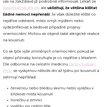
vás na JakZdravě již podrobně informovali. Lékaři ze
SaskHealthAuthority
ale
uklidňují, že většina klíšťat
žádné nemoci nepřenáší
. Je však důležité klíště co
nejdříve odstranit, místo omýt mýdlem nebo
vydezinfikovat a sledovat případné projevy
onemocnění. Mohou se objevit také alergické reakce
na kousnutí.
Co se týče výše zmíněných onemocnění, pokud se
objeví příznaky, konzultujte je co nejdříve s lékařem.
Dle odbornice na celostní medicínu
Debry Sullivan,
Ph.D.
se vyskytnou několik dní až týdnu po kousnutí a
zahrnují například:
červenou nebo bledou skvrnu nebo vyrážku v
blízkosti místa kousnutí
horečku a zimnici
vyrážku po celém těle