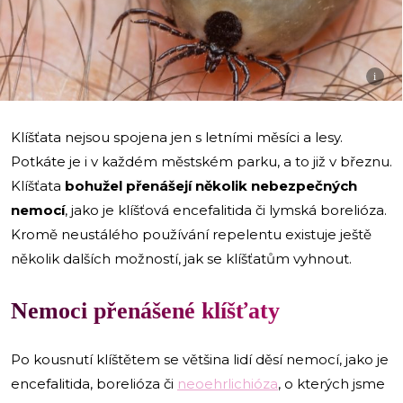
i
Klíšťata nejsou spojena jen s letními měsíci a lesy.
Potkáte je i v každém městském parku, a to již v březnu.
Klíšťata
bohužel přenášejí několik nebezpečných
nemocí
, jako je klíšťová encefalitida či lymská borelióza.
Kromě neustálého používání repelentu existuje ještě
několik dalších možností, jak se klíšťatům vyhnout.
Nemoci přenášené klíšťaty
Po kousnutí klíštětem se většina lidí děsí nemocí, jako je
encefalitida, borelióza či
neoehrlichióza
, o kterých jsme