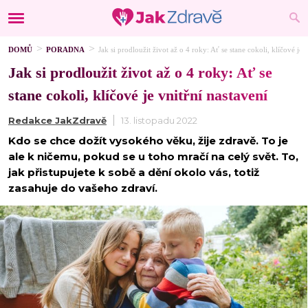
DOMŮ
PORADNA
Jak si prodloužit život až o 4 roky: Ať se stane cokoli, klíčové je 
Jak si prodloužit život až o 4 roky: Ať se
stane cokoli, klíčové je vnitřní nastavení
Redakce JakZdravě
13. listopadu 2022
Kdo se chce dožít vysokého věku, žije zdravě. To je
ale k ničemu, pokud se u toho mračí na celý svět. To,
jak přistupujete k sobě a dění okolo vás, totiž
zasahuje do vašeho zdraví.