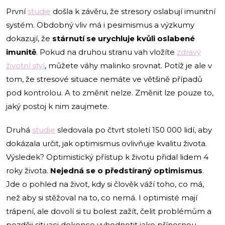
První
studie
došla k závěru, že stresory oslabují imunitní
systém. Obdobný vliv má i pesimismus a výzkumy
dokazují, že
stárnutí se urychluje kvůli oslabené
imunitě
. Pokud na druhou stranu vah vložíte
zdravý
životní styl
, můžete váhy malinko srovnat. Potíž je ale v
tom, že stresové situace nemáte ve většině případů
pod kontrolou. A to změnit nelze. Změnit lze pouze to,
jaký postoj k nim zaujmete.
Druhá
studie
sledovala po čtvrt století 150 000 lidí, aby
dokázala určit, jak optimismus ovlivňuje kvalitu života.
Výsledek? Optimistický přístup k životu přidal lidem 4
roky života.
Nejedná se o předstíraný optimismus
.
Jde o pohled na život, kdy si člověk váží toho, co má,
než aby si stěžoval na to, co nemá. I optimisté mají
trápení, ale dovolí si tu bolest zažít, čelit problémům a
později situaci dokonce vyhodnotit jako přínosnou.