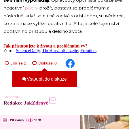
se s nimi vypořádají
. Opravdový optimista dokáže své
negativní
pocity
prožít, postavit se problémům a
následně, když se na ně zadívá s odstupem, si uvědomit,
co ze situace vytěžil pozitivního. A to je celé tajemství
pozitivního přístupu a delšího života.
Jak přistupujete k životu a problémům vy?
Zdroj:
ScienceDaily
,
TheHarvardGazette
,
Frontiers
Diskuze
0
Vstoupit do diskuze
Autor článku
Redakce JakZdravě
PR články
|
9670