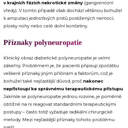
v krajních fázích nekrotické změny
(gangrenózní
vředy). V tomto případě však dochází většinou bohužel
k amputaci jednotlivých prstů postižených nemocí,
plosky nohy nebo celé dolní končetiny.
Příznaky polyneuropatie
Klinický obraz diabetické polyneuropatie je velmi
zákeřný. Problémem je, že pacienti připisují zpočátku
veškeré příznaky jiným příčinám a faktorům, což je
bohužel také nejčastější důvod, proč
nakonec
nepřistoupí ke správnému terapeutickému
přístupu
.
Jakmile se polyneuropatie jednou rozvine, je poměrně
obtížné na ni reagovat standardními terapeutickými
postupy – často totiž vyžaduje radikální chirurgické
metody. Mezi nejčastější příznaky tohoto problému
patří: