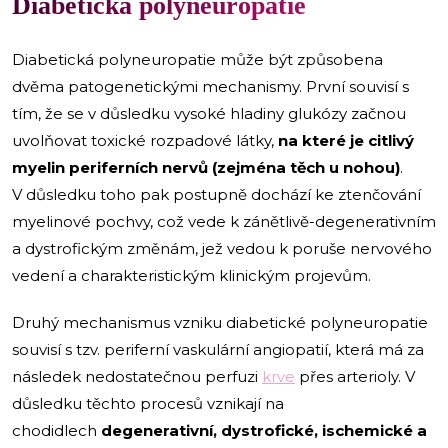
Diabetická polyneuropatie
Diabetická polyneuropatie může být způsobena
dvěma patogenetickými mechanismy. První souvisí s
tím, že se v důsledku vysoké hladiny glukózy začnou
uvolňovat toxické rozpadové látky,
na které je citlivý
myelin periferních nervů (zejména těch u nohou)
.
V důsledku toho pak postupně dochází ke ztenčování
myelinové pochvy, což vede k zánětlivě-degenerativním
a dystrofickým změnám, jež vedou k poruše nervového
vedení a charakteristickým klinickým projevům.
Druhý mechanismus vzniku diabetické polyneuropatie
souvisí s tzv. periferní vaskulární angiopatií, která má za
následek nedostatečnou perfuzi
krve
přes arterioly. V
důsledku těchto procesů vznikají na
chodidlech
degenerativní, dystrofické, ischemické a