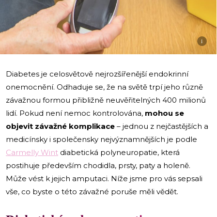
i
Diabetes je celosvětově nejrozšířenější endokrinní
onemocnění. Odhaduje se, že na světě trpí jeho různě
závažnou formou přibližně neuvěřitelných 400 milionů
lidí. Pokud není nemoc kontrolována,
mohou se
objevit závažné komplikace
– jednou z nejčastějších a
medicínsky i společensky nejvýznamnějších je podle
Carmelly Wint
diabetická polyneuropatie, která
postihuje především chodidla, prsty, paty a holeně.
Může vést k jejich amputaci. Níže jsme pro vás sepsali
vše, co byste o této závažné poruše měli vědět.