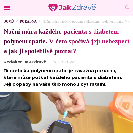
DOMŮ
PORADNA
Noční můra každého pacienta s diabetem – polyneuropatie. V čem s
Noční můra každého pacienta s diabetem –
polyneuropatie. V čem spočívá její nebezpečí
a jak ji spolehlivě poznat?
Redakce JakZdravě
15. září 2022
Diabetická polyneuropatie je závažná porucha,
která může potkat každého pacienta s diabetem.
Její dopady na vaše tělo mohou být fatální.