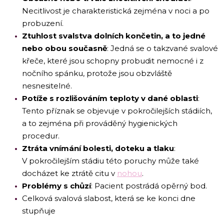
Necitlivost je charakteristická zejména v noci a po
probuzení.
Ztuhlost svalstva dolních končetin, a to jedné
nebo obou současně
: Jedná se o takzvané svalové
křeče, které jsou schopny probudit nemocné i z
nočního spánku, protože jsou obzvláště
nesnesitelné.
Potíže s rozlišováním teploty v dané oblasti
:
Tento příznak se objevuje v pokročilejších stádiích,
a to zejména při prováděný hygienických
procedur.
Ztráta vnímání bolesti, doteku a tlaku
:
V pokročilejším stádiu této poruchy může také
docházet ke ztrátě citu v
nohou
.
Problémy s chůzí
: Pacient postrádá opěrný bod.
Celková svalová slabost, která se ke konci dne
stupňuje