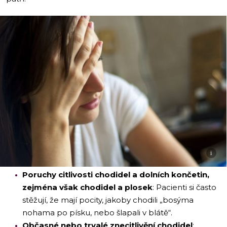
i
Poruchy citlivosti chodidel a dolních končetin,
zejména však chodidel a plosek
: Pacienti si často
stěžují, že mají pocity, jakoby chodili „bosýma
nohama po písku, nebo šlapali v blátě“.
Občasné nebo trvalé znecitlivění chodidel
: