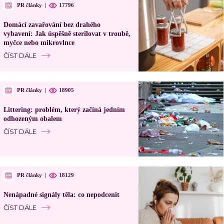
PR články
|
17796
Domácí zavařování bez drahého
vybavení: Jak úspěšně sterilovat v troubě,
myčce nebo mikrovlnce
ČÍST DÁLE
PR články
|
18905
Littering: problém, který začíná jedním
odhozeným obalem
ČÍST DÁLE
PR články
|
18129
Nenápadné signály těla: co nepodcenit
ČÍST DÁLE