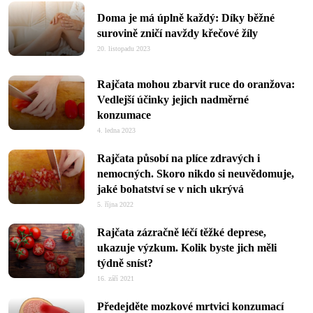
Doma je má úplně každý: Díky běžné
surovině zničí navždy křečové žíly
20. listopadu 2023
Rajčata mohou zbarvit ruce do oranžova:
Vedlejší účinky jejich nadměrné
konzumace
4. ledna 2023
Rajčata působí na plíce zdravých i
nemocných. Skoro nikdo si neuvědomuje,
jaké bohatství se v nich ukrývá
5. října 2022
Rajčata zázračně léčí těžké deprese,
ukazuje výzkum. Kolik byste jich měli
týdně sníst?
16. září 2021
Předejděte mozkové mrtvici konzumací