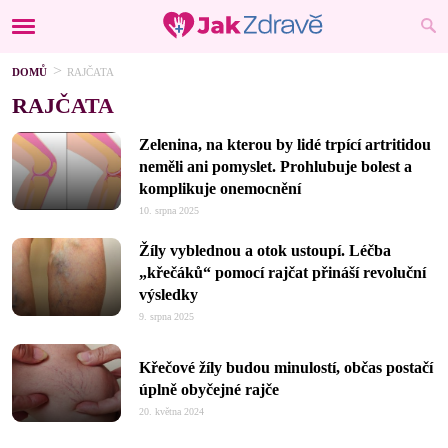
DOMŮ
RAJČATA
RAJČATA
Zelenina, na kterou by lidé trpící artritidou
neměli ani pomyslet. Prohlubuje bolest a
komplikuje onemocnění
10. srpna 2025
Žíly vyblednou a otok ustoupí. Léčba
„křečáků“ pomocí rajčat přináší revoluční
výsledky
9. srpna 2025
Křečové žíly budou minulostí, občas postačí
úplně obyčejné rajče
20. května 2024