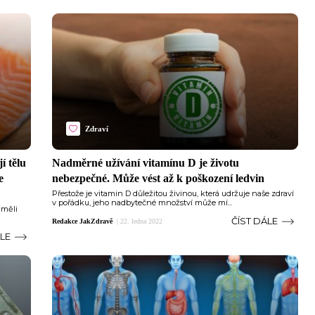
Zdraví
í tělu
Nadměrné užívání vitamínu D je životu
e
nebezpečné. Může vést až k poškození ledvin
Přestože je vitamin D důležitou živinou, která udržuje naše zdraví
v pořádku, jeho nadbytečné množství může mí...
 měli
ČÍST DÁLE
Redakce JakZdravě
|
22. ledna 2022
ÁLE