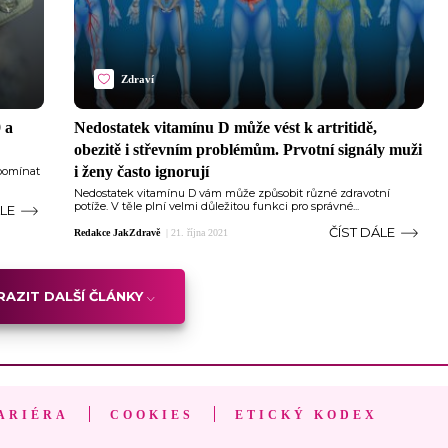
Zdraví
 a
Nedostatek vitamínu D může vést k artritidě,
obezitě i střevním problémům. Prvotní signály muži
i ženy často ignorují
apomínat
Nedostatek vitamínu D vám může způsobit různé zdravotní
potíže. V těle plní velmi důležitou funkci pro správné...
ÁLE
ČÍST DÁLE
Redakce JakZdravě
|
21. října 2021
AZIT DALŠÍ ČLÁNKY
ARIÉRA
COOKIES
ETICKÝ KODEX