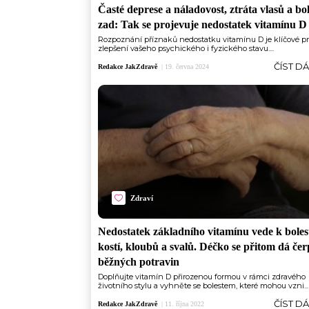
Časté deprese a náladovost, ztráta vlasů a bol
zad: Tak se projevuje nedostatek vitamínu D 
Rozpoznání příznaků nedostatku vitamínu D je klíčové pr
zlepšení vašeho psychického i fyzického stavu....
ČÍST D
Redakce JakZdravě
|
19. června 2024
Zdraví
Nedostatek základního vitamínu vede k bole
kostí, kloubů a svalů. Déčko se přitom dá čer
běžných potravin
Doplňujte vitamín D přirozenou formou v rámci zdravého
životního stylu a vyhněte se bolestem, které mohou vzni...
ČÍST D
Redakce JakZdravě
|
11. října 2022