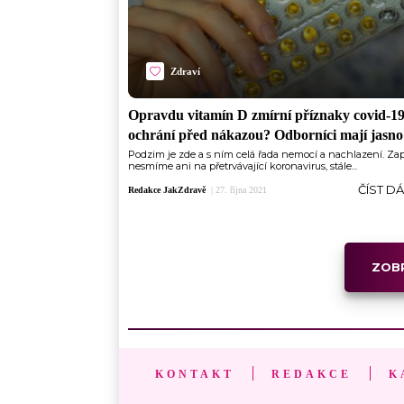
Zdraví
Opravdu vitamín D zmírní příznaky covid-19
ochrání před nákazou? Odborníci mají jasno
Podzim je zde a s ním celá řada nemocí a nachlazení. Z
nesmíme ani na přetrvávající koronavirus, stále...
ČÍST D
Redakce JakZdravě
|
27. října 2021
ZOBR
KONTAKT
REDAKCE
K