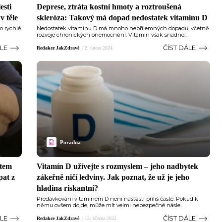
esti
Deprese, ztráta kostní hmoty a roztroušená
v těle
skleróza: Takový má dopad nedostatek vitamínu D
o rychlé
Nedostatek vitamínu D má mnoho nepříjemných dopadů, včetně
rozvoje chronických onemocnění. Vitamín však snadno...
ÁLE
ČÍST DÁLE
Redakce JakZdravě
|
2. února 2024
Poradna
stem
Vitamín D užívejte s rozmyslem –⁠ jeho nadbytek
pat z
zákeřně ničí ledviny. Jak poznat, že už je jeho
hladina riskantní?
Předávkování vitamínem D není naštěstí příliš časté. Pokud k
němu ovšem dojde, může mít velmi nebezpečné násle...
ÁLE
ČÍST DÁLE
Redakce JakZdravě
|
13. března 2022