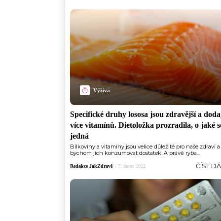
Výživa
Specifické druhy lososa jsou zdravější a dodaj
více vitamínů. Dietoložka prozradila, o jaké s
jedná
Bílkoviny a vitamíny jsou velice důležité pro naše zdraví a
bychom jich konzumovat dostatek. A právě ryba...
ČÍST D
Redakce JakZdravě
|
7. února 2022