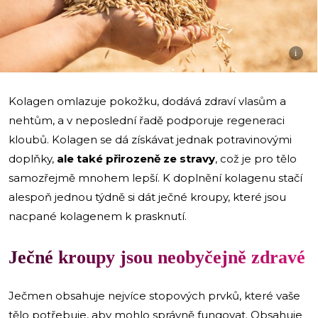
i
Kolagen omlazuje pokožku, dodává zdraví vlasům a
nehtům, a v neposlední řadě podporuje regeneraci
kloubů. Kolagen se dá získávat jednak potravinovými
doplňky,
ale také přirozeně ze stravy
, což je pro tělo
samozřejmě mnohem lepší. K doplnění kolagenu stačí
alespoň jednou týdně si dát ječné kroupy, které jsou
nacpané kolagenem k prasknutí.
Ječné kroupy jsou neobyčejně zdravé
Ječmen obsahuje nejvíce stopových prvků, které vaše
tělo potřebuje, aby mohlo správně fungovat. Obsahuje