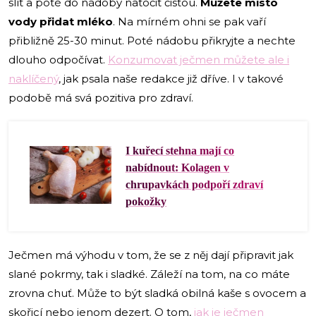
slít a poté do nádoby natočit čistou.
Můžete místo
vody přidat mléko
. Na mírném ohni se pak vaří
přibližně 25-30 minut. Poté nádobu přikryjte a nechte
dlouho odpočívat.
Konzumovat ječmen můžete ale i
naklíčený
, jak psala naše redakce již dříve. I v takové
podobě má svá pozitiva pro zdraví.
I kuřecí stehna mají co
nabídnout: Kolagen v
chrupavkách podpoří zdraví
pokožky
Ječmen má výhodu v tom, že se z něj dají připravit jak
slané pokrmy, tak i sladké. Záleží na tom, na co máte
zrovna chuť. Může to být sladká obilná kaše s ovocem a
skořicí nebo jenom dezert. O tom,
jak je ječmen