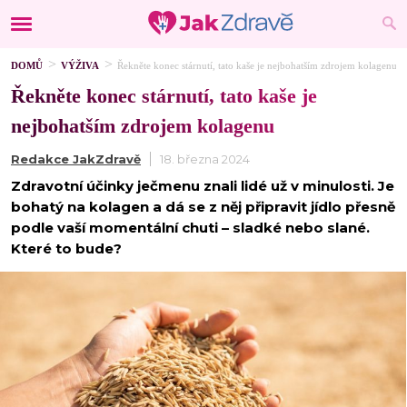
DOMŮ
VÝŽIVA
Řekněte konec stárnutí, tato kaše je nejbohatším zdrojem kolagenu
Řekněte konec stárnutí, tato kaše je
nejbohatším zdrojem kolagenu
Redakce JakZdravě
18. března 2024
Zdravotní účinky ječmenu znali lidé už v minulosti. Je
bohatý na kolagen a dá se z něj připravit jídlo přesně
podle vaší momentální chuti – sladké nebo slané.
Které to bude?