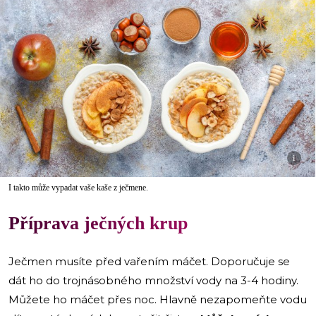
i
I takto může vypadat vaše kaše z ječmene.
Příprava ječných krup
Ječmen musíte před vařením máčet. Doporučuje se
dát ho do trojnásobného množství vody na 3-4 hodiny.
Můžete ho máčet přes noc. Hlavně nezapomeňte vodu