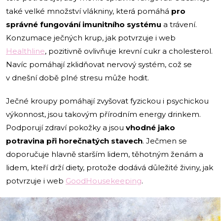
také velké množství vlákniny, která pomáhá
pro
správné fungování imunitního systému
a trávení.
Konzumace ječných krup, jak potvrzuje i web
Healthline
, pozitivně ovlivňuje krevní cukr a cholesterol.
Navíc pomáhají zklidňovat nervový systém, což se
v dnešní době plné stresu může hodit.
Ječné kroupy pomáhají zvyšovat fyzickou i psychickou
výkonnost, jsou takovým přírodním energy drinkem.
Podporují zdraví pokožky a jsou
vhodné jako
potravina při horečnatých stavech
. Ječmen se
doporučuje hlavně starším lidem, těhotným ženám a
lidem, kteří drží diety, protože dodává důležité živiny, jak
potvrzuje i web
GoodHousekeeping
.