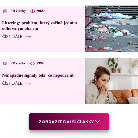
PR články
|
20684
Littering: problém, který začíná jedním
odhozeným obalem
ČÍST DÁLE
PR články
|
19908
Nenápadné signály těla: co nepodcenit
ČÍST DÁLE
ZOBRAZIT DALŠÍ ČLÁNKY