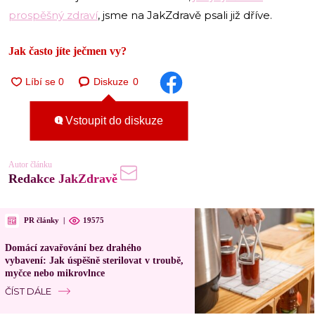
prospěšný zdraví
, jsme na JakZdravě psali již dříve.
Jak často jíte ječmen vy?
Diskuze
0
Vstoupit do diskuze
Autor článku
Redakce JakZdravě
PR články
|
19575
Domácí zavařování bez drahého
vybavení: Jak úspěšně sterilovat v troubě,
myčce nebo mikrovlnce
ČÍST DÁLE