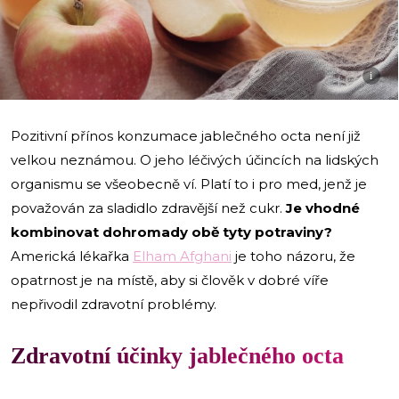
i
Pozitivní přínos konzumace jablečného octa není již
velkou neznámou. O jeho léčivých účincích na lidských
organismu se všeobecně ví. Platí to i pro med, jenž je
považován za sladidlo zdravější než cukr.
Je vhodné
kombinovat dohromady obě tyty potraviny?
Americká lékařka
Elham Afghani
je toho názoru, že
opatrnost je na místě, aby si člověk v dobré víře
nepřivodil zdravotní problémy.
Zdravotní účinky jablečného octa