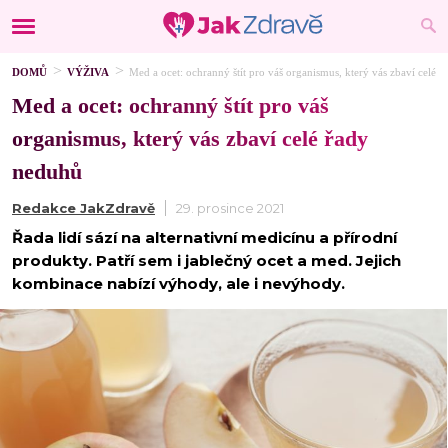
DOMŮ
VÝŽIVA
Med a ocet: ochranný štít pro váš organismus, který vás zbaví celé 
Med a ocet: ochranný štít pro váš
organismus, který vás zbaví celé řady
neduhů
Redakce JakZdravě
29. prosince 2021
Řada lidí sází na alternativní medicínu a přírodní
produkty. Patří sem i jablečný ocet a med. Jejich
kombinace nabízí výhody, ale i nevýhody.