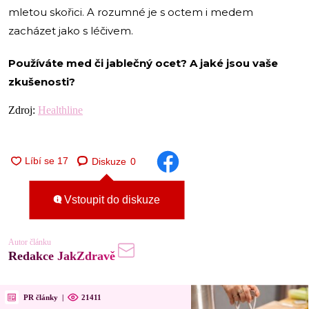
mletou skořici. A rozumné je s octem i medem
zacházet jako s léčivem.
Používáte med či jablečný ocet? A jaké jsou vaše
zkušenosti?
Zdroj:
Healthline
Diskuze
0
Vstoupit do diskuze
Autor článku
Redakce JakZdravě
PR články
|
21411