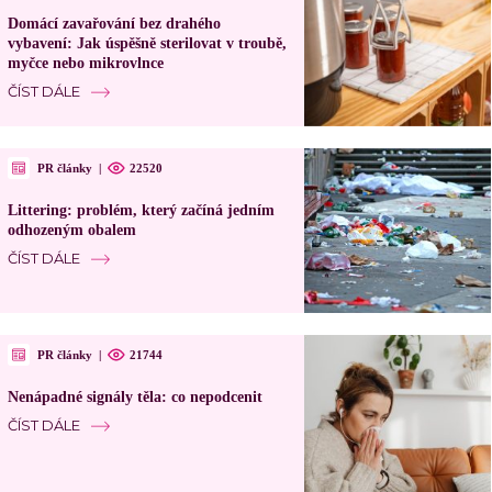
Domácí zavařování bez drahého
vybavení: Jak úspěšně sterilovat v troubě,
myčce nebo mikrovlnce
ČÍST DÁLE
PR články
|
22520
Littering: problém, který začíná jedním
odhozeným obalem
ČÍST DÁLE
PR články
|
21744
Nenápadné signály těla: co nepodcenit
ČÍST DÁLE