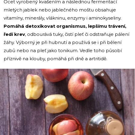
Ocet vyrobený kvašením a následnou fermentací
mletých jablek nebo jablečného moštu obsahuje
vitamíny, minerály, vlákninu, enzymy i aminokyseliny.
Pomáhá detoxikovat organismus, lepšímu trávení,
ředí krev
, odbourává tuky, čistí pleť či odstraňuje pálení
žáhy. Výborný je při hubnutí a používá se i při bělení
zubů nebo na pleť jako tonikum. Vedle toho působí
příznivě na klouby, pomáhá při dně a artritidě.