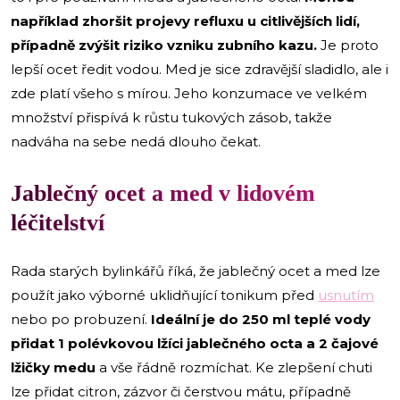
například zhoršit projevy refluxu u citlivějších lidí,
případně zvýšit riziko vzniku zubního kazu.
Je proto
lepší ocet ředit vodou. Med je sice zdravější sladidlo, ale i
zde platí všeho s mírou. Jeho konzumace ve velkém
množství přispívá k růstu tukových zásob, takže
nadváha na sebe nedá dlouho čekat.
Jablečný ocet a med v lidovém
léčitelství
Rada starých bylinkářů říká, že jablečný ocet a med lze
použít jako výborné uklidňující tonikum před
usnutím
nebo po probuzení.
Ideální je do 250 ml teplé vody
přidat 1 polévkovou lžíci jablečného octa a 2 čajové
lžičky medu
a vše řádně rozmíchat. Ke zlepšení chuti
lze přidat citron, zázvor či čerstvou mátu, případně