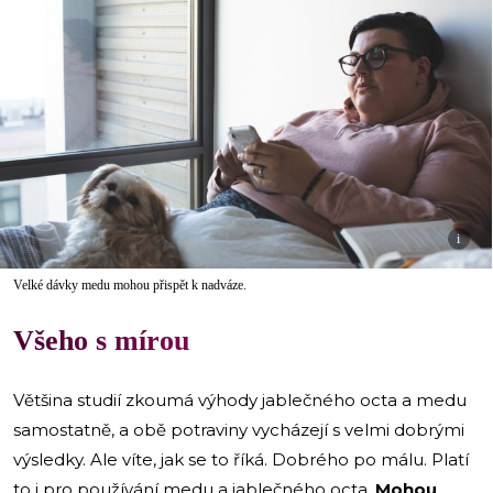
i
Velké dávky medu mohou přispět k nadváze.
Všeho s mírou
Většina studií zkoumá výhody jablečného octa a medu
samostatně, a obě potraviny vycházejí s velmi dobrými
výsledky. Ale víte, jak se to říká. Dobrého po málu. Platí
to i pro používání medu a jablečného octa.
Mohou