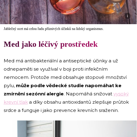
i
Jablečný ocet má celou řadu příznivých účinků na lidský organismus.
Med jako léčivý prostředek
Med má antibakteriální a antiseptické účinky a už
odnepaměti se využíval v boji proti infekčním
nemocem. Protože med obsahuje stopové množství
pylu,
může podle vědecké studie
napomáhat ke
zmírnění sezónní alergie
. Napomáhá snižovat
vysoký
krevní tlak
a díky obsahu antioxidantů zlepšuje průtok
srdce a funguje i jako prevence krevních sraženin.