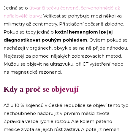
Jedná se o
útvar či tečku červené, červenohnědé až
nafialovělé barvy
. Velikost se pohybuje mezi několika
milimetry až centimetry. Při stlačení dočasně zbledne.
Pokud se tedy jedná o
kožní hemangiom lze jej
diagnostikovat pouhým pohledem
. Ovšem pokud se
nacházejí v orgánech, obvykle se na ně přijde náhodou.
Nejčastěji za pomoci nějakých zobrazovacích metod.
Můžou se objevit na ultrazvuku, při CT vyšetření nebo
na magnetické rezonanci.
Kdy a proč se objevují
Až u 10 % kojenců v České republice se objeví tento typ
nezhoubného nádoru již v prvním měsíci života.
Zpravidla velice rychle rostou. Ale kolem pátého
měsíce života se jejich růst zastaví. A poté již nemění