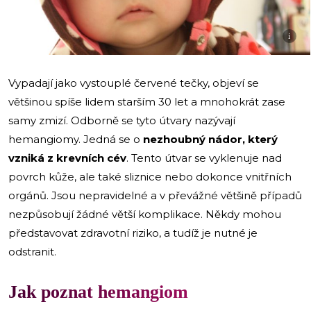
i
Vypadají jako vystouplé červené tečky, objeví se
většinou spíše lidem starším 30 let a mnohokrát zase
samy zmizí. Odborně se tyto útvary nazývají
hemangiomy. Jedná se o
nezhoubný nádor, který
vzniká z krevních cév
. Tento útvar se vyklenuje nad
povrch kůže, ale také sliznice nebo dokonce vnitřních
orgánů. Jsou nepravidelné a v převážné většině případů
nezpůsobují žádné větší komplikace. Někdy mohou
představovat zdravotní riziko, a tudíž je nutné je
odstranit.
Jak poznat hemangiom