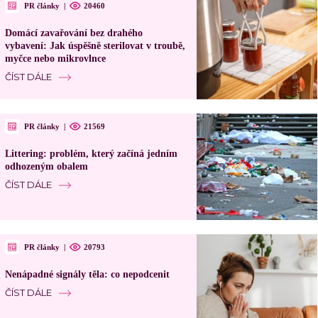
PR články
|
20460
Domácí zavařování bez drahého
vybavení: Jak úspěšně sterilovat v troubě,
myčce nebo mikrovlnce
ČÍST DÁLE
PR články
|
21569
Littering: problém, který začíná jedním
odhozeným obalem
ČÍST DÁLE
PR články
|
20793
Nenápadné signály těla: co nepodcenit
ČÍST DÁLE