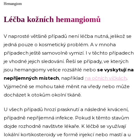
Hemangiom
Léčba kožních hemangiomů
V naprosté většině případů není léčba nutná, jelikož se
jedná pouze o kosmetický problém. A v mnoha
případech ještě samovolně vymizí. I v těchto případech
je vhodné jejich sledování. Řeší se případy, ve kterých
jsou hemangiomy velice rozsáhlé nebo
se vyskytují na
nepříjemných místech
, například
na očních víčkách
.
Výjimečně se mohou také měnit na vředy nebo může
docházet k otokům okolní tkáně.
U všech případů hrozí prasknutí a následné krvácení,
případně nepříjemná infekce. Pokud k těmto stavům
dojde rozhodně navštivte lékaře. K léčbě se využívají
lokální kortikosteroidy ve formě injekcí nebo mastí a u