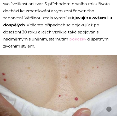
svojí velikost ani tvar. S příchodem prvního roku života
dochází ke zmenšování a vymizení červeného
zabarvení. Většinou zcela vymizí.
Objevují se ovšem i u
dospělých
. V těchto případech se objevují až po
dosažení 30 roku a jejich vznik je také spojován s
nadměrným sluněním, stárnutím
pokožky
či špatným
životním stylem.
i