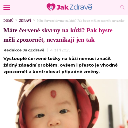
DOMŮ
ZDRAVÍ
Máte červené skvrny na kůži? Pak byste měli zpozornět, nevznikají j
Máte červené skvrny na kůži? Pak byste
měli zpozornět, nevznikají jen tak
Redakce JakZdravě
4. září 2025
Vystouplé červené tečky na kůži nemusí značit
žádný zásadní problém, ovšem i přesto je vhodné
zpozornět a kontrolovat případné změny.