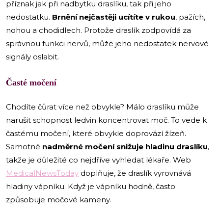
příznak jak při nadbytku draslíku, tak při jeho
nedostatku.
Brnění nejčastěji ucítíte v rukou
, pažích,
nohou a chodidlech. Protože draslík zodpovídá za
správnou funkci nervů, může jeho nedostatek nervové
signály oslabit.
Časté močení
Chodíte čůrat více než obvykle? Málo draslíku může
narušit schopnost ledvin koncentrovat moč. To vede k
častému močení, které obvykle doprovází žízeň.
Samotné
nadměrné močení snižuje hladinu draslíku
,
takže je důležité co nejdříve vyhledat lékaře. Web
MedicalNewsToday
doplňuje, že draslík vyrovnává
hladiny vápníku. Když je vápníku hodně, často
způsobuje močové kameny.