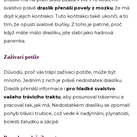
svalstvo právě
draslík přenáší povely z mozku
, že má
dojít k jejich kontrakci. Tuto kontrakci také ukončí, a to
tím, že opustí svalové buňky. Z toho je patrné, proč
když máte málo draslíku, jste slabí jako hadrová
panenka.
Zažívací potíže
Důvodů, proč vás trápí zažívací potíže, může být
mnoho. Jedním z nich je právě nedostatek draslíku.
Draslík přenáší informace i
pro hladké svalstvo
vašeho trávicího traktu
, aby posunoval tráveninu a
pracoval tak, jak má. Nedostatkem draslíku se zpomalí
pohyb trávicí trubice, což vede k nadýmání, plynatosti,
bolesti žaludku a zácpě.