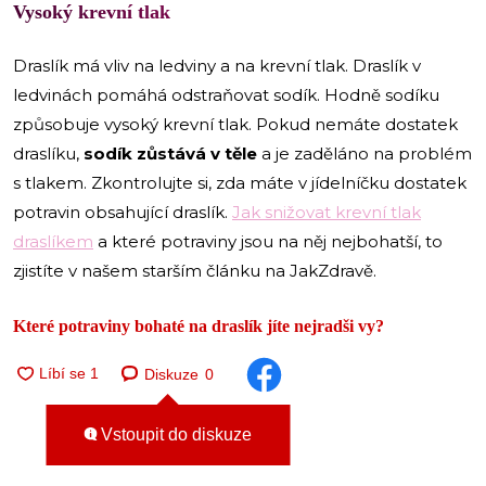
Vysoký krevní tlak
Draslík má vliv na ledviny a na krevní tlak. Draslík v
ledvinách pomáhá odstraňovat sodík. Hodně sodíku
způsobuje vysoký krevní tlak. Pokud nemáte dostatek
draslíku,
sodík zůstává v těle
a je zaděláno na problém
s tlakem. Zkontrolujte si, zda máte v jídelníčku dostatek
potravin obsahující draslík.
Jak snižovat krevní tlak
draslíkem
a které potraviny jsou na něj nejbohatší, to
zjistíte v našem starším článku na JakZdravě.
Které potraviny bohaté na draslík jíte nejradši vy?
Diskuze
0
Vstoupit do diskuze