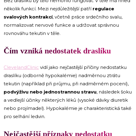
Bez draslíku by tělo nemohlo fungovat. V těle má hned
několik funkcí. Mezi nejdůležitější patří
regulace
svalových kontrakcí
, včetně práce srdečního svalu,
normalizovat nervové funkce a udržovat správnou
rovnováhu tekutin v těle.
Čím vzniká nedostatek draslíku
ClevelandClinic
vidí jako nejčastější příčiny nedostatku
draslíku (odborně hypokalémie) nadměrnou ztrátu
tekutin (například při průjmu, při nadměrném pocení),
podvýživu nebo jednostrannou stravu
, následek šoku
a vedlejší účinky některých léků (vysoké dávky diuretik
nebo projímadel). Hypokalémie je charakteristická také
pro selhání ledvin.
Nejčastější příznaky nedostatku