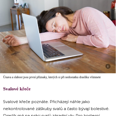
i
Únava a slabost jsou první příznaky, kterých si při nedostatku draslíku všimnete
Svalové křeče
Svalové křeče poznáte. Přicházejí náhle jako
nekontrolované záškuby svalů a často bývají bolestivé.
Draslík má na práci svalů zásadní vliv. Pro kosterní