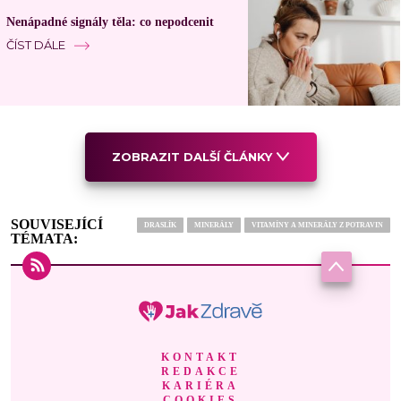
Nenápadné signály těla: co nepodcenit
ČÍST DÁLE
ZOBRAZIT DALŠÍ ČLÁNKY
SOUVISEJÍCÍ
DRASLÍK
MINERÁLY
VITAMÍNY A MINERÁLY Z POTRAVIN
TÉMATA:
KONTAKT
REDAKCE
KARIÉRA
COOKIES