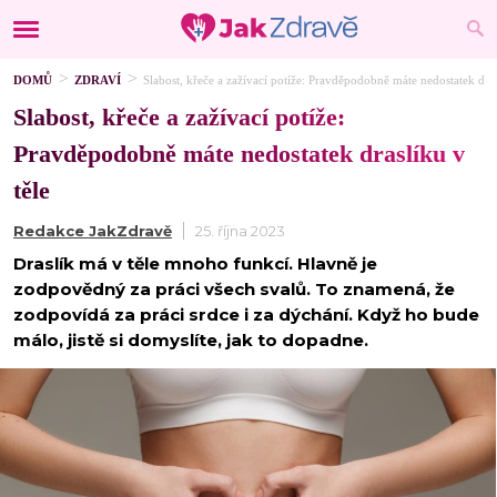
DOMŮ
ZDRAVÍ
Slabost, křeče a zažívací potíže: Pravděpodobně máte nedostatek dras
Slabost, křeče a zažívací potíže:
Pravděpodobně máte nedostatek draslíku v
těle
Redakce JakZdravě
25. října 2023
Draslík má v těle mnoho funkcí. Hlavně je
zodpovědný za práci všech svalů. To znamená, že
zodpovídá za práci srdce i za dýchání. Když ho bude
málo, jistě si domyslíte, jak to dopadne.