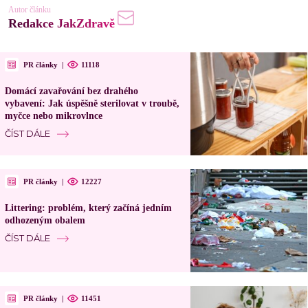
Autor článku
Redakce JakZdravě
PR články
|
11118
Domácí zavařování bez drahého
vybavení: Jak úspěšně sterilovat v troubě,
myčce nebo mikrovlnce
ČÍST DÁLE
PR články
|
12227
Littering: problém, který začíná jedním
odhozeným obalem
ČÍST DÁLE
PR články
|
11451