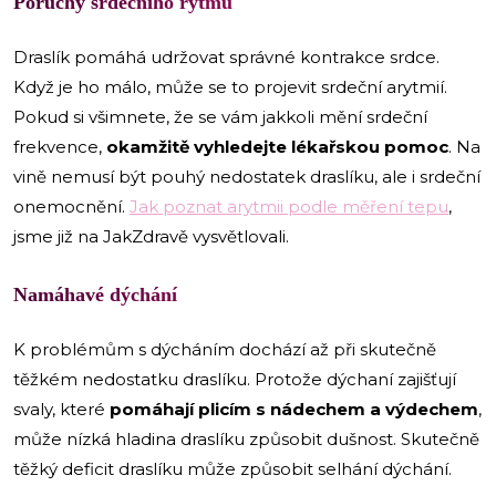
Poruchy srdečního rytmu
Draslík pomáhá udržovat správné kontrakce srdce.
Když je ho málo, může se to projevit srdeční arytmií.
Pokud si všimnete, že se vám jakkoli mění srdeční
frekvence,
okamžitě vyhledejte lékařskou pomoc
. Na
vině nemusí být pouhý nedostatek draslíku, ale i srdeční
onemocnění.
Jak poznat arytmii podle měření tepu
,
jsme již na JakZdravě vysvětlovali.
Namáhavé dýchání
K problémům s dýcháním dochází až při skutečně
těžkém nedostatku draslíku. Protože dýchaní zajišťují
svaly, které
pomáhají plicím s nádechem a výdechem
,
může nízká hladina draslíku způsobit dušnost. Skutečně
těžký deficit draslíku může způsobit selhání dýchání.