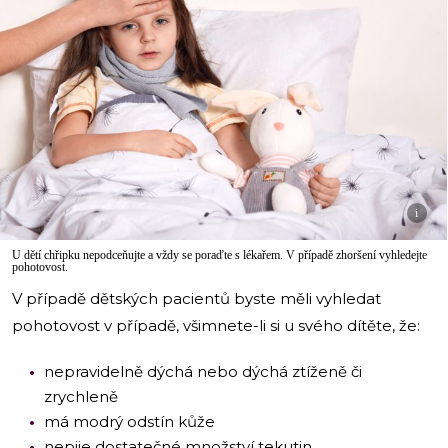
i
U dětí chřipku nepodceňujte a vždy se poraďte s lékařem. V případě zhoršení vyhledejte
pohotovost.
V případě dětských pacientů byste měli vyhledat
pohotovost v případě, všimnete-li si u svého dítěte, že:
nepravidelně dýchá nebo dýchá ztíženě či
zrychleně
má modrý odstín kůže
nepije dostatečné množství tekutin