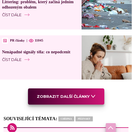
Littering: problém, který začíná jedním
odhozeným obalem
ČÍST DÁLE
PR články
|
11045
Nenápadné signály těla: co nepodcenit
ČÍST DÁLE
ZOBRAZIT DALŠÍ ČLÁNKY
SOUVISEJÍCÍ TÉMATA:
CHŘIPKA
PŘÍZNAKY