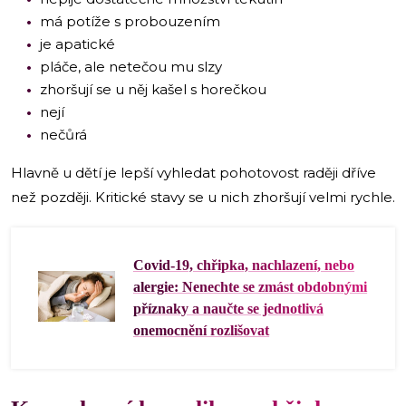
má potíže s probouzením
je apatické
pláče, ale netečou mu slzy
zhoršují se u něj kašel s horečkou
nejí
nečůrá
Hlavně u dětí je lepší vyhledat pohotovost raději dříve
než později. Kritické stavy se u nich zhoršují velmi rychle.
Covid-19, chřipka, nachlazení, nebo
alergie: Nenechte se zmást obdobnými
příznaky a naučte se jednotlivá
onemocnění rozlišovat