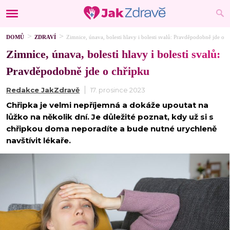
DOMŮ
ZDRAVÍ
Zimnice, únava, bolesti hlavy i bolesti svalů: Pravděpodobně jde o c
Zimnice, únava, bolesti hlavy i bolesti svalů:
Pravděpodobně jde o chřipku
Redakce JakZdravě
17. prosince 2023
Chřipka je velmi nepříjemná a dokáže upoutat na
lůžko na několik dní. Je důležité poznat, kdy už si s
chřipkou doma neporadíte a bude nutné urychleně
navštívit lékaře.