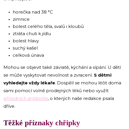
horečka nad 38 °C
zimnice
bolest celého těla, svalů i kloubů
ztráta chuti k jídlu
bolest hlavy
suchý kašel
celková únava
Mohou se objevit také závratě, kýchání a sípání. U dětí
se může vyskytovat nevolnost a zvracení.
S dětmi
vyhledejte vždy lékaře
. Dospělí se mohou léčit doma
sami pomocí volně prodejných léků nebo využít
přírodních antibiotik
, o kterých naše redakce psala
dříve.
Těžké příznaky chřipky