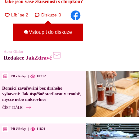
Jaké jsou vaše zkušenosti s chřipkou?
Diskuze
0
Vstoupit do diskuze
Autor článku
Redakce JakZdravě
PR články
|
10712
Domácí zavařování bez drahého
vybavení: Jak úspěšně sterilovat v troubě,
myčce nebo mikrovlnce
ČÍST DÁLE
PR články
|
11821