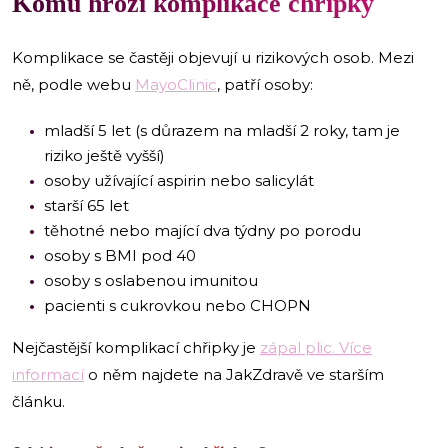
Komu hrozí komplikace chřipky
Komplikace se častěji objevují u rizikových osob. Mezi
ně, podle webu
MayoClinic
, patří osoby:
mladší 5 let (s důrazem na mladší 2 roky, tam je
riziko ještě vyšší)
osoby užívající aspirin nebo salicylát
starší 65 let
těhotné nebo mající dva týdny po porodu
osoby s BMI pod 40
osoby s oslabenou imunitou
pacienti s cukrovkou nebo CHOPN
Nejčastější komplikací chřipky je
zápal plic. Více
informací
o něm najdete na JakZdravě ve starším
článku.