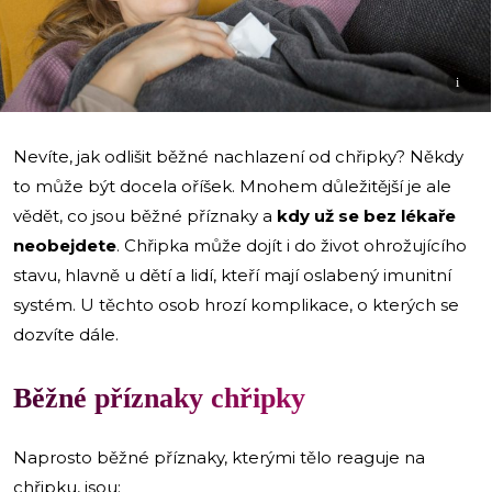
i
Nevíte, jak odlišit běžné nachlazení od chřipky? Někdy
to může být docela oříšek. Mnohem důležitější je ale
vědět, co jsou běžné příznaky a
kdy už se bez lékaře
neobejdete
. Chřipka může dojít i do život ohrožujícího
stavu, hlavně u dětí a lidí, kteří mají oslabený imunitní
systém. U těchto osob hrozí komplikace, o kterých se
dozvíte dále.
Běžné příznaky chřipky
Naprosto běžné příznaky, kterými tělo reaguje na
chřipku, jsou: