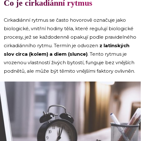
Co je cirkadiánní rytmus
Cirkadiánní rytmus se často hovorově označuje jako
biologické, vnitřní hodiny těla, které regulují biologické
procesy, jež se každodenně opakují podle pravidelného
cirkadiánního rytmu. Termín je odvozen
z latinských
slov circa (kolem) a diem (slunce)
. Tento rytmus je
vrozenou vlastností živých bytostí, funguje bez vnějších
podnětů, ale může být těmito vnějšími faktory ovlivněn.