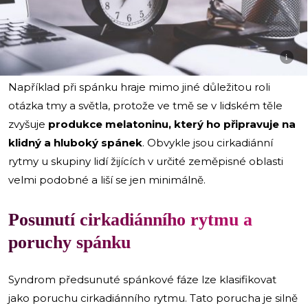
i
Například při spánku hraje mimo jiné důležitou roli
otázka tmy a světla, protože ve tmě se v lidském těle
zvyšuje
produkce melatoninu, který ho připravuje na
klidný a hluboký spánek
. Obvykle jsou cirkadiánní
rytmy u skupiny lidí žijících v určité zeměpisné oblasti
velmi podobné a liší se jen minimálně.
Posunutí cirkadiánního rytmu a
poruchy spánku
Syndrom předsunuté spánkové fáze lze klasifikovat
jako poruchu cirkadiánního rytmu. Tato porucha je silně