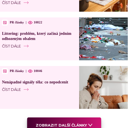
ČÍST DÁLE
PR články
|
10822
Littering: problém, který začíná jedním
odhozeným obalem
ČÍST DÁLE
PR články
|
10046
Nenápadné signály těla: co nepodcenit
ČÍST DÁLE
ZOBRAZIT DALŠÍ ČLÁNKY