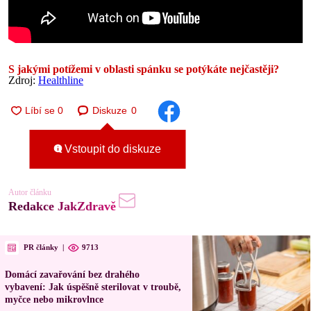
S jakými potížemi v oblasti spánku se potýkáte nejčastěji?
Zdroj:
Healthline
Diskuze
0
Vstoupit do diskuze
Autor článku
Redakce JakZdravě
PR články
|
9713
Domácí zavařování bez drahého
vybavení: Jak úspěšně sterilovat v troubě,
myčce nebo mikrovlnce