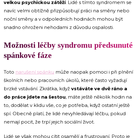
velkou psychickou zátěží
. Lidé s tímto syndromem se
navíc velmi obtížně přizpůsobují práci na směny nebo
noční směny a v odpoledních hodinách mohou být
snadno ohroženi nehodami z důvodu ospalosti.
Možnosti léčby syndromu předsunuté
spánkové fáze
Toto
narušení spánku
může naopak pomoci i při plnění
školních nebo pracovních úkolů, které často vyžadují
brzké vstávání. Zkrátka, když
vstáváte ve dvě ráno a
do práce jdete na šestou
, máte ještě několik hodin na
to, dodělat v klidu vše, co je potřeba, když ostatní ještě
spí. Obecně platí, že lidé nevyhledávají léčbu, pokud
nemají pocit, že trpí jejich sociální život.
Lidé se však mohou cítit osamělí a frustrovaní. Proto je