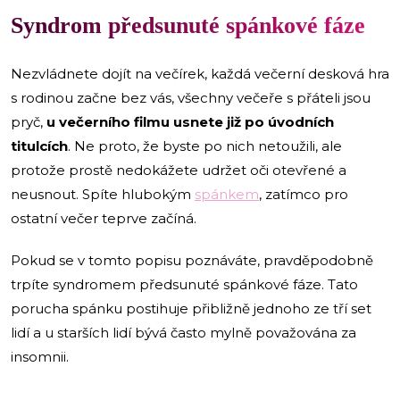
Syndrom předsunuté spánkové fáze
Nezvládnete dojít na večírek, každá večerní desková hra
s rodinou začne bez vás, všechny večeře s přáteli jsou
pryč,
u večerního filmu usnete již po úvodních
titulcích
. Ne proto, že byste po nich netoužili, ale
protože prostě nedokážete udržet oči otevřené a
neusnout. Spíte hlubokým
spánkem
, zatímco pro
ostatní večer teprve začíná.
Pokud se v tomto popisu poznáváte, pravděpodobně
trpíte syndromem předsunuté spánkové fáze. Tato
porucha spánku postihuje přibližně jednoho ze tří set
lidí a u starších lidí bývá často mylně považována za
insomnii.