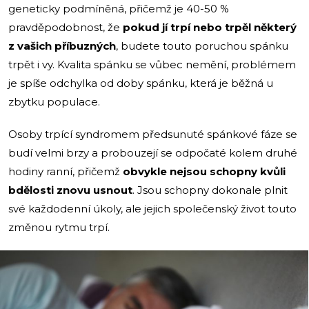
geneticky podmíněná, přičemž je 40-50 %
pravděpodobnost, že
pokud jí trpí nebo trpěl některý
z vašich příbuzných
, budete touto poruchou spánku
trpět i vy. Kvalita spánku se vůbec nemění, problémem
je spíše odchylka od doby spánku, která je běžná u
zbytku populace.
Osoby trpící syndromem předsunuté spánkové fáze se
budí velmi brzy a probouzejí se odpočaté kolem druhé
hodiny ranní, přičemž
obvykle nejsou schopny kvůli
bdělosti znovu usnout
. Jsou schopny dokonale plnit
své každodenní úkoly, ale jejich společenský život touto
změnou rytmu trpí.