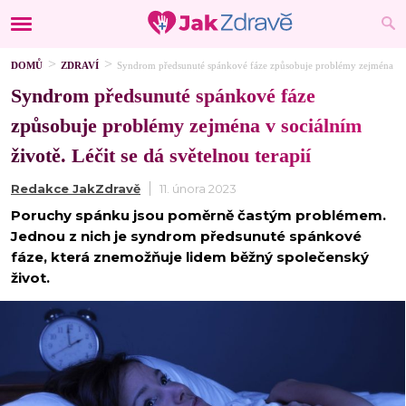
DOMŮ
ZDRAVÍ
Syndrom předsunuté spánkové fáze způsobuje problémy zejména v soci
Syndrom předsunuté spánkové fáze
způsobuje problémy zejména v sociálním
životě. Léčit se dá světelnou terapií
Redakce JakZdravě
11. února 2023
Poruchy spánku jsou poměrně častým problémem.
Jednou z nich je syndrom předsunuté spánkové
fáze, která znemožňuje lidem běžný společenský
život.