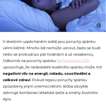
i
V dnešním uspěchaném světě jsou poruchy spánku
velmi běžné. Mnoho lidí nemůže usnout, často se budí
nebo se probudí po pár hodinách a už nezaberou.
Odborník na poruchy spánku
Raj Dasgupta, MD
upozorňuje, že nedostatek kvalitního spánku může mít
negativní vliv na energii, náladu, soustředění a
celkové zdraví
. Pokud nejsou poruchy spánku
způsobeny jiným onemocněním, léčba obvykle
zahrnuje kombinaci lékařské péče a změny životního
stylu.