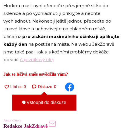
Horkou mast nyní přeceďte přes jemné sítko do
sklenice a po vychladnutí ji přikryjte a nechte
vychladnout. Nakonec ji ještě jednou přeceďte do
tmavé láhve a uchovávejte na chladném místě,
přičemž
pro získání maximálního účinku ji aplikujte
každý den
na postižená místa. Na webu JakZdravě
jsme také psali, jak si s kožními problémy dokáže
poradit
čajovníkový olej
.
Jak se léčivá směs osvědčila vám?
Diskuze
0
Vstoupit do diskuze
Autor článku
Redakce JakZdravě