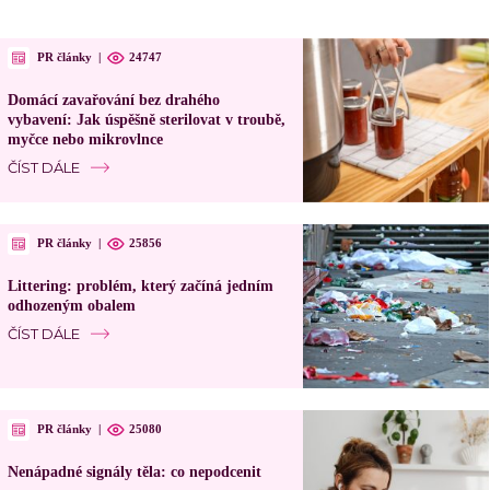
PR články
|
24747
Domácí zavařování bez drahého
vybavení: Jak úspěšně sterilovat v troubě,
myčce nebo mikrovlnce
ČÍST DÁLE
PR články
|
25856
Littering: problém, který začíná jedním
odhozeným obalem
ČÍST DÁLE
PR články
|
25080
Nenápadné signály těla: co nepodcenit