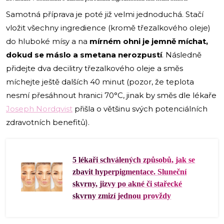
Samotná příprava je poté již velmi jednoduchá. Stačí
vložit všechny ingredience (kromě třezalkového oleje)
do hluboké mísy a na
mírném ohni je jemně míchat,
dokud se máslo a smetana nerozpustí
. Následně
přidejte dva decilitry třezalkového oleje a směs
míchejte ještě dalších 40 minut (pozor, že teplota
nesmí přesáhnout hranici 70°C, jinak by směs dle lékaře
Joseph Nordqvist
přišla o většinu svých potenciálních
zdravotních benefitů).
5 lékaři schválených způsobů, jak se
zbavit hyperpigmentace. Sluneční
skvrny, jizvy po akné či stařecké
skvrny zmizí jednou provždy