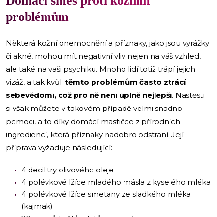
Domácí směs proti kožním
problémům
Některá kožní onemocnění a příznaky, jako jsou vyrážky
či akné, mohou mít negativní vliv nejen na váš vzhled,
ale také na vaši psychiku. Mnoho lidí totiž trápí jejich
vizáž, a tak kvůli
těmto problémům často ztrácí
sebevědomí, což pro ně není úplně
nejlepší
. Naštěstí
si však můžete v takovém případě velmi snadno
pomoci, a to díky domácí mastičce z přírodních
ingrediencí, která příznaky nadobro odstraní. Její
příprava vyžaduje následující:
4 decilitry olivového oleje
4 polévkové lžíce mladého másla z kyselého mléka
4 polévkové lžíce smetany ze sladkého mléka
(kajmak)