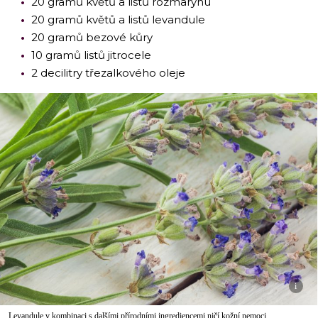
20 gramů květů a listů rozmarýnu
20 gramů květů a listů levandule
20 gramů bezové kůry
10 gramů listů jitrocele
2 decilitry třezalkového oleje
i
Levandule v kombinaci s dalšími přírodními ingrediencemi ničí kožní nemoci