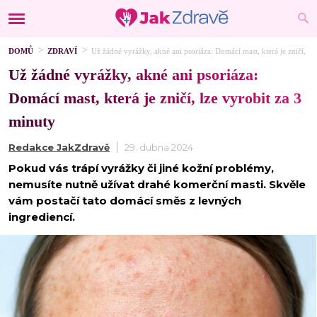
DOMŮ
ZDRAVÍ
Už žádné vyrážky, akné ani psoriáza: Domácí mast, která je zničí, lz
Už žádné vyrážky, akné ani psoriáza:
Domácí mast, která je zničí, lze vyrobit za 3
minuty
Redakce JakZdravě
29. dubna 2024
Pokud vás trápí vyrážky či jiné kožní problémy,
nemusíte nutně užívat drahé komerční masti. Skvěle
vám postačí tato domácí směs z levných
ingrediencí.