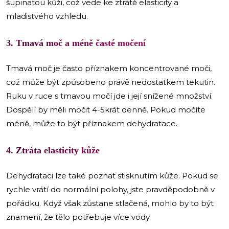
šupinatou kůži, což vede ke ztrátě elasticity a
mladistvého vzhledu.
3. Tmavá moč a méně časté močení
Tmavá moč je často příznakem koncentrované moči,
což může být způsobeno právě nedostatkem tekutin.
Ruku v ruce s tmavou močí jde i její snížené množství.
Dospělí by měli močit 4-5krát denně. Pokud močíte
méně, může to být příznakem dehydratace.
4. Ztráta elasticity kůže
Dehydrataci lze také poznat stisknutím kůže. Pokud se
rychle vrátí do normální polohy, jste pravděpodobně v
pořádku. Když však zůstane stlačená, mohlo by to být
znamení, že tělo potřebuje více vody.