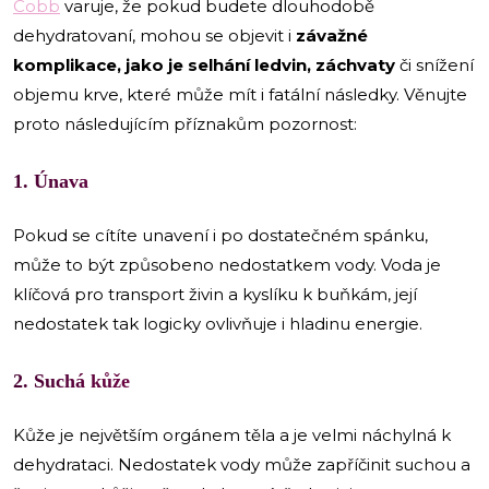
Cobb
varuje, že pokud budete dlouhodobě
dehydratovaní, mohou se objevit i
závažné
komplikace, jako je selhání ledvin, záchvaty
či snížení
objemu krve, které může mít i fatální následky. Věnujte
proto následujícím příznakům pozornost:
1. Únava
Pokud se cítíte unavení i po dostatečném spánku,
může to být způsobeno nedostatkem vody. Voda je
klíčová pro transport živin a kyslíku k buňkám, její
nedostatek tak logicky ovlivňuje i hladinu energie.
2. Suchá kůže
Kůže je největším orgánem těla a je velmi náchylná k
dehydrataci. Nedostatek vody může zapříčinit suchou a