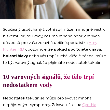
i
Současný uspěchaný životní styl může mimo jiné vést k
nízkému příjmu vody, což má mnoho nepříjemných
důsledků pro vaše zdraví. Nutriční specialistka
Amy
Richter, RD
upozorňuje,
že pokud pociťujete únavu,
bolesti hlavy
nebo vás trápí suchá kůže či zácpa, může
to být varovný signál, že přijímáte nedostatek tekutin.
10 varovných signálů, že tělo trpí
nedostatkem vody
Nedostatek tekutin se může projevovat mnoha
nepříjemnými symptomy. Zdravotní sestra
Cynthia