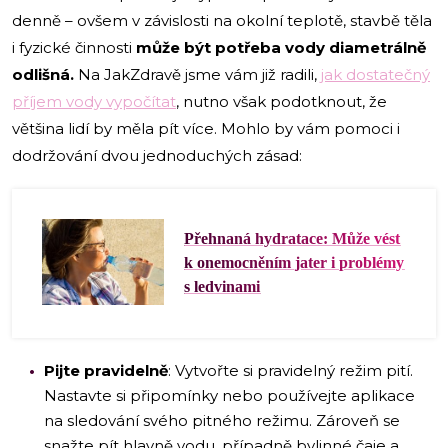
denně – ovšem v závislosti na okolní teplotě, stavbě těla
i fyzické činnosti
může být potřeba vody diametrálně
odlišná.
Na JakZdravě jsme vám již radili,
jak dostatečný
příjem vody vypočítat
, nutno však podotknout, že
většina lidí by měla pít více. Mohlo by vám pomoci i
dodržování dvou jednoduchých zásad:
Přehnaná hydratace: Může vést
k onemocněním jater i problémy
s ledvinami
Pijte pravidelně
: Vytvořte si pravidelný režim pití.
Nastavte si připomínky nebo používejte aplikace
na sledování svého pitného režimu. Zároveň se
snažte pít hlavně vodu, případně bylinné čaje a