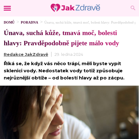
DOMŮ
PORADNA
Únava, suchá kůže, tmavá moč, bolesti hlavy: Pravděpodobně pi
Únava, suchá kůže, tmavá moč, bolesti
hlavy: Pravděpodobně pijete málo vody
Redakce JakZdravě
29. ledna 2024
Říká se, že když vás něco trápí, měli byste vypít
sklenici vody. Nedostatek vody totiž způsobuje
nejrůznější obtíže – od bolestí hlavy až po zácpu.