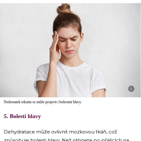
i
Nedostatek tekutin se může projevit i bolestmi hlavy
5. Bolesti hlavy
Dehydratace může ovlivnit mozkovou tkáň, což
způsobuje bolesti hlavy. Než sáhnete po přášcích na