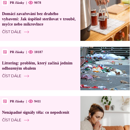
PR články
|
9078
Domácí zavařování bez drahého
vybavení: Jak úspěšně sterilovat v troubě,
myčce nebo mikrovlnce
ČÍST DÁLE
PR články
|
10187
Littering: problém, který začíná jedním
odhozeným obalem
ČÍST DÁLE
PR články
|
9411
Nenápadné signály těla: co nepodcenit
ČÍST DÁLE