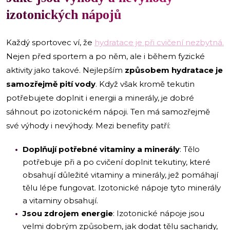
izotonických nápojů
Každý sportovec ví, že
hydratace je při cvičení nezbytná.
Nejen před sportem a po něm, ale i během fyzické
aktivity jako takové. Nejlepším
způsobem hydratace je
samozřejmě pití vody
. Když však kromě tekutin
potřebujete doplnit i energii a minerály, je dobré
sáhnout po izotonickém nápoji. Ten má samozřejmě
své výhody i nevýhody. Mezi benefity patří:
Doplňují potřebné vitaminy a minerály
: Tělo
potřebuje při a po cvičení doplnit tekutiny, které
obsahují důležité vitaminy a minerály, jež pomáhají
tělu lépe fungovat. Izotonické nápoje tyto minerály
a vitaminy obsahují.
Jsou zdrojem energie
: Izotonické nápoje jsou
velmi dobrým způsobem, jak dodat tělu sacharidy,