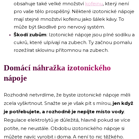
obsahuje také velké množství
kofeinu
, který není
pro vaše tělo prospěšný. Některé izotonické nápoje
mají stejné množství kofeinu jako šálek kávy. To
může být škodlivé pro nervový systém.
Škodí zubům
: Izotonické nápoje jsou plné sodíku a
cukrů, které ulpívají na zubech. Ty začnou pomalu
rozežírat sklovinu přítomnou na zubech.
Domácí náhražka izotonického
nápoje
Rozhodně netvrdíme, že byste izotonické nápoje měli
zcela vyškrtnout. Snažte se je však pít s mírou,
jen když
je potřebujete, a rozhodně je nepijte místo vody
.
Regulace elektrolytů je důležitá, hlavně pokud se více
potíte, ne neustále. Obdobu izotonického nápoje si
můžete navíc vyrobit i doma. A není to nic těžkého.