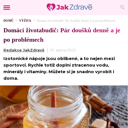
DOMŮ
VÝŽIVA
Domácí životabudič: Pár doušků denně a je po problémech
Domácí životabudič: Pár doušků denně a je
po problémech
Redakce JakZdravě
10. srpna 2023
Izotonické nápoje jsou oblíbené, a to nejen mezi
sportovci. Rychle totiž doplní ztracenou vodu,
minerály i vitaminy. Můžete si je snadno vyrobit i
doma.