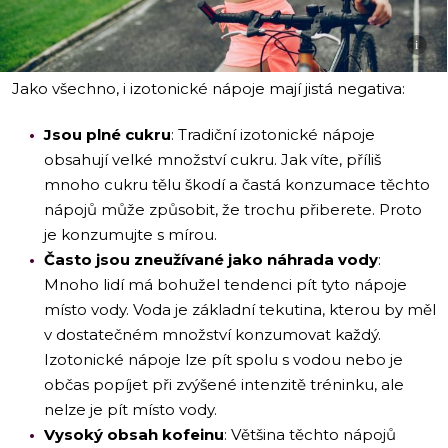
i
Jako všechno, i izotonické nápoje mají jistá negativa:
Jsou plné cukru
: Tradiční izotonické nápoje
obsahují velké množství cukru. Jak víte, příliš
mnoho cukru tělu škodí a častá konzumace těchto
nápojů může způsobit, že trochu přiberete. Proto
je konzumujte s mírou.
Často jsou zneužívané jako náhrada vody
:
Mnoho lidí má bohužel tendenci pít tyto nápoje
místo vody. Voda je základní tekutina, kterou by měl
v dostatečném množství konzumovat každý.
Izotonické nápoje lze pít spolu s vodou nebo je
občas popíjet při zvýšené intenzitě tréninku, ale
nelze je pít místo vody.
Vysoký obsah kofeinu
: Většina těchto nápojů