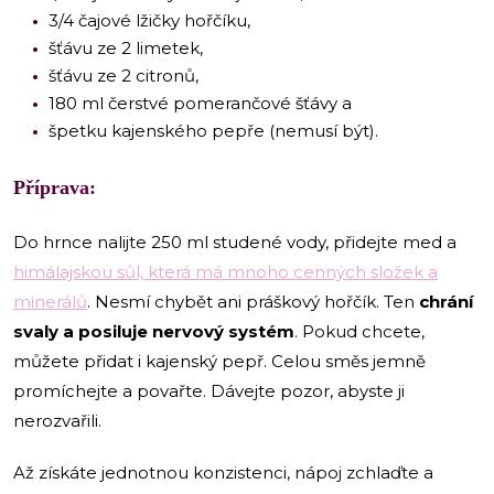
3/4 čajové lžičky hořčíku,
šťávu ze 2 limetek,
šťávu ze 2 citronů,
180 ml čerstvé pomerančové šťávy a
špetku kajenského pepře (nemusí být).
Příprava:
Do hrnce nalijte 250 ml studené vody, přidejte med a
himálajskou sůl, která má mnoho cenných složek a
minerálů
. Nesmí chybět ani práškový hořčík. Ten
chrání
svaly a posiluje nervový systém
. Pokud chcete,
můžete přidat i kajenský pepř. Celou směs jemně
promíchejte a povařte. Dávejte pozor, abyste ji
nerozvařili.
Až získáte jednotnou konzistenci, nápoj zchlaďte a