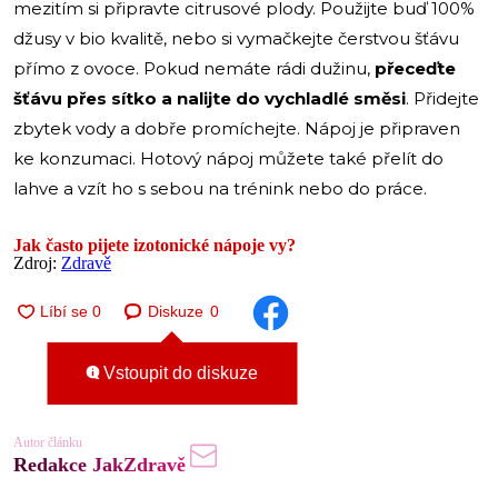
mezitím si připravte citrusové plody. Použijte buď 100%
džusy v bio kvalitě, nebo si vymačkejte čerstvou šťávu
přímo z ovoce. Pokud nemáte rádi dužinu,
přeceďte
šťávu přes sítko a nalijte do vychladlé směsi
. Přidejte
zbytek vody a dobře promíchejte. Nápoj je připraven
ke konzumaci. Hotový nápoj můžete také přelít do
lahve a vzít ho s sebou na trénink nebo do práce.
Jak často pijete izotonické nápoje vy?
Zdroj:
Zdravě
Diskuze
0
Vstoupit do diskuze
Autor článku
Redakce JakZdravě