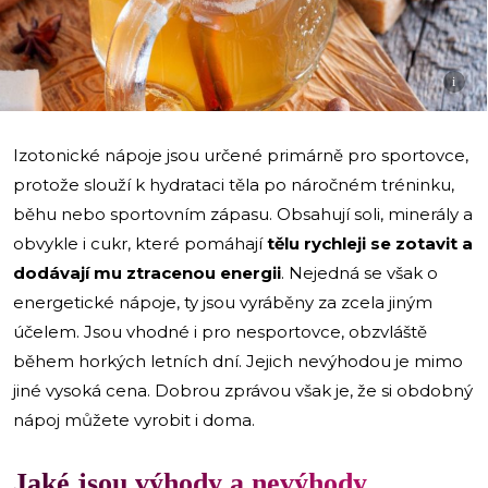
i
Izotonické nápoje jsou určené primárně pro sportovce,
protože slouží k hydrataci těla po náročném tréninku,
běhu nebo sportovním zápasu. Obsahují soli, minerály a
obvykle i cukr, které pomáhají
tělu rychleji se zotavit a
dodávají mu ztracenou energii
. Nejedná se však o
energetické nápoje, ty jsou vyráběny za zcela jiným
účelem. Jsou vhodné i pro nesportovce, obzvláště
během horkých letních dní. Jejich nevýhodou je mimo
jiné vysoká cena. Dobrou zprávou však je, že si obdobný
nápoj můžete vyrobit i doma.
Jaké jsou výhody a nevýhody