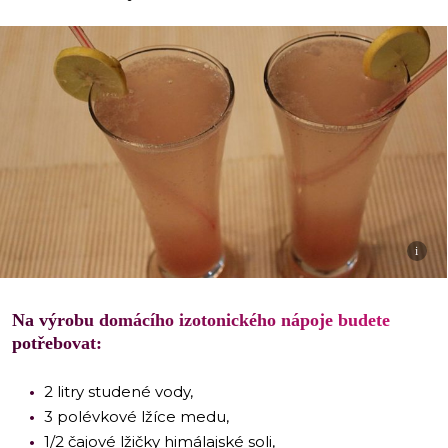
i
Na výrobu domácího izotonického nápoje budete
potřebovat:
2 litry studené vody,
3 polévkové lžíce medu,
1/2 čajové lžičky himálajské soli,