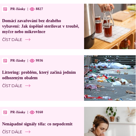
PR články
|
8827
Domácí zavařování bez drahého
vybavení: Jak úspěšně sterilovat v troubě,
myčce nebo mikrovlnce
ČÍST DÁLE
PR články
|
9936
Littering: problém, který začíná jedním
odhozeným obalem
ČÍST DÁLE
PR články
|
9160
Nenápadné signály těla: co nepodcenit
ČÍST DÁLE