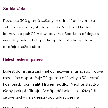
Ztuhlá záda
Rozdrťte 300 gramů sušených odnoží puškvorce a
zalijte dvěma litry studené vody. Nechte 8 hodin
louhovat a pak 20 minut povařte. Sceďte a přidejte si
výsledný nálev do teplé koupele. Tyto koupele si
dopřejte každé ráno.
Bolest bederní páteře
Bolest dolní části zad (někdy nazývaná lumbago) lidová
medicína doporučuje 30 gramů bílé vrby a 30 gramů
kozí brady luční
zalít 1 litrem vodky
. Nechte stát 2-3
týdny, pak přefiltrujte. V případě bolesti se užívají tři
čajové lžičky na sklenici vody třikrát denně.