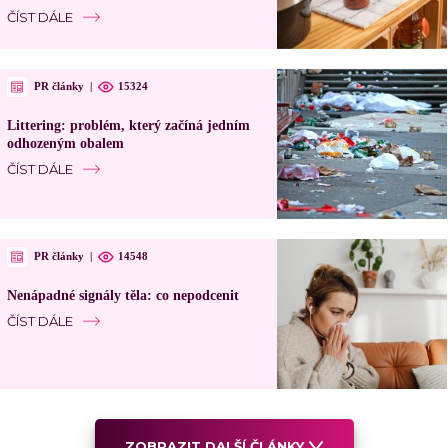
ČÍST DÁLE
PR články
|
15324
Littering: problém, který začíná jedním
odhozeným obalem
ČÍST DÁLE
PR články
|
14548
Nenápadné signály těla: co nepodcenit
ČÍST DÁLE
ZOBRAZIT DALŠÍ ČLÁNKY