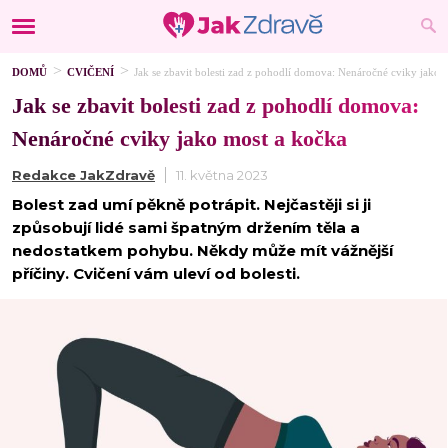
DOMŮ
CVIČENÍ
Jak se zbavit bolesti zad z pohodlí domova: Nenáročné cviky jako 
Jak se zbavit bolesti zad z pohodlí domova:
Nenáročné cviky jako most a kočka
Redakce JakZdravě
11. května 2023
Bolest zad umí pěkně potrápit. Nejčastěji si ji
způsobují lidé sami špatným držením těla a
nedostatkem pohybu. Někdy může mít vážnější
příčiny. Cvičení vám uleví od bolesti.