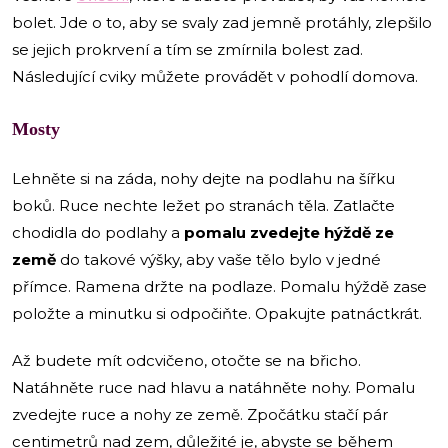
bolet. Jde o to, aby se svaly zad jemně protáhly, zlepšilo
se jejich prokrvení a tím se zmírnila bolest zad.
Následující cviky můžete provádět v pohodlí domova.
Mosty
Lehněte si na záda, nohy dejte na podlahu na šířku
boků. Ruce nechte ležet po stranách těla. Zatlačte
chodidla do podlahy a
pomalu zvedejte hýždě ze
země
do takové výšky, aby vaše tělo bylo v jedné
přímce. Ramena držte na podlaze. Pomalu hýždě zase
položte a minutku si odpočiňte. Opakujte patnáctkrát.
Až budete mít odcvičeno, otočte se na břicho.
Natáhněte ruce nad hlavu a natáhněte nohy. Pomalu
zvedejte ruce a nohy ze země. Zpočátku stačí pár
centimetrů nad zem, důležité je, abyste se během