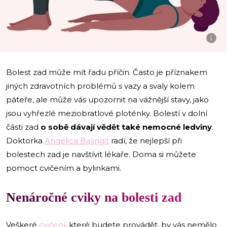
i
Bolest zad může mít řadu příčin. Často je příznakem
jiných zdravotních problémů s vazy a svaly kolem
páteře, ale může vás upozornit na vážnější stavy, jako
jsou vyhřezlé meziobratlové ploténky. Bolestí v dolní
části zad
o sobě dávají vědět také nemocné ledviny
.
Doktorka
Angelica Balingit
radí, že nejlepší při
bolestech zad je navštívit lékaře. Doma si můžete
pomoct cvičením a bylinkami.
Nenáročné cviky na bolesti zad
Veškeré
cvičení
, které budete provádět, by vás nemělo