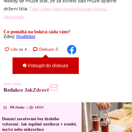
Někdy se může stát, že za bolest zad může špatné
držení těla.
Tyto cviky vám pomohou se znovu
narovnat
.
Co pomáhá na bolavá záda vám?
Zdroj:
Healthline
Diskuze
0
Vstoupit do diskuze
Autor článku
Redakce JakZdravě
PR články
|
14215
Domácí zavařování bez drahého
vybavení: Jak úspěšně sterilovat v troubě,
myčce nebo mikrovlnce