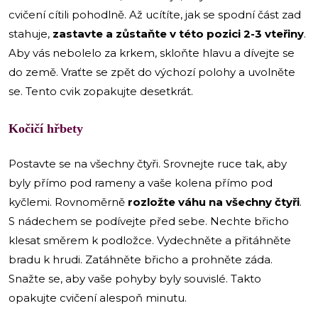
cvičení cítili pohodlně. Až ucítíte, jak se spodní část zad
stahuje,
zastavte a zůstaňte v této pozici 2-3 vteřiny
.
Aby vás nebolelo za krkem, skloňte hlavu a dívejte se
do země. Vraťte se zpět do výchozí polohy a uvolněte
se. Tento cvik zopakujte desetkrát.
Kočičí hřbety
Postavte se na všechny čtyři. Srovnejte ruce tak, aby
byly přímo pod rameny a vaše kolena přímo pod
kyčlemi. Rovnoměrně
rozložte váhu na všechny čtyři
.
S nádechem se podívejte před sebe. Nechte břicho
klesat směrem k podložce. Vydechněte a přitáhněte
bradu k hrudi. Zatáhněte břicho a prohněte záda.
Snažte se, aby vaše pohyby byly souvislé. Takto
opakujte cvičení alespoň minutu.