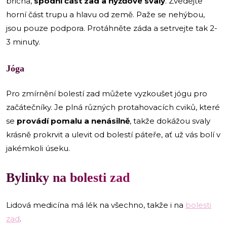
břicha,
spodní část zad a hýžďové svaly
. Zvedejte
horní část trupu a hlavu od země. Paže se nehýbou,
jsou pouze podpora. Protáhněte záda a setrvejte tak 2-
3 minuty.
Jóga
Pro zmírnění bolestí zad můžete vyzkoušet jógu pro
začátečníky. Je plná různých protahovacích cviků, které
se
provádí pomalu a nenásilně
, takže dokážou svaly
krásně prokrvit a ulevit od bolestí páteře, ať už vás bolí v
jakémkoli úseku.
Bylinky na bolesti zad
Lidová medicína má lék na všechno, takže i na
bolesti
zad
.