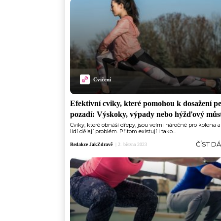
Cvičení
Efektivní cviky, které pomohou k dosažení p
pozadí: Výskoky, výpady nebo hýžďový můs
Cviky, které obnáší dřepy, jsou velmi náročné pro kolena 
lidí dělají problém. Přitom existují i tako...
ČÍST D
Redakce JakZdravě
|
2. března 2023