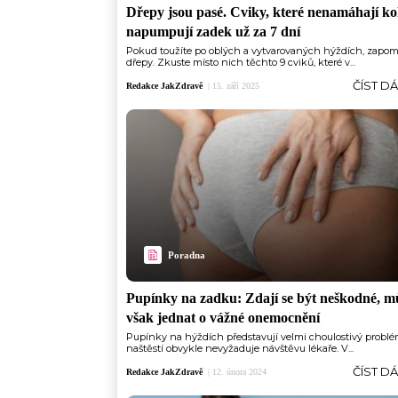
Dřepy jsou pasé. Cviky, které nenamáhají ko
napumpují zadek už za 7 dní
Pokud toužíte po oblých a vytvarovaných hýždích, zapo
dřepy. Zkuste místo nich těchto 9 cviků, které v...
ČÍST D
Redakce JakZdravě
|
15. září 2025
Poradna
Pupínky na zadku: Zdají se být neškodné, m
však jednat o vážné onemocnění
Pupínky na hýždích představují velmi choulostivý problé
naštěstí obvykle nevyžaduje návštěvu lékaře. V...
ČÍST D
Redakce JakZdravě
|
12. února 2024