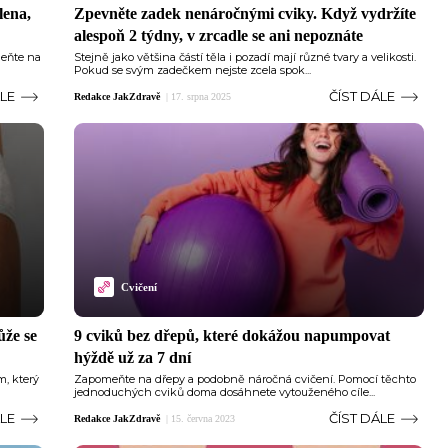
lena,
Zpevněte zadek nenáročnými cviky. Když vydržíte
alespoň 2 týdny, v zrcadle se ani nepoznáte
meňte na
Stejně jako většina částí těla i pozadí mají různé tvary a velikosti.
Pokud se svým zadečkem nejste zcela spok...
ÁLE
ČÍST DÁLE
Redakce JakZdravě
|
17. srpna 2025
Cvičení
ůže se
9 cviků bez dřepů, které dokážou napumpovat
hýždě už za 7 dní
m, který
Zapomeňte na dřepy a podobně náročná cvičení. Pomocí těchto
jednoduchých cviků doma dosáhnete vytouženého cíle...
ÁLE
ČÍST DÁLE
Redakce JakZdravě
|
15. června 2023