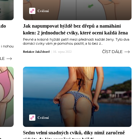
Cvičení
kdo
Jak napumpovat hýždě bez dřepů a namáhání
kolen: 2 jednoduché cviky, které ocení každá žena
Pevné a krásně hýždě patří mezi přednosti každé ženy. Tyto dva
domácí cviky vám je pomohou posílit, a to bez z...
 i nohou
ČÍST DÁLE
Redakce JakZdravě
|
16. srpna 2022
ÁLE
Cvičení
Sedm velmi snadných cviků, díky nímž zaručeně