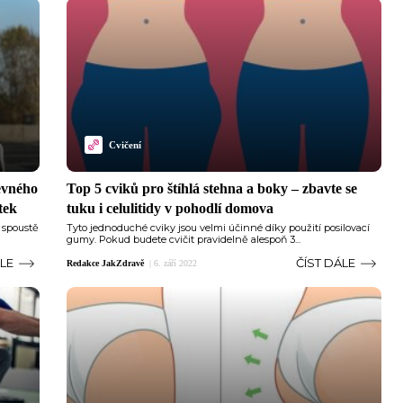
Cvičení
evného
Top 5 cviků pro štíhlá stehna a boky – zbavte se
tek
tuku i celulitidy v pohodlí domova
a spoustě
Tyto jednoduché cviky jsou velmi účinné díky použití posilovací
gumy. Pokud budete cvičit pravidelně alespoň 3...
ÁLE
ČÍST DÁLE
Redakce JakZdravě
|
6. září 2022