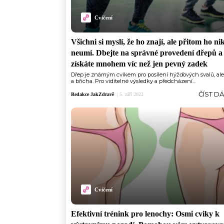
Cvičení
Všichni si myslí, že ho znají, ale přitom ho ni
neumí. Dbejte na správné provedení dřepů a
získáte mnohem víc než jen pevný zadek
Dřep je známým cvikem pro posílení hýžďových svalů, ale
a břicha. Pro viditelné výsledky a předcházení...
ČÍST D
Redakce JakZdravě
|
5. září 2022
Cvičení
Efektivní trénink pro lenochy: Osmi cviky k