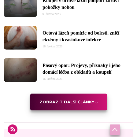
Koupel v octové lázni podpoří zdraví
pokožky nohou
9. června 2023
Octová lázeň pomůže od bolesti, zničí
ekzémy i kvasinkové infekce
16. května 2023
Pásový opar: Projevy, příznaky i jeho
domácí léčba z obkladů a koupelí
16. května 2023
ZOBRAZIT DALŠÍ ČLÁNKY