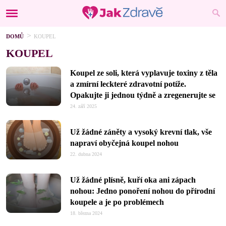
DOMŮ
KOUPEL
KOUPEL
Koupel ze soli, která vyplavuje toxiny z těla
a zmírní leckteré zdravotní potíže.
Opakujte ji jednou týdně a zregenerujte se
24. září 2025
Už žádné záněty a vysoký krevní tlak, vše
napraví obyčejná koupel nohou
22. dubna 2024
Už žádné plísně, kuří oka ani zápach
nohou: Jedno ponoření nohou do přírodní
koupele a je po problémech
18. března 2024