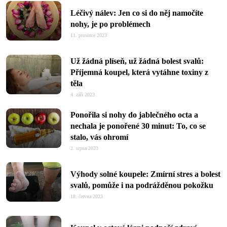
Léčivý nálev: Jen co si do něj namočíte
nohy, je po problémech
11. prosince 2023
Už žádná plíseň, už žádná bolest svalů:
Příjemná koupel, která vytáhne toxiny z
těla
4. září 2023
Ponořila si nohy do jablečného octa a
nechala je ponořené 30 minut: To, co se
stalo, vás ohromí
2. srpna 2023
Výhody solné koupele: Zmírní stres a bolest
svalů, pomůže i na podrážděnou pokožku
18. června 2023