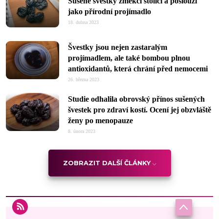
Sušené švestky změkčí stolici a poslouží
jako přírodní projímadlo
18. dubna 2023
Švestky jsou nejen zastaralým
projímadlem, ale také bombou plnou
antioxidantů, která chrání před nemocemi
26. března 2023
Studie odhalila obrovský přínos sušených
švestek pro zdraví kostí. Ocení jej obzvláště
ženy po menopauze
8. února 2023
ZOBRAZIT DALŠÍ ČLÁNKY