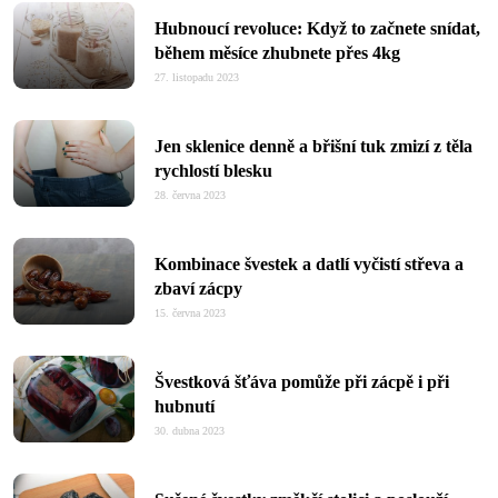
Hubnoucí revoluce: Když to začnete snídat,
během měsíce zhubnete přes 4kg
27. listopadu 2023
Jen sklenice denně a břišní tuk zmizí z těla
rychlostí blesku
28. června 2023
Kombinace švestek a datlí vyčistí střeva a
zbaví zácpy
15. června 2023
Švestková šťáva pomůže při zácpě i při
hubnutí
30. dubna 2023