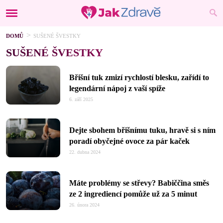
DOMŮ
SUŠENÉ ŠVESTKY
SUŠENÉ ŠVESTKY
Břišní tuk zmizí rychlostí blesku, zařídí to
legendární nápoj z vaší spíže
6. září 2025
Dejte sbohem břišnímu tuku, hravě si s ním
poradí obyčejné ovoce za pár kaček
22. dubna 2024
Máte problémy se střevy? Babiččina směs
ze 2 ingrediencí pomůže už za 5 minut
26. února 2024