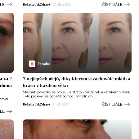
ÁLE
ČÍST DÁLE
Redakce JakZdravě
|
27. října 2022
Poradna
a za 2
7 nejlepších olejů, díky kterým si zachováte mládí a
á doma
krásu v každém věku
Stárnutí pokožky se projevuje ztrátou pružnosti a vznikem vrásek.
Tyto projevy lze potlačit pomocí přírodních ...
únavou
ČÍST DÁLE
Redakce JakZdravě
|
8. září 2022
ÁLE