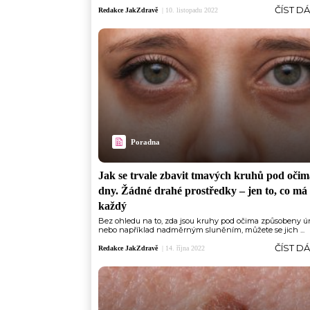
ČÍST D
Redakce JakZdravě
|
10. listopadu 2022
Poradna
Jak se trvale zbavit tmavých kruhů pod očim
dny. Žádné drahé prostředky –⁠ jen to, co m
každý
Bez ohledu na to, zda jsou kruhy pod očima způsobeny 
nebo například nadměrným sluněním, můžete se jich ...
ČÍST D
Redakce JakZdravě
|
14. října 2022