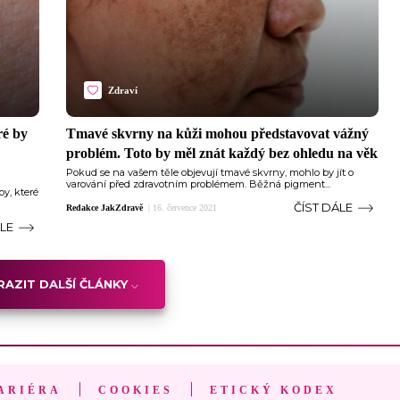
Zdraví
ré by
Tmavé skvrny na kůži mohou představovat vážný
problém. Toto by měl znát každý bez ohledu na věk
Pokud se na vašem těle objevují tmavé skvrny, mohlo by jít o
varování před zdravotním problémem. Běžná pigment...
py, které
ČÍST DÁLE
Redakce JakZdravě
|
16. července 2021
ÁLE
AZIT DALŠÍ ČLÁNKY
ARIÉRA
COOKIES
ETICKÝ KODEX