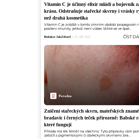
Vitamín C je účinný elixír mládí a bojovník z
krásu. Odstraňuje stařecké skvrny i vrásky r
než drahá kosmetika
Vitamín C je zvláště v tomto zimním období propagován 
posílení imunity, jelikož není vůbec těžké se ve špat...
ČÍST D
Redakce JakZdravě
|
14. září 2025
Poradna
Zničení stařeckých skvrn, mateřských znamé
bradavic i černých teček přirozeně: Babské r
které fungují
Příroda má lék téměř na všechno. Tyto přípravky vám p
zatočit s pigmentovými či stařeckými skvrnami, bra...