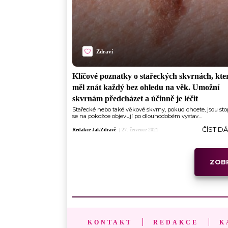
Zdraví
Klíčové poznatky o stařeckých skvrnách, kte
měl znát každý bez ohledu na věk. Umožní
skvrnám předcházet a účinně je léčit
Stařecké nebo také věkové skvrny, pokud chcete, jsou sto
se na pokožce objevují po dlouhodobém vystav...
ČÍST D
Redakce JakZdravě
|
27. července 2021
ZOBR
KONTAKT
REDAKCE
K