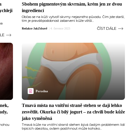
a
Sbohem pigmentovým skvrnám, krém jen ze dvou
ychleji
ingrediencí
Občas se na kůži vytvoří skvrny nejasného původu. Čím jste starší,
tím je pravděpodobnost zabarvení kůže větší...
na
ČÍST DÁLE
Redakce JakZdravě
|
4. července 2023
ÁLE
Poradna
nek,
Tmavá místa na vnitřní straně stehen se dají lehko
ady,
zesvětlit. Okurka či bílý jogurt –⁠ za chvíli bude kůže
jako vyměněná
omohou
Tmavá kůže na vnitřní straně stehen bývá častým problémem lidí
trpících obezitou, ovšem postihnout může kohoko...