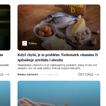
Výživa
ám
Když chybí, je to problém: Nedostatek vitamínu D
způsobuje artritidu i obezitu
poraďte
Nedostatek vitamínu D je nebezpečný problém, který může mít
zásadní vliv na vaše zdraví. Pokud rozpoznáte příz...
ÁLE
ČÍST DÁLE
Redakce JakZdravě
|
20. listopadu 2023