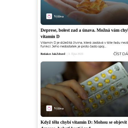
Výživa
Deprese, bolest zad a únava. Možná vám chy
vitamín D
Vitamín D je důležitá živina, která zastává v těle řadu ne
funkcí. Jeho nedostatek je proto často spoj...
ČÍST D
Redakce JakZdravě
|
3. října 2023
Výživa
Když tělu chybí vitamín D: Mohou se objevit