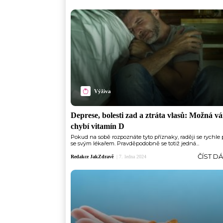
Výživa
Deprese, bolesti zad a ztráta vlasů: Možná v
chybí vitamín D
Pokud na sobě rozpoznáte tyto příznaky, raději se rychle 
se svým lékařem. Pravděpodobně se totiž jedná...
ČÍST D
Redakce JakZdravě
|
7. ledna 2024