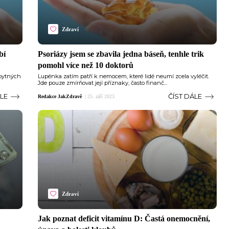
Zdraví
bí
Psoriázy jsem se zbavila jedna báseň, tenhle trik
pomohl více než 10 doktorů
zbytných
Lupénka zatím patří k nemocem, které lidé neumí zcela vyléčit.
Jde pouze zmírňovat její příznaky, často finanč...
ÁLE
ČÍST DÁLE
Redakce JakZdravě
|
25. září 2023
Zdraví
Jak poznat deficit vitamínu D: Častá onemocnění,