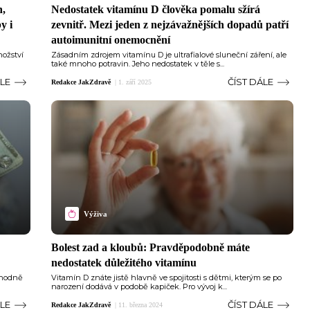
n,
Nedostatek vitamínu D člověka pomalu sžírá
y i
zevnitř. Mezi jeden z nejzávažnějších dopadů patří
autoimunitní onemocnění
nožství
Zásadním zdrojem vitamínu D je ultrafialové sluneční záření, ale
také mnoho potravin. Jeho nedostatek v těle s...
ÁLE
ČÍST DÁLE
Redakce JakZdravě
|
1. září 2025
Výživa
Bolest zad a kloubů: Pravděpodobně máte
nedostatek důležitého vitamínu
t hodně
Vitamín D znáte jistě hlavně ve spojitosti s dětmi, kterým se po
narození dodává v podobě kapiček. Pro vývoj k...
ÁLE
ČÍST DÁLE
Redakce JakZdravě
|
11. března 2024